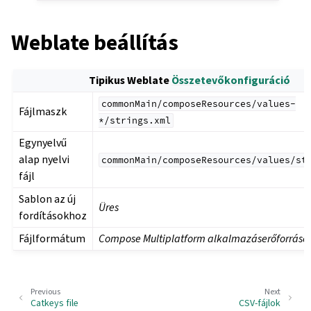
Weblate beállítás
Tipikus Weblate
Összetevőkonfiguráció
commonMain/composeResources/values-
Fájlmaszk
*/strings.xml
Egynyelvű
alap nyelvi
commonMain/composeResources/values/st
fájl
Sablon az új
Üres
fordításokhoz
Fájlformátum
Compose Multiplatform alkalmazáserőforráso
Previous
Next
Catkeys file
CSV-fájlok