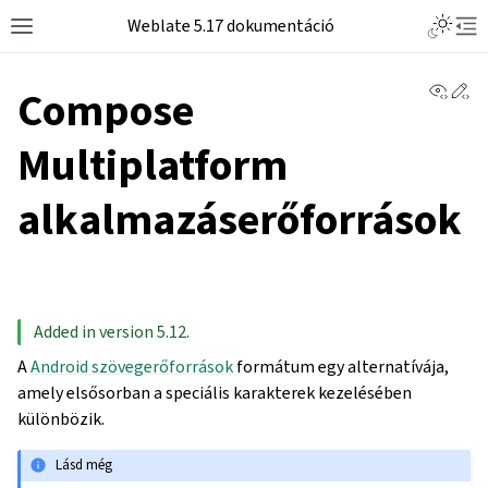
Weblate 5.17 dokumentáció
View 
Ed
Compose
Multiplatform
alkalmazáserőforrások
Added in version 5.12.
A
Android szövegerőforrások
formátum egy alternatívája,
amely elsősorban a speciális karakterek kezelésében
különbözik.
Lásd még