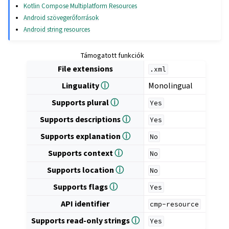
Kotlin Compose Multiplatform Resources
Android szövegerőforrások
Android string resources
Támogatott funkciók
File extensions
.xml
Linguality
ⓘ
Monolingual
Supports plural
ⓘ
Yes
Supports descriptions
ⓘ
Yes
Supports explanation
ⓘ
No
Supports context
ⓘ
No
Supports location
ⓘ
No
Supports flags
ⓘ
Yes
API identifier
cmp-resource
Supports read-only strings
ⓘ
Yes