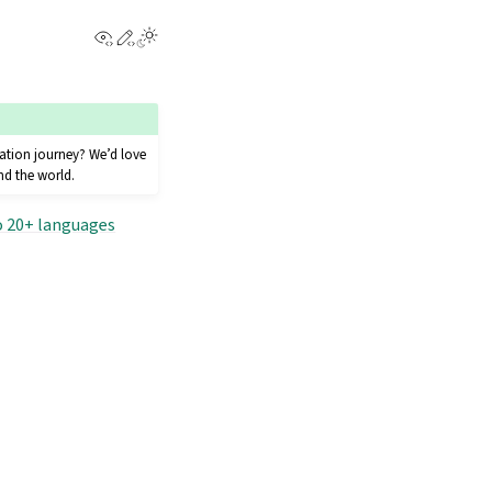
View this page
Edit this page
lation journey? We’d love
und the world.
o 20+ languages