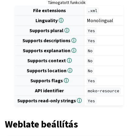
Támogatott funkciók
File extensions
.xml
Linguality
ⓘ
Monolingual
Supports plural
ⓘ
Yes
Supports descriptions
ⓘ
Yes
Supports explanation
ⓘ
No
Supports context
ⓘ
No
Supports location
ⓘ
No
Supports flags
ⓘ
Yes
API identifier
moko-resource
Supports read-only strings
ⓘ
Yes
Weblate beállítás