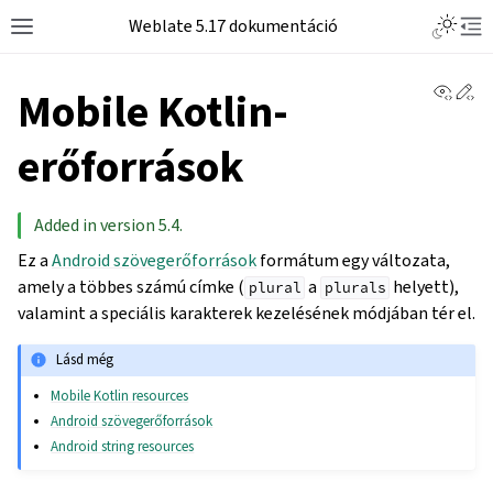
Weblate 5.17 dokumentáció
View 
Ed
Mobile Kotlin-
erőforrások
Added in version 5.4.
Ez a
Android szövegerőforrások
formátum egy változata,
amely a többes számú címke (
a
helyett),
plural
plurals
valamint a speciális karakterek kezelésének módjában tér el.
Lásd még
Mobile Kotlin resources
Android szövegerőforrások
Android string resources