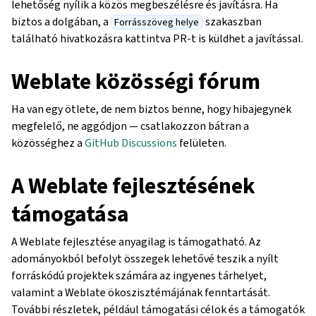
lehetőség nyílik a közös megbeszélésre és javításra. Ha
biztos a dolgában, a
szakaszban
Forrásszöveg helye
található hivatkozásra kattintva PR-t is küldhet a javítással.
Weblate közösségi fórum
Ha van egy ötlete, de nem biztos benne, hogy hibajegynek
megfelelő, ne aggódjon — csatlakozzon bátran a
közösséghez a
GitHub Discussions
felületen.
A Weblate fejlesztésének
támogatása
A Weblate fejlesztése anyagilag is támogatható. Az
adományokból befolyt összegek lehetővé teszik a nyílt
forráskódú projektek számára az ingyenes tárhelyet,
valamint a Weblate ökoszisztémájának fenntartását.
További részletek, például támogatási célok és a támogatók