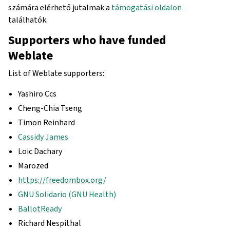
számára elérhető jutalmak a
támogatási oldalon
találhatók.
Supporters who have funded
Weblate
List of Weblate supporters:
Yashiro Ccs
Cheng-Chia Tseng
Timon Reinhard
Cassidy James
Loic Dachary
Marozed
https://freedombox.org/
GNU Solidario (GNU Health)
BallotReady
Richard Nespithal