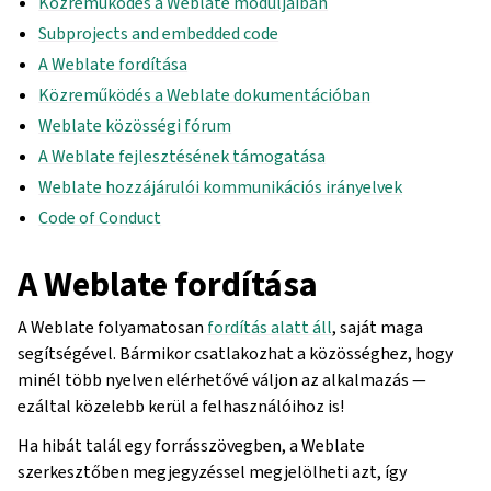
Közreműködés a Weblate moduljaiban
Subprojects and embedded code
A Weblate fordítása
Közreműködés a Weblate dokumentációban
Weblate közösségi fórum
A Weblate fejlesztésének támogatása
Weblate hozzájárulói kommunikációs irányelvek
Code of Conduct
A Weblate fordítása
A Weblate folyamatosan
fordítás alatt áll
, saját maga
segítségével. Bármikor csatlakozhat a közösséghez, hogy
minél több nyelven elérhetővé váljon az alkalmazás —
ezáltal közelebb kerül a felhasználóihoz is!
Ha hibát talál egy forrásszövegben, a Weblate
szerkesztőben megjegyzéssel megjelölheti azt, így