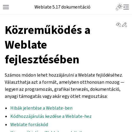
Weblate 5.17 dokumentáció
View 
Ed
Közreműködés a
Weblate
fejlesztésében
Számos módon lehet hozzájárulni a Weblate fejlődéséhez.
Választhatja azt a formát, amelyben otthonosan mozog —
legyen az programozás, grafikai tervezés, dokumentáció,
anyagi támogatás vagy akár egy ötlet megosztása:
Hibák jelentése a Weblate-ben
Kódhozzájárulás kezdése a Weblate-hez
Weblate forráskód