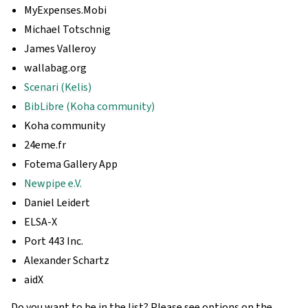
MyExpenses.Mobi
Michael Totschnig
James Valleroy
wallabag.org
Scenari (Kelis)
BibLibre (Koha community)
Koha community
24eme.fr
Fotema Gallery App
Newpipe e.V.
Daniel Leidert
ELSA-X
Port 443 Inc.
Alexander Schartz
aidX
Do you want to be in the list? Please see options on the