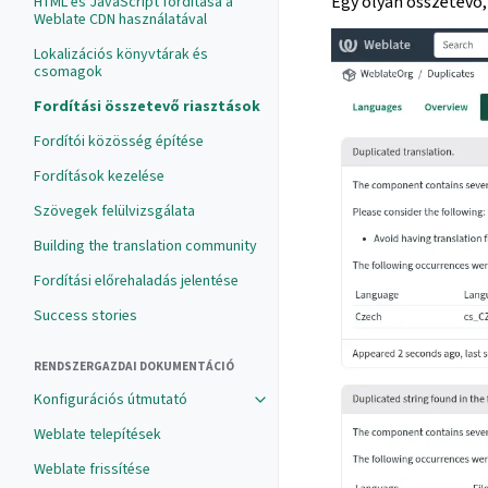
Egy olyan összetevő, 
HTML és JavaScript fordítása a
Weblate CDN használatával
Lokalizációs könyvtárak és
csomagok
Fordítási összetevő riasztások
Fordítói közösség építése
Fordítások kezelése
Szövegek felülvizsgálata
Building the translation community
Fordítási előrehaladás jelentése
Success stories
RENDSZERGAZDAI DOKUMENTÁCIÓ
Konfigurációs útmutató
Weblate telepítések
Weblate frissítése