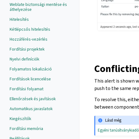
Weblate biztonsági mentése és
áthelyezése
Hitelesítés
Kétlépcsős hitelesítés
Hozzáférés-vezérlés
Fordítási projektek
Nyelvi definíciók
Conflictin
Folyamatos lokalizáció
Fordítások licencelése
This alert is shown 
push to the same rep
Fordítási folyamat
Ellenőrzések és javítások
To resolve this, eith
between components
Automatikus javaslatok
Kiegészítők
Lásd még
Fordítási memória
Egyéni tanúsítványkiadó
Beállítások