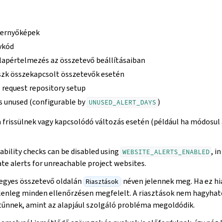
pernyőképek
vkód
lapértelmezés az összetevő beállításaiban
szk összekapcsolt összetevők esetén
 request repository setup
unused (configurable by
)
UNUSED_ALERT_DAYS
 frissülnek vagy kapcsolódó változás esetén (például ha módosul
ability checks can be disabled using
, i
WEBSITE_ALERTS_ENABLED
ate alerts for unreachable project websites.
 egyes összetevő oldalán
néven jelennek meg. Ha ez hián
Riasztások
lenleg minden ellenőrzésen megfelelt. A riasztások nem hagyható
tűnnek, amint az alapjául szolgáló probléma megoldódik.