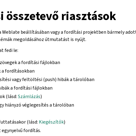
i összetevő riasztások
a Weblate beállításában vagy a fordítási projektben bármely adott
blémák megoldásához útmutatást is nyújt.
t fedi le:
zövegek a fordítási fájlokban
 a fordításokban
ssítési vagy feltöltési (push) hibák a tárolóban
ibák a fordítási fájlokban
ok (lásd:
Számlázás
)
gy hiányzó véglegesítés a tárolóban
futtatásakor (lásd:
Kiegészítők
)
 egynyelvű fordítás.