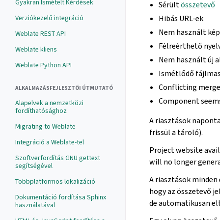
Gyakran Ismételt Kérdések
Sérült
összetevő
Verziókezelő integráció
Hibás URL-ek
Nem használt ké
Weblate REST API
Félreérthető nyel
Weblate kliens
Nem használt új a
Weblate Python API
Ismétlődő fájlma
Conflicting merge
ALKALMAZÁSFEJLESZTŐI ÚTMUTATÓ
Component seems 
Alapelvek a nemzetközi
fordíthatósághoz
A riasztások naponta
Migrating to Weblate
frissül a tároló).
Integráció a Weblate-tel
Project website avail
Szoftverfordítás GNU gettext
will no longer gener
segítségével
A riasztások minden
Többplatformos lokalizáció
hogy az összetevő je
Dokumentáció fordítása Sphinx
de automatikusan el
használatával