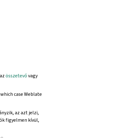
 az
összetevő
vagy
n which case Weblate
yzik, az azt jelzi,
k figyelmen kívül,