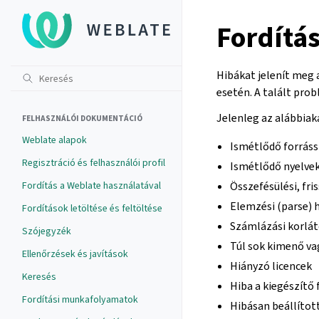
Fordítás
Hibákat jelenít meg 
esetén. A talált pro
Jelenleg az alábbiaka
FELHASZNÁLÓI DOKUMENTÁCIÓ
Weblate alapok
Ismétlődő forráss
Regisztráció és felhasználói profil
Ismétlődő nyelvek
Fordítás a Weblate használatával
Összefésülési, fri
Elemzési (parse) h
Fordítások letöltése és feltöltése
Számlázási korlát
Szójegyzék
Túl sok kimenő va
Ellenőrzések és javítások
Hiányzó licencek
Keresés
Hiba a kiegészítő 
Fordítási munkafolyamatok
Hibásan beállított