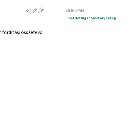
View this page
Edit this page
ON THIS PAGE
Conflicting repository setup
 fordítási összetevő