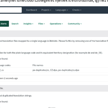
amelynél ismétlődő szövegek és nyelvek is előfordulnak, így néz k