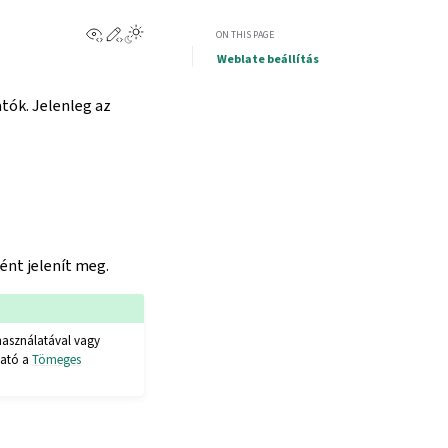
View this page
Edit this page
ON THIS PAGE
Weblate beállítás
ók. Jelenleg az
ént jelenít meg.
asználatával vagy
ható a
Tömeges