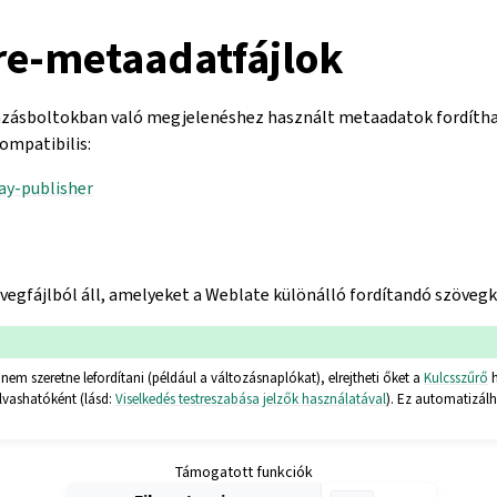
re-metaadatfájlok
zásboltokban való megjelenéshez használt metaadatok fordíthat
ompatibilis:
lay-publisher
egfájlból áll, amelyeket a Weblate különálló fordítandó szövegk
em szeretne lefordítani (például a változásnaplókat), elrejtheti őket a
Kulcsszűrő
h
lvashatóként (lásd:
Viselkedés testreszabása jelzők használatával
). Ez automatizál
Támogatott funkciók