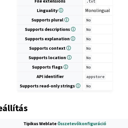
File extensions
.txt
Linguality
ⓘ
Monolingual
Supports plural
ⓘ
No
Supports descriptions
ⓘ
No
Supports explanation
ⓘ
No
Supports context
ⓘ
No
Supports location
ⓘ
No
Supports flags
ⓘ
No
API identifier
appstore
Supports read-only strings
ⓘ
No
állítás
Tipikus Weblate
Összetevőkonfiguráció