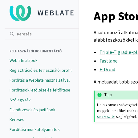
App Sto
A különböző alkalma
alábbi eszközökkel k
FELHASZNÁLÓI DOKUMENTÁCIÓ
Triple-T gradle-p
Weblate alapok
Fastlane
F-Droid
Regisztráció és felhasználói profil
Fordítás a Weblate használatával
A metaadat több szöv
Fordítások letöltése és feltöltése
Tipp
Szójegyzék
Ha bizonyos szövegeket n
Ellenőrzések és javítások
megjelölheti őket csak o
szerkesztés
segítségével.
Keresés
Fordítási munkafolyamatok