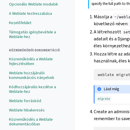
specify the full path to t
Opcionális Weblate modulok
A Weblate testreszabása
Másolja a
~/webl
Kezelőfelület
következő néven:
A létrehozott
Támogatás igénybevétele a
se
Weblate-hez
adatait és a Djang
éles környezethez
KÖZREMŰKÖDŐI DOKUMENTÁCIÓ
Hozza létre az ad
Közreműködés a Weblate
használnak, éles 
fejlesztésében
Weblate hozzájárulói
weblate
kommunikációs irányelvek
Kódhozzájárulás kezdése a
Lásd még
Weblate-hez
migrate
Weblate forráskód
Weblate hibakeresés
Create an adminis
remember to save i
Közreműködés a Weblate
dokumentációban