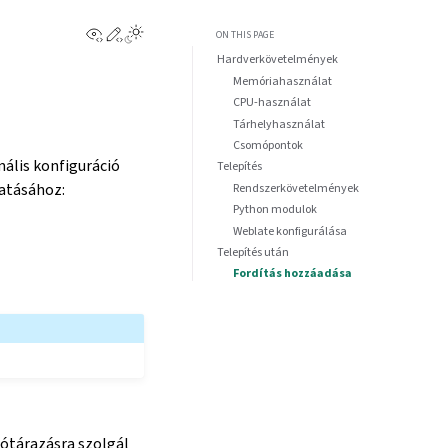
View this page
Edit this page
ON THIS PAGE
Hardverkövetelmények
Memóriahasználat
CPU-használat
Tárhelyhasználat
Csomópontok
ális konfiguráció
Telepítés
tatásához:
Rendszerkövetelmények
Python modulok
Weblate konfigurálása
Telepítés után
Fordítás hozzáadása
tótárazásra szolgál