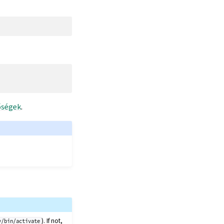
őségek
.
). If not,
v/bin/activate