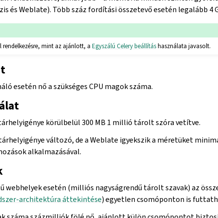
ázis és Weblate). Több száz fordítási összetevő esetén legalább 4 
 rendelkezésre, mint az ajánlott, a
Egyszálú Celery beállítás
használata javasolt.
t
ználó esetén nő a szükséges CPU magok száma.
álat
tárhelyigénye körülbelül 300 MB 1 millió tárolt szóra vetítve.
tárhelyigénye változó, de a Weblate igyekszik a méretüket minim
ónozások alkalmazásával.
k
ű webhelyek esetén (milliós nagyságrendű tárolt szavak) az öss
szer-architektúra áttekintése
) egyetlen csomóponton is futtath
ak száma százmilliók fölé nő, ajánlott külön csomópontot biztosí