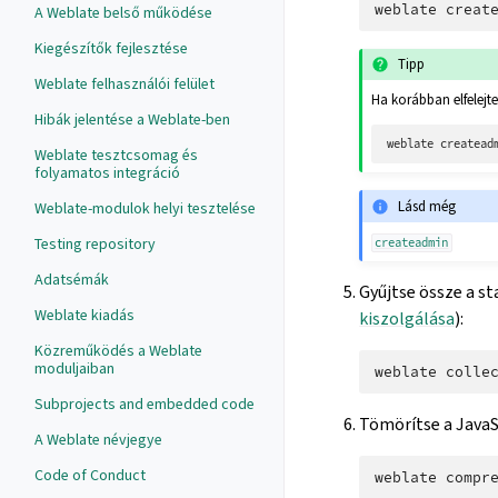
weblate
A Weblate belső működése
Kiegészítők fejlesztése
Tipp
Weblate felhasználói felület
Ha korábban elfelejte
Hibák jelentése a Weblate-ben
weblate
createad
Weblate tesztcsomag és
folyamatos integráció
Lásd még
Weblate-modulok helyi tesztelése
Testing repository
createadmin
Adatsémák
Gyűjtse össze a st
Weblate kiadás
kiszolgálása
):
Közreműködés a Weblate
moduljaiban
weblate
Subprojects and embedded code
Tömörítse a JavaSc
A Weblate névjegye
Code of Conduct
weblate