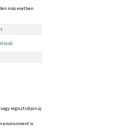
inden más esetben
atása
):
vagy regisztráljon új
 environment is