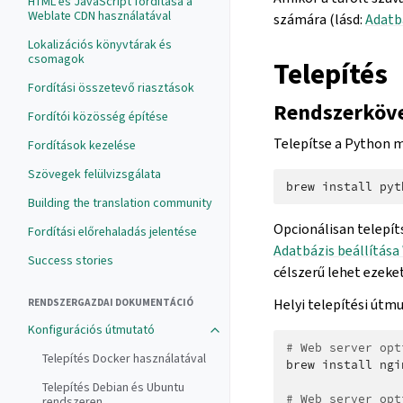
HTML és JavaScript fordítása a
Weblate CDN használatával
számára (lásd:
Adatb
Lokalizációs könyvtárak és
csomagok
Telepítés
Fordítási összetevő riasztások
Rendszerköv
Fordítói közösség építése
Telepítse a Python 
Fordítások kezelése
Szövegek felülvizsgálata
brew
install
pyt
Building the translation community
Opcionálisan telepít
Fordítási előrehaladás jelentése
Adatbázis beállítás
Success stories
célszerű lehet ezeke
Helyi telepítési útm
RENDSZERGAZDAI DOKUMENTÁCIÓ
Konfigurációs útmutató
# Web server opt
Telepítés Docker használatával
brew
install
ngi
Telepítés Debian és Ubuntu
# Web server opt
rendszeren