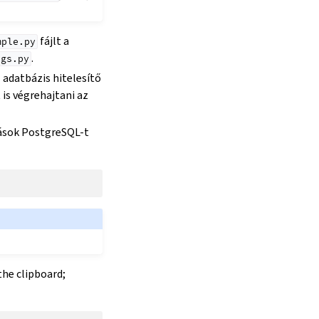
fájlt a
mple.py
.
ngs.py
 adatbázis hitelesítő
is végrehajtani az
tások PostgreSQL-t
the clipboard;