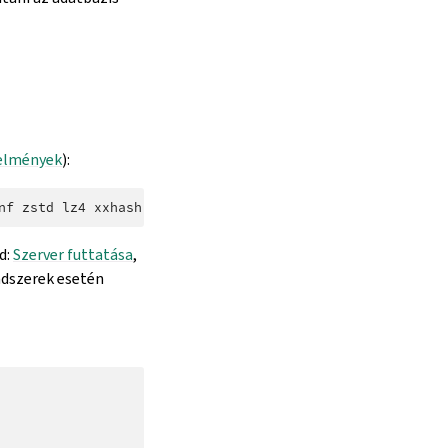
elmények
):
nf
zstd
lz4
xxhash
libxmlsec1
librsvg
d:
Szerver futtatása
,
ndszerek esetén