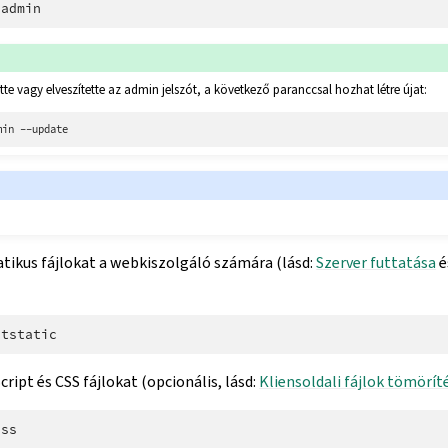
tte vagy elveszítette az admin jelszót, a következő paranccsal hozhat létre újat:
min
atikus fájlokat a webkiszolgáló számára (lásd:
Szerver futtatása
é
ript és CSS fájlokat (opcionális, lásd:
Kliensoldali fájlok tömörít