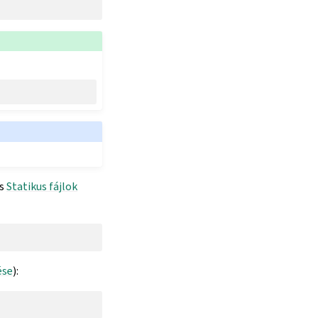
s
Statikus fájlok
ése
):