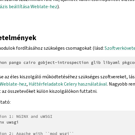
ázis beállítása Weblate-hez
).
etelmények
modulok fordításához szükséges csomagokat (lásd:
Szoftverkövet
hon
pango
cairo
gobject-introspection
glib
libyaml
pkgco
se az éles kiszolgáló működtetéséhez szükséges szoftvereket, lás
a Weblate-hez
,
Háttérfeladatok Celery használatával
. Nagyobb re
t az összetevőket külön kiszolgálókon futtatni.
utató:
ion 1: NGINX and uWSGI
nx
uwsgi

ion 2: Apache with ``mod_wsgi``