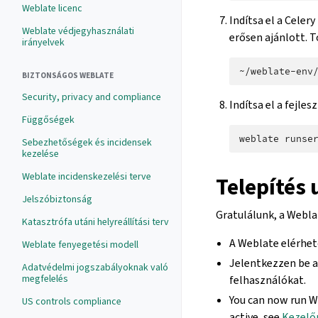
Weblate licenc
Indítsa el a Cele
Weblate védjegyhasználati
erősen ajánlott. 
irányelvek
~/weblate-env
BIZTONSÁGOS WEBLATE
Security, privacy and compliance
Indítsa el a fejles
Függőségek
weblate
Sebezhetőségek és incidensek
kezelése
Weblate incidenskezelési terve
Telepítés 
Jelszóbiztonság
Gratulálunk, a Weblat
Katasztrófa utáni helyreállítási terv
A Weblate elérhe
Weblate fenyegetési modell
Jelentkezzen be az
Adatvédelmi jogszabályoknak való
megfelelés
felhasználókat.
You can now run 
US controls compliance
active, see
Kezelő