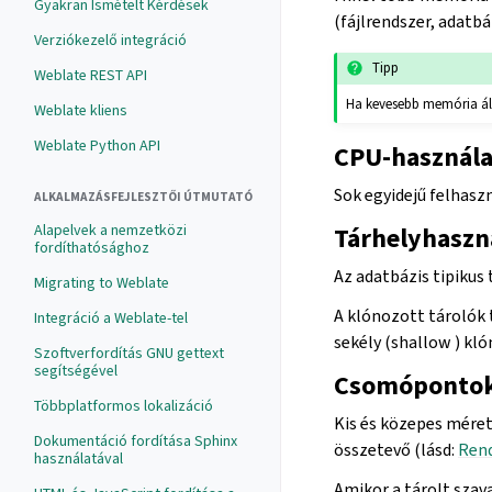
Gyakran Ismételt Kérdések
(fájlrendszer, adatb
Verziókezelő integráció
Tipp
Weblate REST API
Ha kevesebb memória áll
Weblate kliens
Weblate Python API
CPU-használa
Sok egyidejű felhas
ALKALMAZÁSFEJLESZTŐI ÚTMUTATÓ
Alapelvek a nemzetközi
Tárhelyhaszn
fordíthatósághoz
Az adatbázis tipikus 
Migrating to Weblate
A klónozott tárolók 
Integráció a Weblate-tel
sekély (shallow ) kl
Szoftverfordítás GNU gettext
segítségével
Csomóponto
Többplatformos lokalizáció
Kis és közepes méret
Dokumentáció fordítása Sphinx
összetevő (lásd:
Rend
használatával
Amikor a tárolt szav