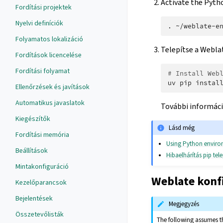
Activate the Pyth
Fordítási projektek
Nyelvi definíciók
.
Folyamatos lokalizáció
Telepítse a Webla
Fordítások licencelése
Fordítási folyamat
# Install Web
uv
pip
instal
Ellenőrzések és javítások
Automatikus javaslatok
További informáci
Kiegészítők
Lásd még
Fordítási memória
Using Python envir
Beállítások
Hibaelhárítás pip tele
Mintakonfiguráció
Weblate konf
Kezelőparancsok
Bejelentések
Megjegyzés
Összetevőlisták
The following assumes t