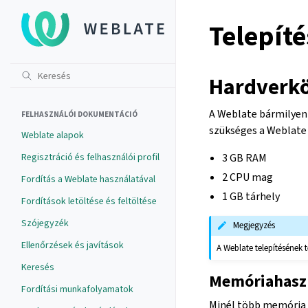
Telepít
Hardverk
A Weblate bármilyen
FELHASZNÁLÓI DOKUMENTÁCIÓ
szükséges a Weblate 
Weblate alapok
Regisztráció és felhasználói profil
3 GB RAM
2 CPU mag
Fordítás a Weblate használatával
1 GB tárhely
Fordítások letöltése és feltöltése
Szójegyzék
Megjegyzés
Ellenőrzések és javítások
A Weblate telepítésének 
Keresés
Memóriahasz
Fordítási munkafolyamatok
Minél több memória á