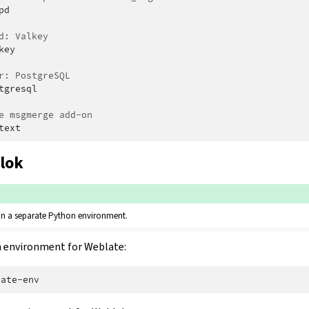
pd

d: Valkey
key

r: PostgreSQL
tgresql

e msgmerge add-on
lok
 in a separate Python environment.
 environment for Weblate: