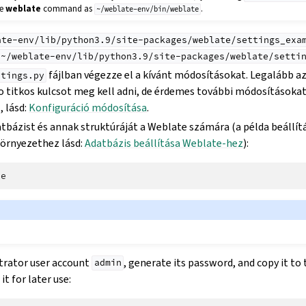
he
weblate
command as
.
~/weblate-env/bin/weblate
ate-env/lib/python3.9/site-packages/weblate/settings_exa
~/weblate-env/lib/python3.9/site-packages/weblate/setti
fájlban végezze el a kívánt módosításokat. Legalább az
ttings.py
o titkos kulcsot meg kell adni, de érdemes további módosításokat 
, lásd:
Konfiguráció módosítása
.
atbázist és annak struktúráját a Weblate számára (a példa beállí
környezethez lásd:
Adatbázis beállítása Weblate-hez
):
trator user account
, generate its password, and copy it to 
admin
t for later use: