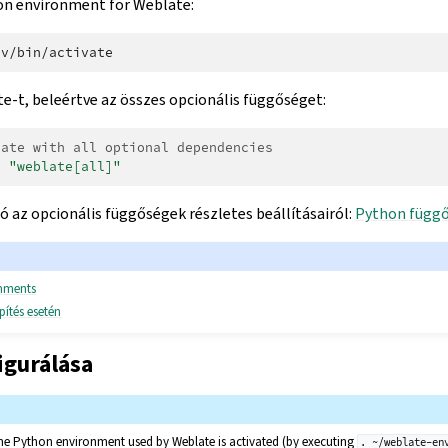
on environment for Weblate:
te-t, beleértve az összes opcionális függőséget:
late with all optional dependencies
l
"weblate[all]"
ó az opcionális függőségek részletes beállításairól:
Python függ
onments
pítés esetén
igurálása
he Python environment used by Weblate is activated (by executing
.
~/weblate-en