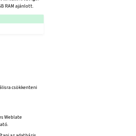
GB RAM ajánlott.
álisra csökkenteni
zes Weblate
ató.
tani az adatbázis