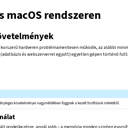
és macOS rendszeren
övetelmények
 korszerű hardveren problémamentesen működik, az alábbi minim
(adatbázis és webszerverrel együtt) egyetlen gépen történő fut
tényleges követelményei nagymértékben függnek a kezelt fordítások méretétől.
nálat
ll rendelkezésre, annál jobb – a memória minden szinten gyorsí