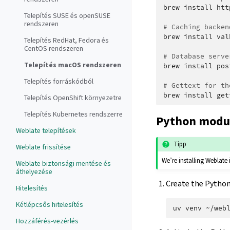
brew
install
htt
Telepítés SUSE és openSUSE
rendszeren
# Caching backen
brew
install
val
Telepítés RedHat, Fedora és
CentOS rendszeren
# Database serve
Telepítés macOS rendszeren
brew
install
pos
Telepítés forráskódból
# Gettext for th
brew
install
Telepítés OpenShift környezetre
Telepítés Kubernetes rendszerre
Python modu
Weblate telepítések
Tipp
Weblate frissítése
We’re installing Weblate
Weblate biztonsági mentése és
áthelyezése
Create the Python
Hitelesítés
Kétlépcsős hitelesítés
uv
venv
Hozzáférés-vezérlés