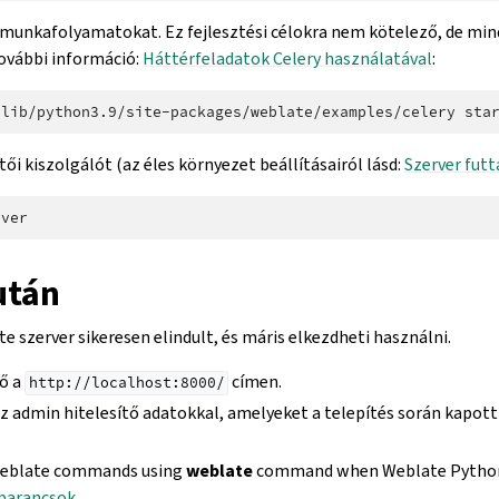
ry munkafolyamatokat. Ez fejlesztési célokra nem kötelező, de m
További információ:
Háttérfeladatok Celery használatával
:
/lib/python3.9/site-packages/weblate/examples/celery
ztői kiszolgálót (az éles környezet beállításairól lásd:
Szerver futt
után
e szerver sikeresen elindult, és máris elkezdheti használni.
tő a
címen.
http://localhost:8000/
 admin hitelesítő adatokkal, amelyeket a telepítés során kapott 
Weblate commands using
weblate
command when Weblate Python
parancsok
.