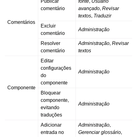
Publicar
fonte
,
Usuário
comentário
avançado
,
Revisar
textos
,
Traduzir
Comentários
Excluir
Administração
comentário
Resolver
Administração
,
Revisar
comentário
textos
Editar
configurações
Administração
do
componente
Componente
Bloquear
componente,
Administração
evitando
traduções
Adicionar
Administração
,
entrada no
Gerenciar glossário
,