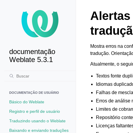
Alerta
traduç
Mostra erros na con
documentação
tradução. Orientaçã
Weblate 5.3.1
Atualmente, o seguin
Textos fonte dup
Idiomas duplicad
Falhas de mescla
DOCUMENTAÇÃO DE USUÁRIO
Erros de análise 
Básico do Weblate
Limites de cobra
Registro e perfil de usuário
Repositório cont
Traduzindo usando o Weblate
Licenças faltante
Baixando e enviando traduções