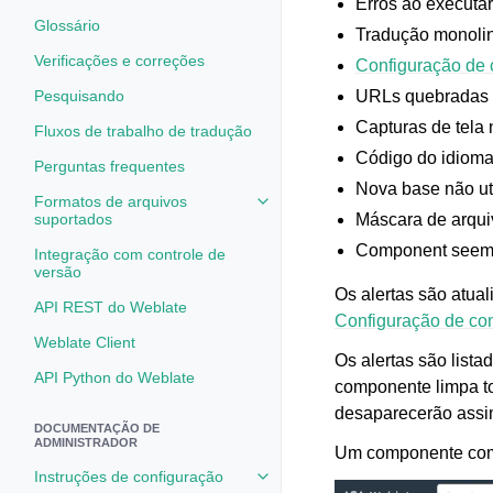
Erros ao executa
Glossário
Tradução monolin
Verificações e correções
Configuração de
Pesquisando
URLs quebradas
Capturas de tela
Fluxos de trabalho de tradução
Código do idiom
Perguntas frequentes
Nova base não ut
Formatos de arquivos
Toggle navigation of Formatos d
suportados
Máscara de arqui
Component seem
Integração com controle de
versão
Os alertas são atua
API REST do Weblate
Configuração de c
Weblate Client
Os alertas são lis
API Python do Weblate
componente limpa to
desaparecerão assim
DOCUMENTAÇÃO DE
ADMINISTRADOR
Um componente com 
Instruções de configuração
Toggle navigation of Instruções 