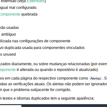
r extensão (veja
Extensões
)
gual mal configurado.
 componente
quebrada
 não usadas
a ambíguo
ilizada nas configurações de componente
e arquivos suportados
vo duplicada usada para componentes vinculados
s unused
lizados diariamente, ou sobre mudanças relacionadas (por exe
omponente
é alterada ou quando o repositório é atualizado).
tados em cada página do respectivo componente como
. S
Alertas
das as verificações atuais. Os alertas não podem ser ignorado
 que o problema subjacente for corrigido.
textos e idiomas duplicados tem a seguinte aparência:
de configuração