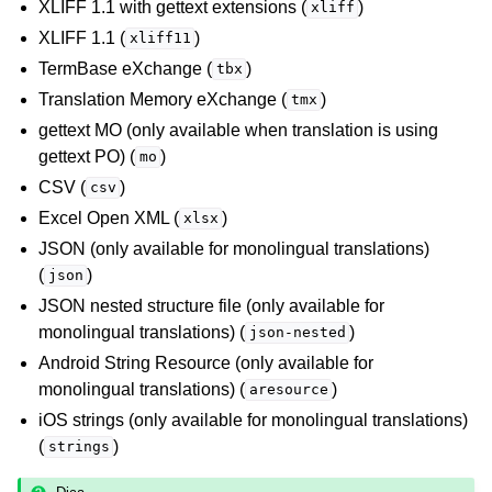
XLIFF 1.1 with gettext extensions (
)
ggle navigation of Instruções de configuração
xliff
XLIFF 1.1 (
)
xliff11
TermBase eXchange (
)
tbx
Translation Memory eXchange (
)
tmx
gettext MO (only available when translation is using
gettext PO) (
)
mo
CSV (
)
csv
Excel Open XML (
)
xlsx
JSON (only available for monolingual translations)
(
)
json
JSON nested structure file (only available for
monolingual translations) (
)
json-nested
Android String Resource (only available for
monolingual translations) (
)
aresource
iOS strings (only available for monolingual translations)
(
)
strings