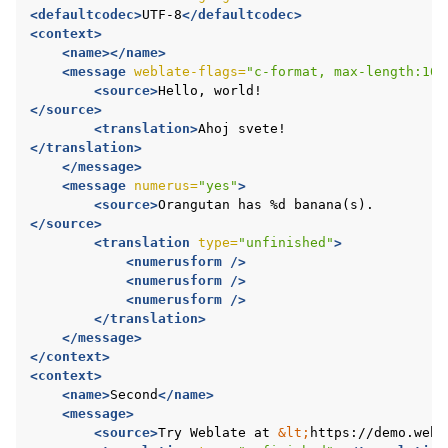
<defaultcodec>
UTF-8
</defaultcodec>
<context>
<name></name>
<message
weblate-flags=
"c-format, max-length:100
<source>
Hello,
</source>
<translation>
Ahoj
</translation>
</message>
<message
numerus=
"yes"
>
ggle navigation of Formatos de arquivos suportados
<source>
Orangutan
has
%d
</source>
<translation
type=
"unfinished"
>
<numerusform
/>
<numerusform
/>
<numerusform
/>
</translation>
</message>
</context>
<context>
<name>
Second
</name>
<message>
<source>
Try
Weblate
at
&lt;
https://demo.webl