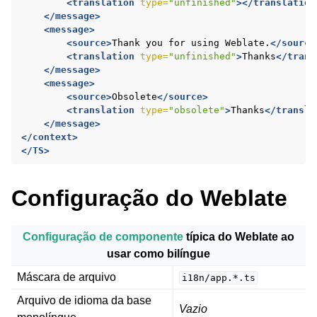
<translation
type=
"unfinished"
></translation
</message>
<message>
<source>
Thank
you
for
using
Weblate.
</source
<translation
type=
"unfinished"
>
Thanks
</trans
</message>
<message>
<source>
Obsolete
</source>
<translation
type=
"obsolete"
>
Thanks
</transla
</message>
</context>
</TS>
Configuração do Weblate
Configuração de componente
típica do Weblate ao
usar como bilíngue
Máscara de arquivo
i18n/app.*.ts
Arquivo de idioma da base
Vazio