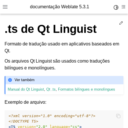
documentação Weblate 5.3.1
Toggle 
Toggle site navigation sidebar
To
Ed
.ts de Qt Linguist
Formato de tradução usado em aplicativos baseados em
Qt.
Os arquivos Qt Linguist são usados como traduções
bilíngues e monolíngues.
Ver também
Manual do Qt Linguist
,
Qt .ts
,
Formatos bilíngues e monolíngues
Exemplo de arquivo:
<?xml version="1.0" encoding="utf-8"?>
<!DOCTYPE TS>
<TS
version=
"2.0"
language=
"cs"
>