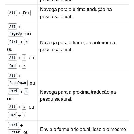
Navega para a última tradução na
+
Alt
End
pesquisa atual.
+
Alt
ou
PageUp
+
Ctrl
↑
Navega para a tradução anterior na
ou
pesquisa atual.
+
ou
Alt
↑
+
Cmd
↑
+
Alt
ou
PageDown
+
Ctrl
↓
Navega para a próxima tradução na
ou
pesquisa atual.
+
ou
Alt
↓
+
Cmd
↓
+
Ctrl
Envia o formulário atual; isso é o mesmo
ou
Enter