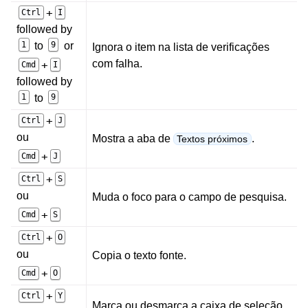
+
Ctrl
I
followed by
1
to
9
or
Ignora o item na lista de verificações
com falha.
+
Cmd
I
followed by
1
to
9
+
Ctrl
J
ou
Mostra a aba de
.
Textos próximos
+
Cmd
J
+
Ctrl
S
ou
Muda o foco para o campo de pesquisa.
+
Cmd
S
+
Ctrl
O
ou
Copia o texto fonte.
+
Cmd
O
+
Ctrl
Y
Marca ou desmarca a caixa de seleção