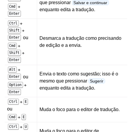
que pressionar
Salvar e continuar
+
Cmd
enquanto edita a tradução.
Enter
+
Ctrl
+
Shift
ou
Enter
Desmarca a tradução como precisando
de edição e a envia.
+
Cmd
+
Shift
Enter
+
Alt
Envia o texto como sugestão; isso é o
ou
Enter
mesmo que pressionar
Sugerir
+
Option
enquanto edita a tradução.
Enter
+
Ctrl
E
ou
Muda o foco para o editor de tradução.
+
Cmd
E
+
Ctrl
U
Muda o foco para o editor de