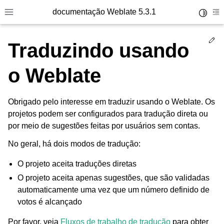
documentação Weblate 5.3.1
Toggle 
Toggle site navigation sidebar
To
Ed
Traduzindo usando
o Weblate
Obrigado pelo interesse em traduzir usando o Weblate. Os
projetos podem ser configurados para tradução direta ou
por meio de sugestões feitas por usuários sem contas.
No geral, há dois modos de tradução:
O projeto aceita traduções diretas
O projeto aceita apenas sugestões, que são validadas
automaticamente uma vez que um número definido de
votos é alcançado
Por favor, veja
Fluxos de trabalho de tradução
para obter