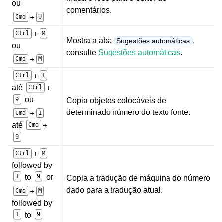
ou
comentários.
+
Cmd
U
+
Ctrl
M
Mostra a aba
,
Sugestões automáticas
ou
consulte
Sugestões automáticas
.
+
Cmd
M
+
Ctrl
1
+
até
Ctrl
ou
9
Copia objetos colocáveis de
determinado número do texto fonte.
+
Cmd
1
+
até
Cmd
9
+
Ctrl
M
followed by
1
to
9
or
Copia a tradução de máquina do número
dado para a tradução atual.
+
Cmd
M
followed by
1
to
9