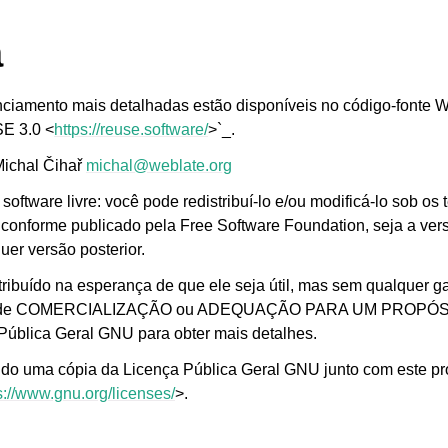
a
nciamento mais detalhadas estão disponíveis no código-fonte 
E 3.0 <
https://reuse.software/
>`_.
Michal Čihař
michal
@
weblate
.
org
oftware livre: você pode redistribuí-lo e/ou modificá-lo sob os
conforme publicado pela Free Software Foundation, seja a ver
quer versão posterior.
tribuído na esperança de que ele seja útil, mas sem qualquer g
cita de COMERCIALIZAÇÃO ou ADEQUAÇÃO PARA UM PROPÓ
Pública Geral GNU para obter mais detalhes.
ido uma cópia da Licença Pública Geral GNU junto com este p
s://www.gnu.org/licenses/
>.