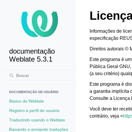
Licenç
Informações de lice
especificação REUS
Direitos autorais © 
documentação
Weblate 5.3.1
Este programa é um s
Pública Geral GNU, 
(a seu critério) qual
Este programa é dis
a garantia implí
DOCUMENTAÇÃO DE USUÁRIO
Consulte a Licença 
Básico do Weblate
Você deve ter receb
Registro e perfil de usuário
contrário, veja <
http
Traduzindo usando o Weblate
Baixando e enviando traduções