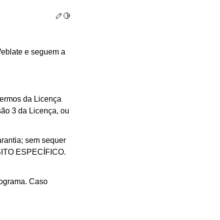
Edit this page
Toggle Light / Dark / Auto color theme
Weblate e seguem a
 termos da Licença
são 3 da Licença, ou
arantia; sem sequer
SITO ESPECÍFICO.
rograma. Caso