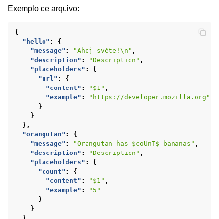
Exemplo de arquivo:
{
"hello"
:
{
"message"
:
"Ahoj světe!\n"
,
"description"
:
"Description"
,
"placeholders"
:
{
"url"
:
{
"content"
:
"$1"
,
ggle navigation of Formatos de arquivos suportados
"example"
:
"https://developer.mozilla.org"
}
}
},
"orangutan"
:
{
"message"
:
"Orangutan has $coUnT$ bananas"
,
"description"
:
"Description"
,
"placeholders"
:
{
"count"
:
{
"content"
:
"$1"
,
"example"
:
"5"
}
}
},