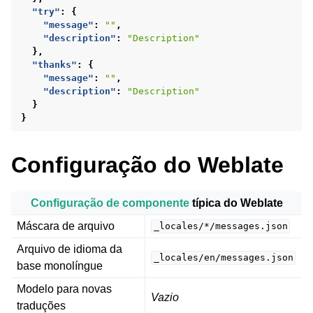
"try"
:
{
"message"
:
""
,
"description"
:
"Description"
},
"thanks"
:
{
"message"
:
""
,
"description"
:
"Description"
}
}
Configuração do Weblate
Configuração de componente
típica do Weblate
Máscara de arquivo
_locales/*/messages.json
Arquivo de idioma da
_locales/en/messages.json
base monolíngue
Modelo para novas
Vazio
traduções