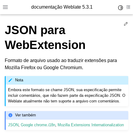
documentação Weblate 5.3.1
Toggle 
Toggle site navigation sidebar
To
Ed
JSON para
WebExtension
Formato de arquivo usado ao traduzir extensões para
Mozilla Firefox ou Google Chromium.
Nota
Embora este formato se chame JSON, sua especificação permite
incluir comentários, que não fazem parte da especificação JSON. O
Weblate atualmente não tem suporte a arquivo com comentários.
Ver também
JSON
,
Google chrome.i18n
,
Mozilla Extensions Internationalization