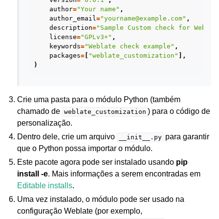
author
=
"Your name"
,
author_email
=
"yourname@example.com"
,
description
=
"Sample Custom check for Weblat
license
=
"GPLv3+"
,
keywords
=
"Weblate check example"
,
packages
=
[
"weblate_customization"
],
)
Crie uma pasta para o módulo Python (também
chamado de
) para o código de
weblate_customization
personalização.
Dentro dele, crie um arquivo
para garantir
__init__.py
que o Python possa importar o módulo.
Este pacote agora pode ser instalado usando
pip
install -e
. Mais informações a serem encontradas em
Editable installs
.
Uma vez instalado, o módulo pode ser usado na
configuração Weblate (por exemplo,