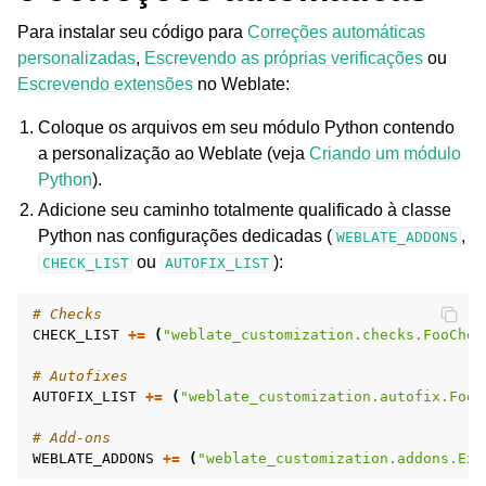
Para instalar seu código para
Correções automáticas
personalizadas
,
Escrevendo as próprias verificações
ou
Escrevendo extensões
no Weblate:
Coloque os arquivos em seu módulo Python contendo
a personalização ao Weblate (veja
Criando um módulo
Python
).
Adicione seu caminho totalmente qualificado à classe
Python nas configurações dedicadas (
,
WEBLATE_ADDONS
ou
):
CHECK_LIST
AUTOFIX_LIST
# Checks
CHECK_LIST
+=
(
"weblate_customization.checks.FooChec
# Autofixes
AUTOFIX_LIST
+=
(
"weblate_customization.autofix.FooF
# Add-ons
WEBLATE_ADDONS
+=
(
"weblate_customization.addons.Exa