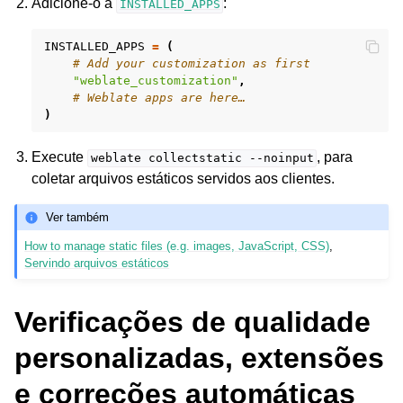
Adicione-o a
:
INSTALLED_APPS
INSTALLED_APPS
=
(
# Add your customization as first
"weblate_customization"
,
# Weblate apps are here…
)
Execute
, para
weblate
collectstatic
--noinput
coletar arquivos estáticos servidos aos clientes.
Ver também
How to manage static files (e.g. images, JavaScript, CSS)
,
Servindo arquivos estáticos
Verificações de qualidade
personalizadas, extensões
e correções automáticas