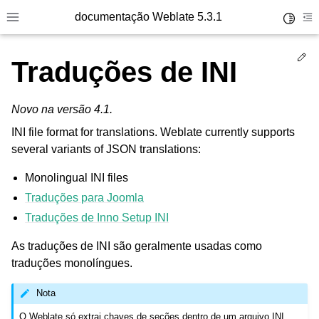
documentação Weblate 5.3.1
Toggle 
Toggle site navigation sidebar
To
Ed
Traduções de INI
Novo na versão 4.1.
INI file format for translations. Weblate currently supports
several variants of JSON translations:
Monolingual INI files
Traduções para Joomla
Traduções de Inno Setup INI
As traduções de INI são geralmente usadas como
traduções monolíngues.
Nota
O Weblate só extrai chaves de seções dentro de um arquivo INI.