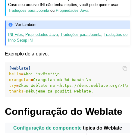
Caso seu arquivo INI não tenha seções, você pode querer usar
Traduções para Joomla
ou
Propriedades Java
.
Ver também
INI Files
,
Propriedades Java
,
Traduções para Joomla
,
Traduções de
Inno Setup INI
Exemplo de arquivo:
ggle navigation of Formatos de arquivos suportados
[weblate]
hello
=
Ahoj "světe"!\n
orangutan
=
Orangutan má %d banán.\n
try
=
Zkus Weblate na <https://demo.weblate.org/>!\n
thanks
=
Děkujeme za použití Weblate.
Configuração do Weblate
Configuração de componente
típica do Weblate