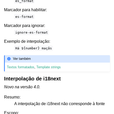
es_format
Marcador para habilitar
:
es-format
Marcador para ignorar
:
ignore-es-format
Exemplo de interpolação
:
Há
${number}
maçãs
Ver também
Textos formatados
,
Template strings
Interpolação de i18next
Novo na versão 4.0.
Resumo
:
A interpolação de i18next não corresponde à fonte
Escopo
: