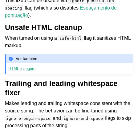
This fixup can be disable via
ignore-punctuation-
flag (which also disables
Espaçamento de
spacing
pontuação
).
Unsafe HTML cleanup
When turned on using a
flag it sanitizes HTML
safe-html
markup.
Ver também
HTML inseguro
Trailing and leading whitespace
fixer
Makes leading and trailing whitespace consistent with the
source string. The behavior can be fine-tuned using
and
flags to skip
ignore-begin-space
ignore-end-space
processing parts of the string.