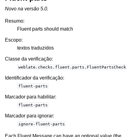
Novo na versão 5.0.
Resumo
:
Fluent parts should match
Escopo
:
textos traduzidos
Classe da verificação
:
weblate.checks.fluent.parts.FluentPartsCheck
Identificador da verificação
:
fluent-parts
Marcador para habilitar
:
fluent-parts
Marcador para ignorar
:
ignore-fluent-parts
Each Fluent Message can have an optional value (the