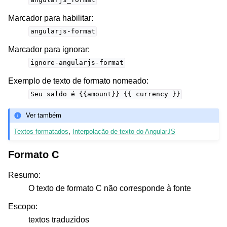
angularjs_format
Marcador para habilitar
:
angularjs-format
Marcador para ignorar
:
ignore-angularjs-format
Exemplo de texto de formato nomeado
:
Seu
saldo
é
{{amount}}
{{
currency
}}
Ver também
Textos formatados
,
Interpolação de texto do AngularJS
Formato C
Resumo
:
O texto de formato C não corresponde à fonte
Escopo
:
textos traduzidos