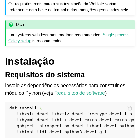
Os requisitos reais para a sua instalação do Weblate variam
fortemente com base no tamanho das traduções gerenciadas nele.
Dica
For systems with less memory than recommended,
Single-process
Celery setup
is recommended.
Instalação
Requisitos do sistema
Instale as dependências necessárias para construir os
módulos Python (veja
Requisitos de software
):
dnf
install
\
libxslt-devel
libxml2-devel
freetype-devel
libjpe
libyaml-devel
libffi-devel
cairo-devel
cairo-gobj
gobject-introspection-devel
libacl-devel
python3-
libtool-ltdl-devel
python3-devel