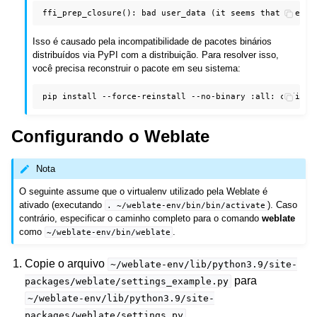
Isso é causado pela incompatibilidade de pacotes binários
distribuídos via PyPI com a distribuição. Para resolver isso,
você precisa reconstruir o pacote em seu sistema:
pip
install
--force-reinstall
--no-binary
:all:
Configurando o Weblate
Nota
O seguinte assume que o virtualenv utilizado pela Weblate é
ativado (executando
). Caso
.
~/weblate-env/bin/bin/activate
contrário, especificar o caminho completo para o comando
weblate
como
.
~/weblate-env/bin/weblate
Copie o arquivo
~/weblate-env/lib/python3.9/site-
para
packages/weblate/settings_example.py
~/weblate-env/lib/python3.9/site-
.
packages/weblate/settings.py