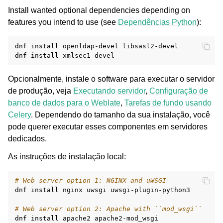
Install wanted optional dependencies depending on
features you intend to use (see
Dependências Python
):
dnf
install
openldap-devel
libsasl2-devel

dnf
install
Opcionalmente, instale o software para executar o servidor
de produção, veja
Executando servidor
,
Configuração de
banco de dados para o Weblate
,
Tarefas de fundo usando
Celery
. Dependendo do tamanho da sua instalação, você
pode querer executar esses componentes em servidores
dedicados.
As instruções de instalação local:
# Web server option 1: NGINX and uWSGI
dnf
install
nginx
uwsgi
uwsgi-plugin-python3

# Web server option 2: Apache with ``mod_wsgi``
dnf
install
apache2
apache2-mod_wsgi
