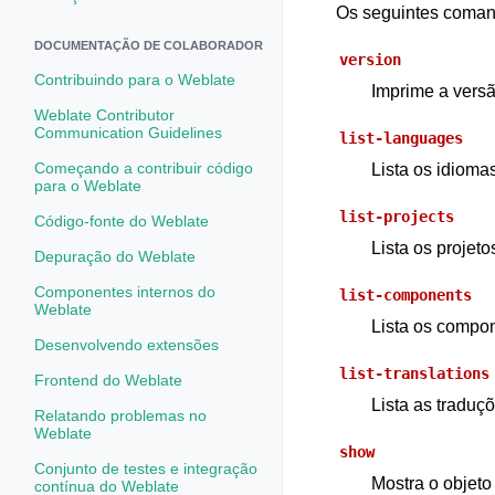
Os seguintes comand
DOCUMENTAÇÃO DE COLABORADOR
version
Contribuindo para o Weblate
Imprime a versã
Weblate Contributor
Communication Guidelines
list-languages
Começando a contribuir código
Lista os idioma
para o Weblate
list-projects
Código-fonte do Weblate
Lista os projet
Depuração do Weblate
Componentes internos do
list-components
Weblate
Lista os compo
Desenvolvendo extensões
list-translations
Frontend do Weblate
Lista as traduç
Relatando problemas no
Weblate
show
Conjunto de testes e integração
Mostra o objeto
contínua do Weblate