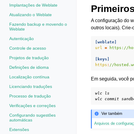
Implantações de Weblate
Primeiro
Atualizando o Weblate
A configuração do 
Fazendo backup e movendo o
outros locais). Crie
Weblate
Autenticação
[weblate]
url
=
https://ho
Controle de acesso
Projetos de tradução
[keys]
https
:
//hosted.w
Definições de idioma
Localização contínua
Em seguida, você p
Licenciando traduções
wlc ls
Processo de tradução
wlc commit sandb
Verificações e correções
Ver também
Configurando sugestões
automáticas
Arquivos de configura
Extensões