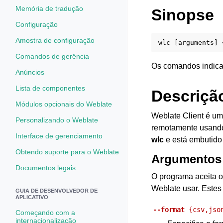
Memória de tradução
Sinopse
Configuração
Amostra de configuração
Comandos de gerência
Os comandos indicam
Anúncios
Lista de componentes
Descriçã
Módulos opcionais do Weblate
Weblate Client é uma
Personalizando o Weblate
remotamente usand
Interface de gerenciamento
wlc
e está embutid
Obtendo suporte para o Weblate
Argumentos
Documentos legais
O programa aceita o
Weblate usar. Estes
GUIA DE DESENVOLVEDOR DE
APLICATIVO
--format
{csv,jso
Começando com a
internacionalização