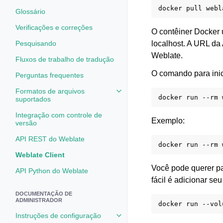
docker
pull
Glossário
Verificações e correções
O contêiner Docker 
Pesquisando
localhost. A URL da
Weblate.
Fluxos de trabalho de tradução
O comando para inici
Perguntas frequentes
Formatos de arquivos
Toggle navigation of Formatos d
docker
run
--rm
suportados
Integração com controle de
Exemplo:
versão
API REST do Weblate
docker
run
--rm
Weblate Client
Você pode querer p
API Python do Weblate
fácil é adicionar se
DOCUMENTAÇÃO DE
ADMINISTRADOR
docker
run
--vol
Instruções de configuração
Toggle navigation of Instruções 