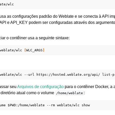
usa as configurações padrão do Weblate e se conecta à API i
 API e API_KEY podem ser configuradas através dos argumento
ar o contêiner usa a seguinte sintaxe:
e arquivos suportados
weblate/wlc
[
WLC_ARGS
]
weblate/wlc
--url
https://hosted.weblate.org/api/
assar seu
Arquivos de configuração
para o contêiner Docker, a
u diretório atual como o volume
:
/home/weblate
ume
$PWD
:/home/weblate
--rm
weblate/wlc
de configuração