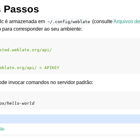
s Passos
wlc é armazenada em
(consulte
Arquivos de
~/.config/weblate
-o para corresponder ao seu ambiente:
sted.weblate.org/api/
eblate.org/api/ = APIKEY
ode invocar comandos no servidor padrão:
ox/hello-world
ção