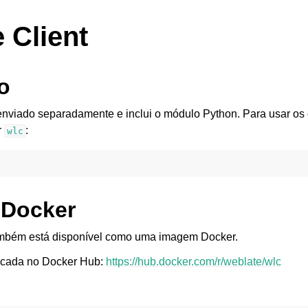
 Client
o
enviado separadamente e inclui o módulo Python. Para usar o
r
:
wlc
 Docker
ambém está disponível como uma imagem Docker.
icada no Docker Hub:
https://hub.docker.com/r/weblate/wlc