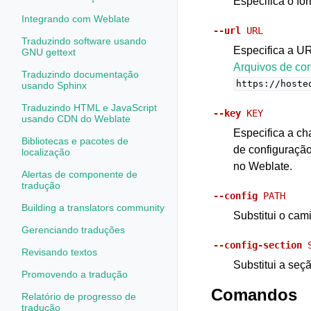
Especifica o fo
Integrando com Weblate
--url
URL
Traduzindo software usando
Especifica a UR
GNU gettext
Arquivos de co
Traduzindo documentação
https://hoste
usando Sphinx
Traduzindo HTML e JavaScript
--key
KEY
usando CDN do Weblate
Especifica a ch
Bibliotecas e pacotes de
de configuração
localização
no Weblate.
Alertas de componente de
tradução
--config
PATH
Building a translators community
Substitui o cam
Gerenciando traduções
--config-section
Revisando textos
Substitui a seç
Promovendo a tradução
Comandos
Relatório de progresso de
tradução