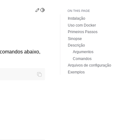
Edit this page
Toggle Light / Dark / Auto color theme
ON THIS PAGE
Instalação
Uso com Docker
Primeiros Passos
Sinopse
Descrição
s comandos abaixo,
Argumentos
Comandos
Arquivos de configuração
Exemplos