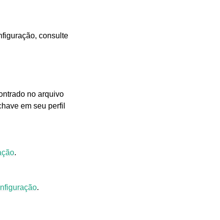
nfiguração, consulte
contrado no arquivo
chave em seu perfil
ação
.
nfiguração
.