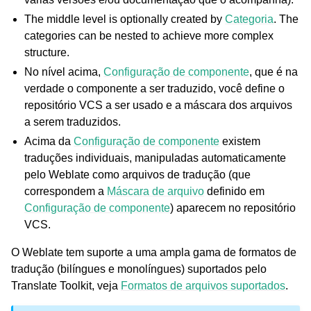
The middle level is optionally created by
Categoria
. The
categories can be nested to achieve more complex
structure.
No nível acima,
Configuração de componente
, que é na
verdade o componente a ser traduzido, você define o
repositório VCS a ser usado e a máscara dos arquivos
a serem traduzidos.
ggle navigation of Formatos de arquivos suportados
Acima da
Configuração de componente
existem
traduções individuais, manipuladas automaticamente
pelo Weblate como arquivos de tradução (que
correspondem a
Máscara de arquivo
definido em
Configuração de componente
) aparecem no repositório
VCS.
O Weblate tem suporte a uma ampla gama de formatos de
tradução (bilíngues e monolíngues) suportados pelo
Translate Toolkit, veja
Formatos de arquivos suportados
.
ggle navigation of Instruções de configuração