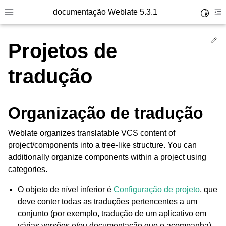
documentação Weblate 5.3.1
Toggle 
Toggle site navigation sidebar
To
Ed
Projetos de
tradução
Organização de tradução
Weblate organizes translatable VCS content of
project/components into a tree-like structure. You can
additionally organize components within a project using
categories.
O objeto de nível inferior é
Configuração de projeto
, que
deve conter todas as traduções pertencentes a um
conjunto (por exemplo, tradução de um aplicativo em
várias versões e/ou documentação que o acompanha).