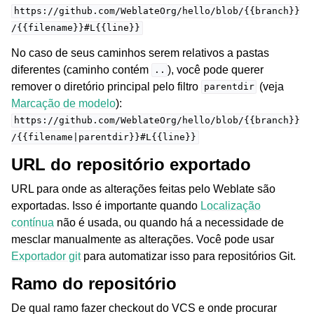
https://github.com/WeblateOrg/hello/blob/{{branch}}
/{{filename}}#L{{line}}
No caso de seus caminhos serem relativos a pastas
diferentes (caminho contém
), você pode querer
..
remover o diretório principal pelo filtro
(veja
parentdir
Marcação de modelo
):
https://github.com/WeblateOrg/hello/blob/{{branch}}
/{{filename|parentdir}}#L{{line}}
URL do repositório exportado
URL para onde as alterações feitas pelo Weblate são
exportadas. Isso é importante quando
Localização
contínua
não é usada, ou quando há a necessidade de
mesclar manualmente as alterações. Você pode usar
Exportador git
para automatizar isso para repositórios Git.
Ramo do repositório
De qual ramo fazer checkout do VCS e onde procurar