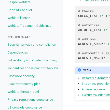
Despre Weblate
Code of Conduct
# Checks
CHECK_LIST
+=
(
"
Weblate license
# Autofixes
Weblate Trademark Guidelines
AUTOFIX_LIST
+=
SECURE WEBLATE
# Add-ons
WEBLATE_ADDONS
+
Security, privacy and compliance
Dependencies
# Automatic sugg
WEBLATE_MACHINER
Vulnerability and incident handling
Incident response plan for Weblate
Vezi și
Password security
Reparații automate 
Întocmirea propriilor
Disaster recovery plan
Add-on de scriere
Weblate threat model
Executarea scripturi
Privacy regulations compliance
US controls compliance