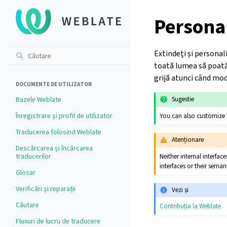
Persona
Extindeți și personal
toată lumea să poată 
grijă atunci când mod
DOCUMENTE DE UTILIZATOR
Bazele Weblate
Sugestie
Înregistrare și profil de utilizator
You can also customize 
Traducerea folosind Weblate
Atenționare
Descărcarea și încărcarea
traducerilor
Neither internal interfa
interfaces or their sema
Glosar
Verificări și reparații
Vezi și
Căutare
Contribuția la Weblate
Fluxuri de lucru de traducere