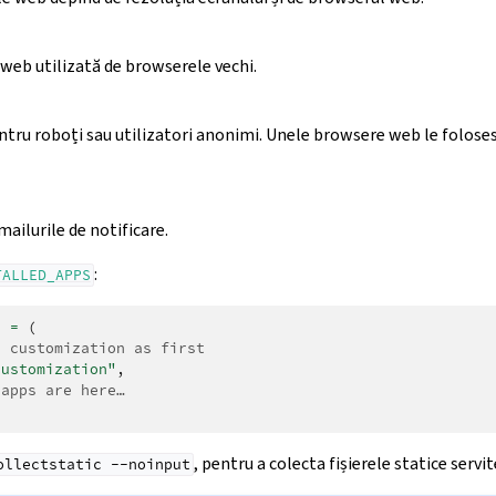
eb utilizată de browserele vechi.
ntru roboți sau utilizatori anonimi. Unele browsere web le folose
mailurile de notificare.
:
TALLED_APPS
S
=
(
r customization as first
customization"
,
 apps are here…
, pentru a colecta fișierele statice servit
ollectstatic
--noinput