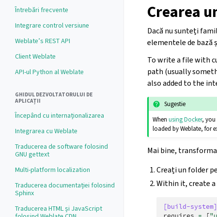
Crearea u
Întrebări frecvente
Integrare control versiune
Dacă nu sunteți famil
Weblate’s REST API
elementele de bază și
Client Weblate
To write a file with 
path (usually someth
API-ul Python al Weblate
also added to the int
GHIDUL DEZVOLTATORULUI DE
APLICAȚII
Sugestie
Începând cu internaționalizarea
When
using Docker
, you
loaded by Weblate, for 
Integrarea cu Weblate
Traducerea de software folosind
Mai bine, transforma
GNU gettext
Creați un folder 
Multi-platform localization
Within it, create 
Traducerea documentației folosind
Sphinx
[build-system
Traducerea HTML și JavaScript
folosind Weblate CDN
requires
=
[
"