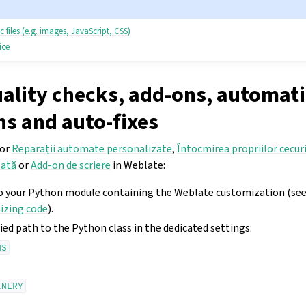
files (e.g. images, JavaScript, CSS)
tice
ality checks, add-ons, automati
ns and auto-fixes
for
Reparații automate personalizate
,
Întocmirea propriilor cecur
zată
or
Add-on de scriere
in Weblate:
nto your Python module containing the Weblate customization (se
izing code
).
ified path to the Python class in the dedicated settings:
NS
INERY