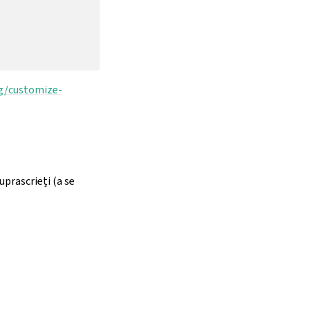
g/customize-
uprascrieți (a se