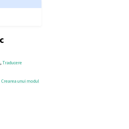
c
i
,
Traducere
e
Crearea unui modul