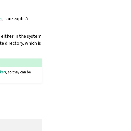
ri
, care explică
, either in the system
te directory, which is
ker
), so they can be
).