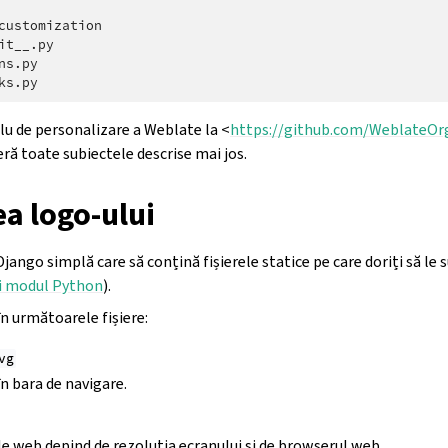
customization

it__.py

s.py

lu de personalizare a Weblate la <
https://github.com/WeblateOr
eră toate subiectele descrise mai jos.
a logo-ului
Django simplă care să conțină fișierele statice pe care doriți să le s
i modul Python
).
n următoarele fișiere:
vg
în bara de navigare.
 web depind de rezoluția ecranului și de browserul web.