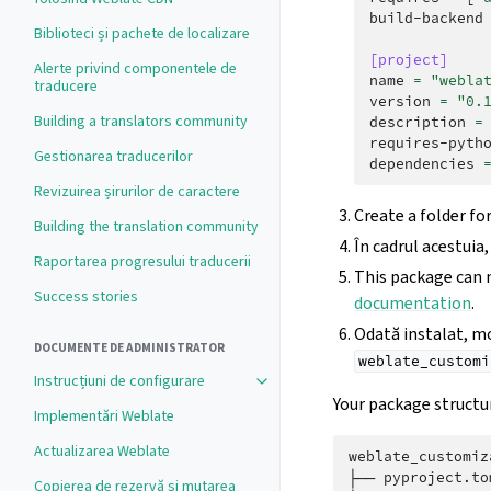
build-backend
Biblioteci și pachete de localizare
[project]
Alerte privind componentele de
name
=
"webla
traducere
version
=
"0.
Building a translators community
description
=
requires-pyth
Gestionarea traducerilor
dependencies
Revizuirea șirurilor de caractere
Create a folder f
Building the translation community
În cadrul acestuia,
Raportarea progresului traducerii
This package can 
Success stories
documentation
.
Odată instalat, mo
DOCUMENTE DE ADMINISTRATOR
weblate_customi
Instrucțiuni de configurare
Your package structur
Implementări Weblate
Actualizarea Weblate
weblate_customiza
├── pyproject.tom
Copierea de rezervă și mutarea