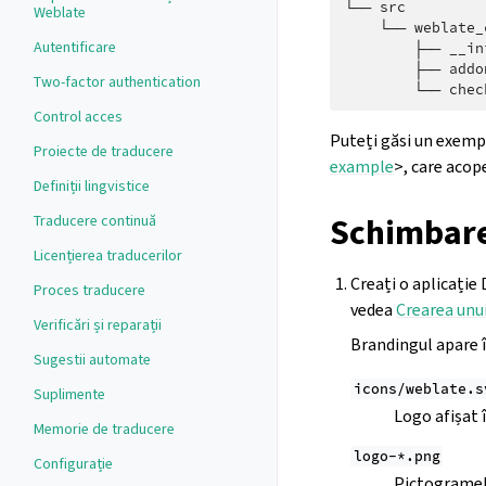
└── src

Weblate
    └── weblate_
Autentificare
        ├── __in
        ├── addon
Two-factor authentication
Control acces
Puteți găsi un exemp
Proiecte de traducere
example
>, care acop
Definiții lingvistice
Schimbare
Traducere continuă
Licențierea traducerilor
Creați o aplicație 
Proces traducere
vedea
Crearea unu
Verificări și reparații
Brandingul apare î
Sugestii automate
icons/weblate.s
Suplimente
Logo afișat 
Memorie de traducere
logo-*.png
Configurație
Pictogramele