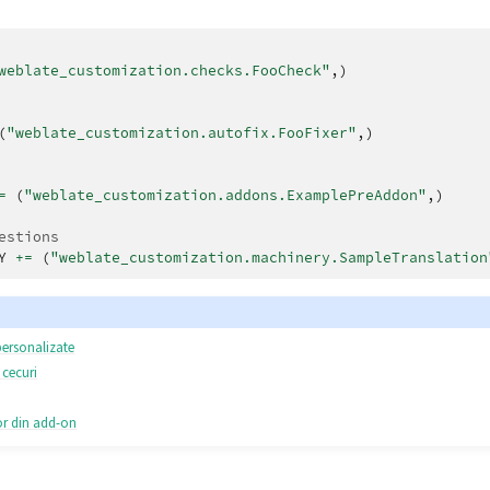
weblate_customization.checks.FooCheck"
,)
(
"weblate_customization.autofix.FooFixer"
,)
=
(
"weblate_customization.addons.ExamplePreAddon"
,)
estions
Y
+=
(
"weblate_customization.machinery.SampleTranslation
personalizate
 cecuri
lor din add-on