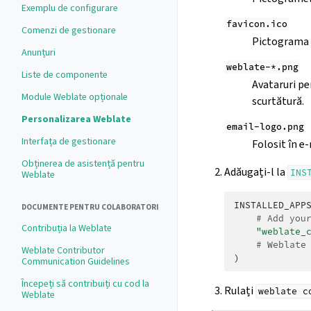
Exemplu de configurare
favicon.ico
Comenzi de gestionare
Pictograma w
Anunțuri
weblate-*.png
Liste de componente
Avataruri pe
Module Weblate opționale
scurtătură.
Personalizarea Weblate
email-logo.png
Interfața de gestionare
Folosit în e-
Obținerea de asistență pentru
Adăugați-l la
INS
Weblate
INSTALLED_APP
DOCUMENTE PENTRU COLABORATORI
# Add you
Contribuția la Weblate
"weblate_
# Weblate
Weblate Contributor
)
Communication Guidelines
Începeți să contribuiți cu cod la
Rulați
weblate
c
Weblate