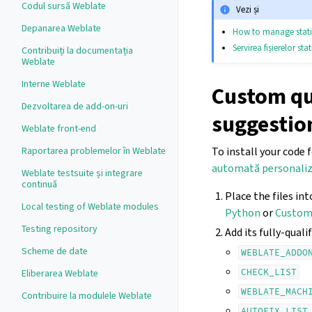
Codul sursă Weblate
Vezi și
Depanarea Weblate
How to manage static 
Servirea fișierelor sta
Contribuiți la documentația
Weblate
Interne Weblate
Custom qu
Dezvoltarea de add-on-uri
suggestio
Weblate front-end
To install your code 
Raportarea problemelor în Weblate
automată personali
Weblate testsuite și integrare
continuă
Place the files i
Local testing of Weblate modules
Python
or
Custom
Testing repository
Add its fully-qual
Scheme de date
WEBLATE_ADDO
CHECK_LIST
Eliberarea Weblate
WEBLATE_MACH
Contribuire la modulele Weblate
AUTOFIX_LIST