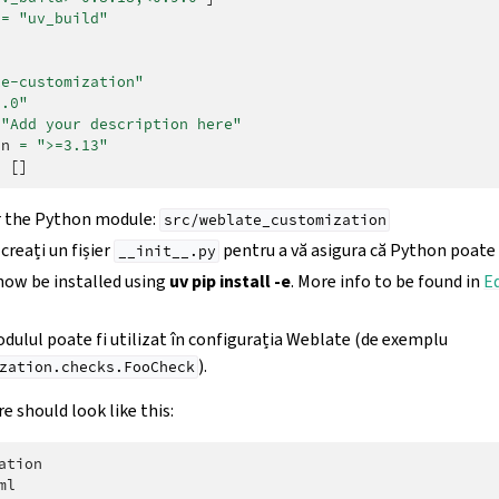
=
"uv_build"
te-customization"
1.0"
"Add your description here"
on
=
">=3.13"
=
[]
or the Python module:
src/weblate_customization
 creați un fișier
pentru a vă asigura că Python poate
__init__.py
now be installed using
uv pip install -e
. More info to be found in
E
dulul poate fi utilizat în configurația Weblate (de exemplu
).
zation.checks.FooCheck
e should look like this:
tion

l
