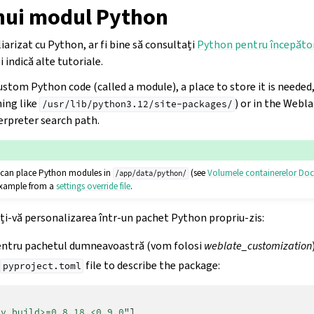
nui modul Python
iarizat cu Python, ar fi bine să consultați
Python pentru începăto
 indică alte tutoriale.
custom Python code (called a module), a place to store it is needed
ing like
) or in the Webla
/usr/lib/python3.12/site-packages/
erpreter search path.
 can place Python modules in
(see
Volumele containerelor Doc
/app/data/python/
example from a
settings override file
.
ți-vă personalizarea într-un pachet Python propriu-zis:
pentru pachetul dumneavoastră (vom folosi
weblate_customization
a
file to describe the package:
pyproject.toml
]
uv_build>=0.8.18,<0.9.0"
]