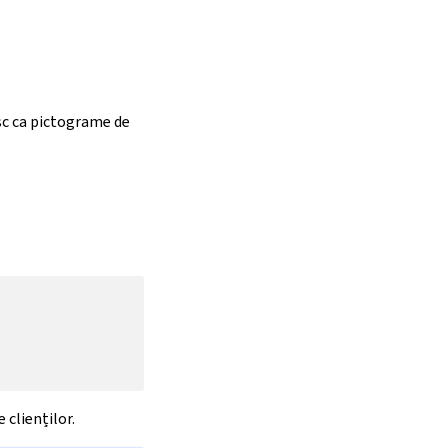
sc ca pictograme de
e clienților.