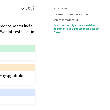
View this page
Edit this page
ON THIS PAGE
Crearea unui modul Python
Schimbarea logo-ului
Custom quality checks, add-ons,
 amonte, astfel încât
automatic suggestions and auto-
 Weblate este luat în
fixes
every upgrade, the