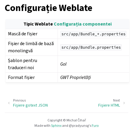
Configurație Weblate
Tipic Weblate
Configurația componentei
Mască de fișier
src/app/Bundle_*.properties
Fișier de limbă de bază
src/app/Bundle.properties
monolingvă
Șablon pentru
Gol
traduceri noi
Format fișier
GWT Proprietăți
Previous
Next
Fișiere gotext JSON
Fișiere HTML
Copyright © Michal Čihař
Made with
Sphinx
and
@pradyunsg
's
Furo