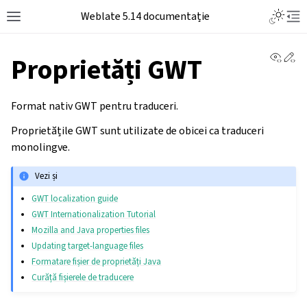
Weblate 5.14 documentație
View 
Ed
Proprietăți GWT
Format nativ GWT pentru traduceri.
Proprietățile GWT sunt utilizate de obicei ca traduceri
monolingve.
Vezi și
GWT localization guide
GWT Internationalization Tutorial
Mozilla and Java properties files
Updating target-language files
Formatare fișier de proprietăți Java
Curăță fișierele de traducere