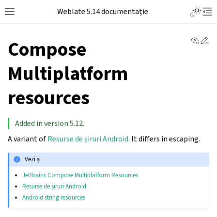
Weblate 5.14 documentație
View 
Ed
Compose
Multiplatform
resources
Added in version 5.12.
A variant of
Resurse de șiruri Android
. It differs in escaping.
Vezi și
JetBrains Compose Multiplatform Resources
Resurse de șiruri Android
Android string resources