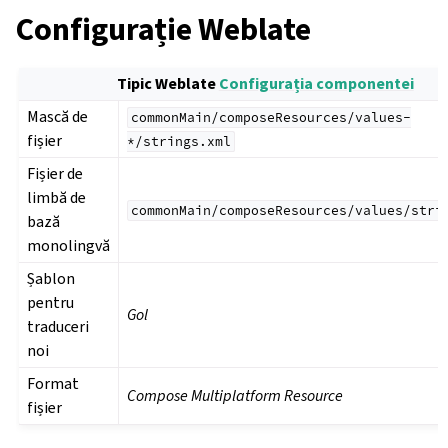
Configurație Weblate
Tipic Weblate
Configurația componentei
Mască de
commonMain/composeResources/values-
fișier
*/strings.xml
Fișier de
limbă de
commonMain/composeResources/values/stri
bază
monolingvă
Șablon
pentru
Gol
traduceri
noi
Format
Compose Multiplatform Resource
fișier