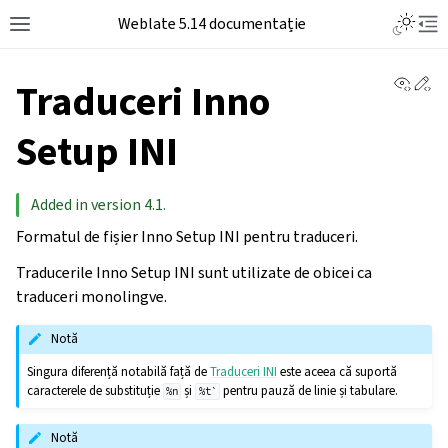
Weblate 5.14 documentație
View 
Ed
Traduceri Inno
Setup INI
Added in version 4.1.
Formatul de fișier Inno Setup INI pentru traduceri.
Traducerile Inno Setup INI sunt utilizate de obicei ca
traduceri monolingve.
Notă
Singura diferență notabilă față de
Traduceri INI
este aceea că suportă
caracterele de substituție
și
pentru pauză de linie și tabulare.
%n
%t`
Notă