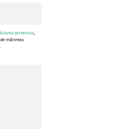
Rularea serverului
,
ie de mărimea
.