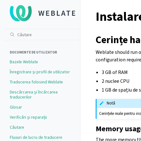
Instala
Cerințe h
Weblate should run 
DOCUMENTE DE UTILIZATOR
configuration requir
Bazele Weblate
Înregistrare și profil de utilizator
3 GB of RAM
2 nuclee CPU
Traducerea folosind Weblate
1 GB de spațiu de 
Descărcarea și încărcarea
traducerilor
Notă
Glosar
Cerințele reale pentru in
Verificări și reparații
Memory usag
Căutare
Fluxuri de lucru de traducere
The more memory the b