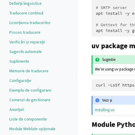
Definiții lingvistice
# SMTP server
Traducere continuă
apt
install
-y
e
Licențierea traducerilor
# Gettext for th
apt
install
-y
Proces traducere
Verificări și reparații
uv package 
Sugestii automate
Sugestie
Suplimente
We’re using uv package 
Memorie de traducere
Configurație
curl
-LsSf
https
Exemplu de configurare
Comenzi de gestionare
Vezi și
Anunțuri
Installing uv
Liste de componente
Module Pyth
Module Weblate opționale