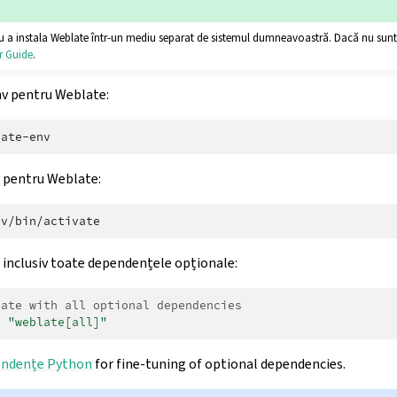
u a instala Weblate într-un mediu separat de sistemul dumneavoastră. Dacă nu sunteți
r Guide
.
nv pentru Weblate:
v pentru Weblate:
 inclusiv toate dependențele opționale:
late with all optional dependencies
l
"weblate[all]"
ndențe Python
for fine-tuning of optional dependencies.