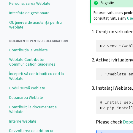
Sugestie
Personalizarea Weblate
Folosim virtualenv pentr
Interfața de gestionare
consultați virtualenv
Use
Obținerea de asistență pentru
Weblate
Creați un virtuale
DOCUMENTE PENTRU COLABORATORI
uv
venv
Contribuția la Weblate
Activați virtualen
Weblate Contributor
Communication Guidelines
Începeți să contribuiți cu cod la
.
Weblate
Instalați Weblate,
Codul sursă Weblate
Depanarea Weblate
# Install Web
Contribuiți la documentația
uv
pip
instal
Weblate
Interne Weblate
Please check
Depe
Dezvoltarea de add-on-uri