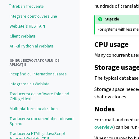
hundreds of transla
Întrebări frecvente
Integrare control versiune
Sugestie
Weblate’s REST API
For systems with less 
Client Weblate
CPU usage
API-ul Python al Weblate
Many concurrent user
GHIDUL DEZVOLTATORULUI DE
Storage usag
APLICAȚII
Începând cu internaționalizarea
The typical database
Integrarea cu Weblate
Storage space needed 
Traducerea de software folosind
shallow clones.
GNU gettext
Nodes
Multi-platform localization
Traducerea documentației folosind
For small and medium
Sphinx
overview
) can be run
Traducerea HTML și JavaScript
When you grow to hun
folosind Weblate CDN