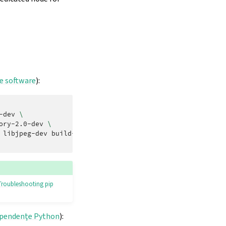
e software
):
-dev
\
ory-2.0-dev
\
libjpeg-dev
build-essential
\
Troubleshooting pip
pendențe Python
):