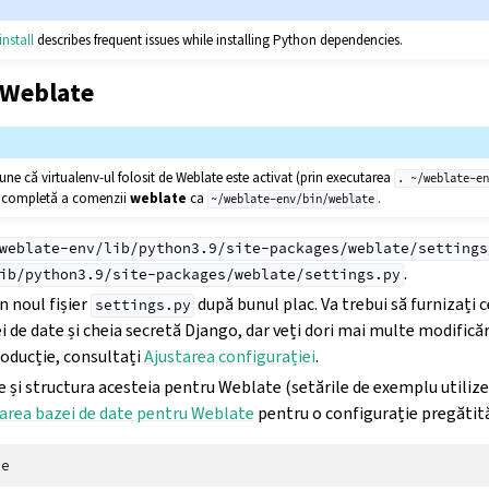
nstall
describes frequent issues while installing Python dependencies.
 Weblate
e că virtualenv-ul folosit de Weblate este activat (prin executarea
.
~/weblate-e
ea completă a comenzii
weblate
ca
.
~/weblate-env/bin/weblate
weblate-env/lib/python3.9/site-packages/weblate/settings
.
ib/python3.9/site-packages/weblate/settings.py
in noul fișier
după bunul plac. Va trebui să furnizați c
settings.py
i de date și cheia secretă Django, dar veți dori mai multe modifică
roducție, consultați
Ajustarea configurației
.
e și structura acesteia pentru Weblate (setările de exemplu utili
area bazei de date pentru Weblate
pentru o configurație pregătită