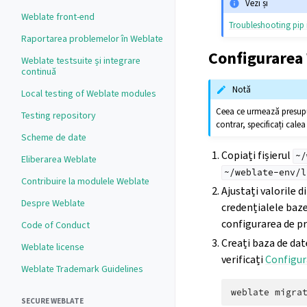
Vezi și
Weblate front-end
Troubleshooting pip i
Raportarea problemelor în Weblate
Configurarea
Weblate testsuite și integrare
continuă
Notă
Local testing of Weblate modules
Ceea ce urmează presupun
Testing repository
contrar, specificați cal
Scheme de date
Copiați fișierul
~/
Eliberarea Weblate
~/weblate-env/l
Contribuire la modulele Weblate
Ajustați valorile d
Despre Weblate
credențialele baze
configurarea de p
Code of Conduct
Creați baza de dat
Weblate license
verificați
Configur
Weblate Trademark Guidelines
weblate
SECURE WEBLATE