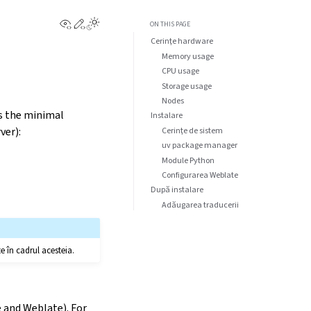
View this page
Edit this page
ON THIS PAGE
Cerințe hardware
Memory usage
CPU usage
Storage usage
Nodes
s the minimal
Instalare
ver):
Cerințe de sistem
uv package manager
Module Python
Configurarea Weblate
După instalare
Adăugarea traducerii
e în cadrul acesteia.
e and Weblate). For