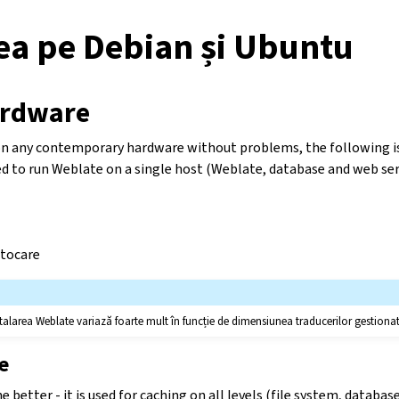
rea pe Debian și Ubuntu
ardware
on any contemporary hardware without problems, the following i
ed to run Weblate on a single host (Weblate, database and web ser
stocare
stalarea Weblate variază foarte mult în funcție de dimensiunea traducerilor gestionat
e
etter - it is used for caching on all levels (file system, databas