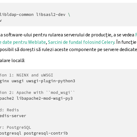
libldap-common
libsasl2-dev
\
a software-ului pentru rularea serverului de producție, a se vedea
e date pentru Weblate
,
Sarcini de fundal folosind Celery
. În funcț
e posibil să dorești să rulezi aceste componente pe servere dedicate
alare locală:
ion 1: NGINX and uWSGI
ginx
uwsgi
uwsgi-plugin-python3

ion 2: Apache with ``mod_wsgi``
pache2
libapache2-mod-wsgi-py3

d: Redis
edis-server

r: PostgreSQL
ostgresql
postgresql-contrib
