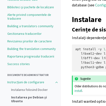
database (see
Config
Biblioteci și pachete de localizare
Alerte privind componentele de
Instalare
traducere
Building a translators community
Cerințe de si
Gestionarea traducerilor
Instalați dependențe
Revizuirea șirurilor de caractere
Building the translation community
apt
install
-y
\
libxml2-dev
l
Raportarea progresului traducerii
libffi-dev
li
libacl1-dev
l
Success stories
python3-gdbm
DOCUMENTE DE ADMINISTRATOR
Sugestie
Instrucțiuni de configurare
Older distributions do n
Instalarea folosind Docker
install
.
Instalarea pe Debian și
Ubuntu
Install wanted optio