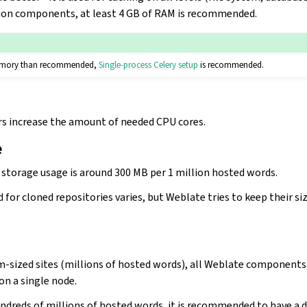
tion components, at least 4 GB of RAM is recommended.
memory than recommended,
Single-process Celery setup
is recommended.
s increase the amount of needed CPU cores.
e
 storage usage is around 300 MB per 1 million hosted words.
for cloned repositories varies, but Weblate tries to keep their s
-sized sites (millions of hosted words), all Weblate components
 on a single node.
dreds of millions of hosted words, it is recommended to have a d