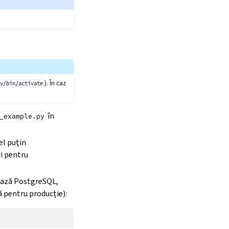
). În caz
nv/bin/activate
în
_example.py
el puțin
ri pentru
zează PostgreSQL,
 pentru producție):