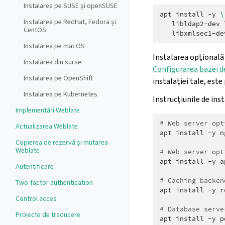
Instalarea pe SUSE și openSUSE
apt
install
-y
\
Instalarea pe RedHat, Fedora și
libldap2-dev
CentOS
Instalarea pe macOS
Instalarea opțională 
Instalarea din surse
Configurarea bazei d
Instalarea pe OpenShift
instalației tale, est
Instalarea pe Kubernetes
Instrucțiunile de inst
Implementări Weblate
# Web server opt
Actualizarea Weblate
apt
install
-y
n
Copierea de rezervă și mutarea
Weblate
# Web server opt
apt
install
-y
a
Autentificare
# Caching backen
Two-factor authentication
apt
install
-y
r
Control acces
# Database serve
Proiecte de traducere
apt
install
-y
p