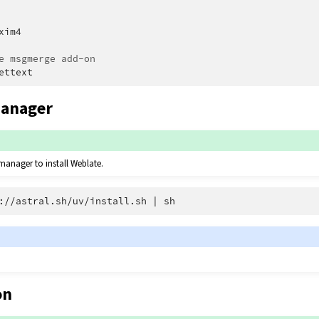
xim4

e msgmerge add-on
manager
manager to install Weblate.
://astral.sh/uv/install.sh
|
on