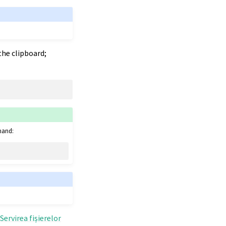
the clipboard;
mand:
i
Servirea fișierelor