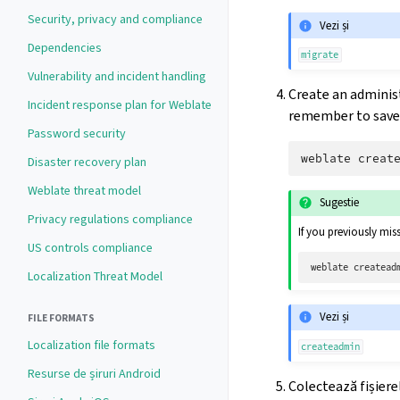
Security, privacy and compliance
Vezi și
Dependencies
migrate
Vulnerability and incident handling
Create an adminis
Incident response plan for Weblate
remember to save i
Password security
weblate
Disaster recovery plan
Weblate threat model
Sugestie
Privacy regulations compliance
If you previously mi
US controls compliance
weblate
createad
Localization Threat Model
Vezi și
FILE FORMATS
Localization file formats
createadmin
Resurse de șiruri Android
Colectează fișiere