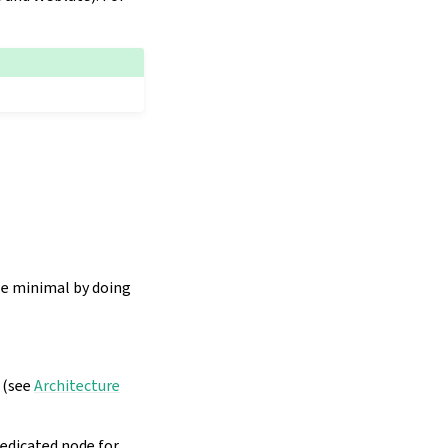
ize minimal by doing
 (see
Architecture
edicated node for