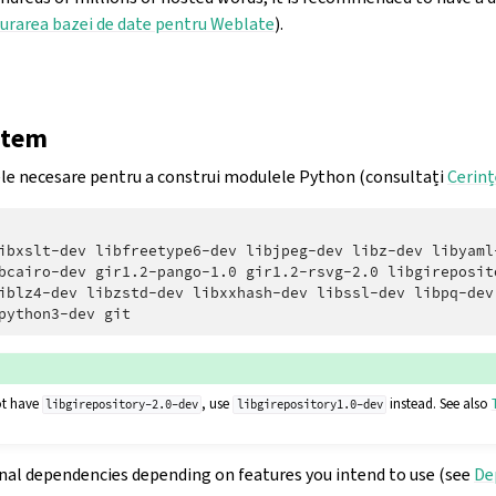
urarea bazei de date pentru Weblate
).
stem
le necesare pentru a construi modulele Python (consultați
Cerinț
ibxslt-dev
libfreetype6-dev
libjpeg-dev
libz-dev
libyaml
bcairo-dev
gir1.2-pango-1.0
gir1.2-rsvg-2.0
libgireposit
iblz4-dev
libzstd-dev
libxxhash-dev
libssl-dev
libpq-dev
python3-dev
ot have
, use
instead. See also
libgirepository-2.0-dev
libgirepository1.0-dev
nal dependencies depending on features you intend to use (see
De