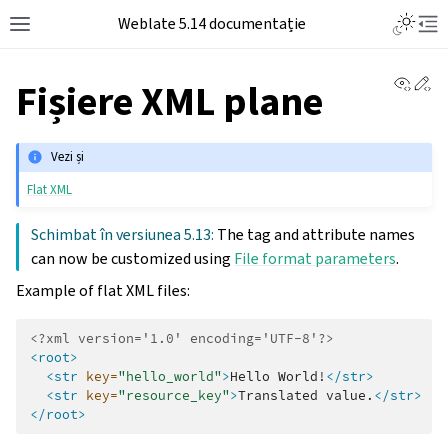
Weblate 5.14 documentație
View 
Ed
Fișiere XML plane
Vezi și
Flat XML
Schimbat în versiunea 5.13:
The tag and attribute names
can now be customized using
File format parameters
.
Example of flat XML files:
<?xml version='1.0' encoding='UTF-8'?>
<root>
<str
key=
"hello_world"
>
Hello
World!
</str>
<str
key=
"resource_key"
>
Translated
value.
</str>
</root>