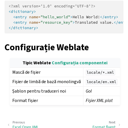
<?xml version='1.0' encoding='UTF-8'?>
<dictionary>
<entry
name=
"hello_world"
>
Hello
World!
</entry>
<entry
name=
"resource_key"
>
Translated
value.
</entr
</dictionary>
Configurație Weblate
Tipic Weblate
Configurația componentei
Mască de fișier
locale/*.xml
Fișier de limbă de bază monolingvă
locale/en.xml
Șablon pentru traduceri noi
Gol
Format fișier
Fișier XML plat
Previous
Next
Excel Open XML
Format fluent