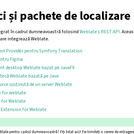
ci și pachete de localizare
egrat în cadrul dumneavoastră folosind
Weblate’s REST API
. Acea
 care integrează Weblate.
on Provider pentru Symfony Translation
entru Figma
ent desktop Weblate bazat pe JavaFX
otecă Weblate bazată pe Java
rce susținută de un server Weblate
y for weblate
 for Weblate
e Extension for Weblate
blate pentru cadrul dumneavoastră? Fiți listat aici! Fie trimiteți o cerere de extragere