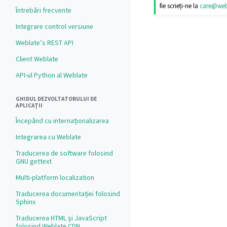
fie scrieți-ne la
care
@
web
Întrebări frecvente
Integrare control versiune
Weblate’s REST API
Client Weblate
API-ul Python al Weblate
GHIDUL DEZVOLTATORULUI DE
APLICAȚII
Începând cu internaționalizarea
Integrarea cu Weblate
Traducerea de software folosind
GNU gettext
Multi-platform localization
Traducerea documentației folosind
Sphinx
Traducerea HTML și JavaScript
folosind Weblate CDN