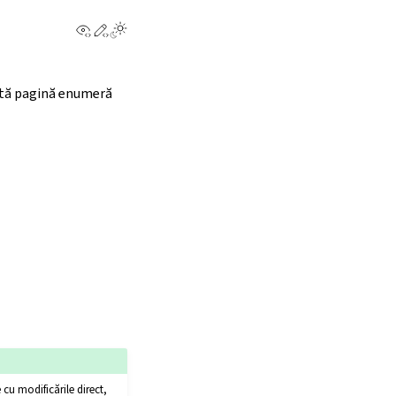
View this page
Edit this page
stă pagină enumeră
 cu modificările direct,