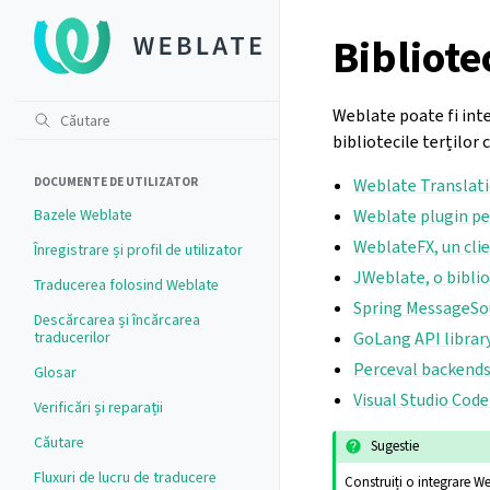
Bibliote
Weblate poate fi int
bibliotecile terților
DOCUMENTE DE UTILIZATOR
Weblate Translati
Bazele Weblate
Weblate plugin p
WeblateFX, un cli
Înregistrare și profil de utilizator
JWeblate, o bibli
Traducerea folosind Weblate
Spring MessageSou
Descărcarea și încărcarea
traducerilor
GoLang API librar
Perceval backends
Glosar
Visual Studio Cod
Verificări și reparații
Căutare
Sugestie
Fluxuri de lucru de traducere
Construiți o integrare We