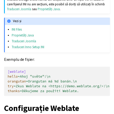
care fișierul INI nu are secțiuni, este posibil să doriți să utilizați în schimb
Traduceri Joomla
sau
Proprietăți Java
.
Vezi și
INI Files
Proprietăți Java
Traduceri Joomla
Traduceri Inno Setup INI
Exemplu de fișier:
[weblate]
hello
=
Ahoj "světe"!\n
orangutan
=
Orangutan má %d banán.\n
try
=
Zkus Weblate na <https://demo.weblate.org/>!\n
thanks
=
Děkujeme za použití Weblate.
Configurație Weblate