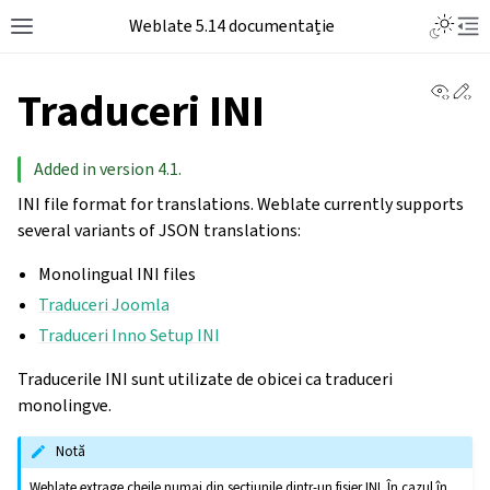
Weblate 5.14 documentație
View 
Ed
Traduceri INI
Added in version 4.1.
INI file format for translations. Weblate currently supports
several variants of JSON translations:
Monolingual INI files
Traduceri Joomla
Traduceri Inno Setup INI
Traducerile INI sunt utilizate de obicei ca traduceri
monolingve.
Notă
Weblate extrage cheile numai din secțiunile dintr-un fișier INI. În cazul în