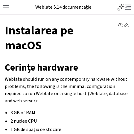
Weblate 5.14 documentație
View 
Ed
Instalarea pe
macOS
Cerințe hardware
Weblate should run on any contemporary hardware without
problems, the following is the minimal configuration
required to run Weblate on a single host (Weblate, database
and web server):
3 GB of RAM
2 nuclee CPU
1 GB de spațiu de stocare