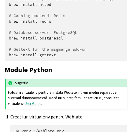
brew
install
httpd

# Caching backend: Redis
brew
install
redis

# Database server: PostgreSQL
brew
install
postgresql

# Gettext for the msgmerge add-on
brew
install
Module Python
Sugestie
Folosim virtualenv pentru a instala Weblate într-un mediu separat de
sistemul dumneavoastră. Dacă nu sunteți familiarizați cu el, consultați
virtualenv
User Guide
.
Creați un virtualenv pentru Weblate:
uv
venv