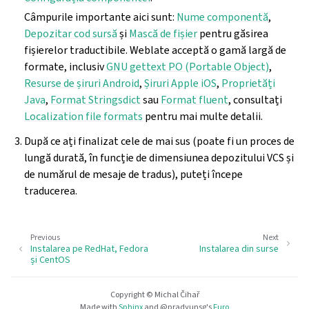
Câmpurile importante aici sunt:
Nume componentă
,
Depozitar cod sursă
și
Mască de fișier
pentru găsirea
fișierelor traductibile. Weblate acceptă o gamă largă de
formate, inclusiv
GNU gettext PO (Portable Object)
,
Resurse de șiruri Android
,
Șiruri Apple iOS
,
Proprietăți
Java
,
Format Stringsdict
sau
Format fluent
, consultați
Localization file formats
pentru mai multe detalii.
După ce ați finalizat cele de mai sus (poate fi un proces de
lungă durată, în funcție de dimensiunea depozitului VCS și
de numărul de mesaje de tradus), puteți începe
traducerea.
Previous
Next
Instalarea pe RedHat, Fedora
Instalarea din surse
și CentOS
Copyright © Michal Čihař
Made with
Sphinx
and
@pradyunsg
's
Furo