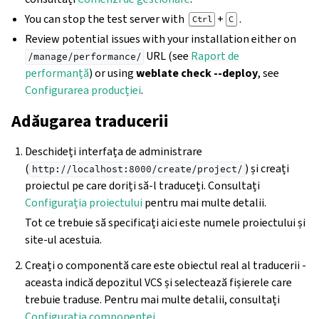
You can stop the test server with
+
.
Ctrl
C
Review potential issues with your installation either on
URL (see
Raport de
/manage/performance/
performanță
) or using
weblate check --deploy
, see
Configurarea producției
.
Adăugarea traducerii
Deschideți interfața de administrare
(
) și creați
http://localhost:8000/create/project/
proiectul pe care doriți să-l traduceți. Consultați
Configurația proiectului
pentru mai multe detalii.
Tot ce trebuie să specificați aici este numele proiectului și
site-ul acestuia.
Creați o componentă care este obiectul real al traducerii -
aceasta indică depozitul VCS și selectează fișierele care
trebuie traduse. Pentru mai multe detalii, consultați
Configurația componentei
.