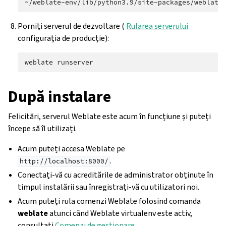
~/weblate-env/lib/python3.9/site-packages/weblate
Porniți serverul de dezvoltare (
Rularea serverului
configurația de producție):
weblate
După instalare
Felicitări, serverul Weblate este acum în funcțiune și puteți
începe să îl utilizați.
Acum puteți accesa Weblate pe
.
http://localhost:8000/
Conectați-vă cu acreditările de administrator obținute în
timpul instalării sau înregistrați-vă cu utilizatori noi.
Acum puteți rula comenzi Weblate folosind comanda
weblate
atunci când Weblate virtualenv este activ,
consultați
Comenzi de gestionare
.