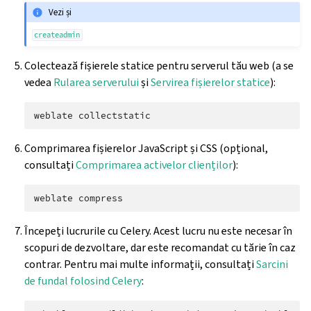
Vezi și
createadmin
Colectează fișierele statice pentru serverul tău web (a se
vedea
Rularea serverului
și
Servirea fișierelor statice
):
weblate
Comprimarea fișierelor JavaScript și CSS (opțional,
consultați
Comprimarea activelor clienților
):
weblate
Începeți lucrurile cu Celery. Acest lucru nu este necesar în
scopuri de dezvoltare, dar este recomandat cu tărie în caz
contrar. Pentru mai multe informații, consultați
Sarcini
de fundal folosind Celery
: