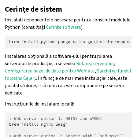
Cerințe de sistem
Instalați dependențele necesare pentru a construi modulele
Python (consultați
Cerințe software
):
brew
install
python
pango
cairo
gobject-introspectio
Instalarea opțională a software-ului pentru rularea
serverului de producție, a se vedea
Rularea serverului
,
Configurarea bazei de date pentru Weblate
,
Sarcini de fundal
folosind Celery
. În funcție de mărimea instalației tale, este
posibil să dorești să rulezi aceste componente pe servere
dedicate.
Instrucțiunile de instalare locală:
# Web server option 1: NGINX and uWSGI
brew
install
nginx
uwsgi

# Web server option 2: Apache with ``mod_wsgi``