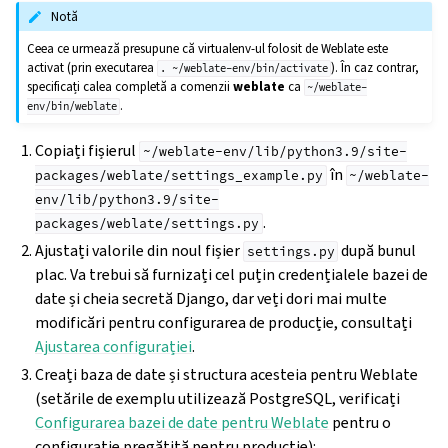
Notă
Ceea ce urmează presupune că virtualenv-ul folosit de Weblate este
activat (prin executarea
). În caz contrar,
.
~/weblate-env/bin/activate
specificați calea completă a comenzii
weblate
ca
~/weblate-
.
env/bin/weblate
Copiați fișierul
~/weblate-env/lib/python3.9/site-
în
packages/weblate/settings_example.py
~/weblate-
env/lib/python3.9/site-
.
packages/weblate/settings.py
Ajustați valorile din noul fișier
după bunul
settings.py
plac. Va trebui să furnizați cel puțin credențialele bazei de
date și cheia secretă Django, dar veți dori mai multe
modificări pentru configurarea de producție, consultați
Ajustarea configurației
.
Creați baza de date și structura acesteia pentru Weblate
(setările de exemplu utilizează PostgreSQL, verificați
Configurarea bazei de date pentru Weblate
pentru o
configurație pregătită pentru producție):