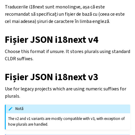
Traducerile i18next sunt monolingve, așa că este
recomandat să specificați un fișier de bază cu (ceea ce este
cel mai adesea) șiruri de caractere în limba engleză.
Fișier JSON i18next v4
Choose this format if unsure. It stores plurals using standard
CLDR suffixes.
Fișier JSON i18next v3
Use for legacy projects which are using numeric suffixes for
plurals.
Notă
The v2 and v1 variants are mostly compatible with v3, with exception of
how plurals are handled.