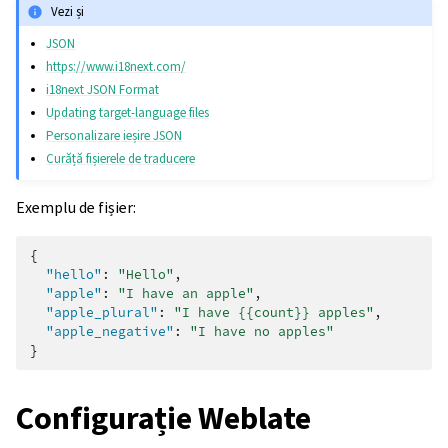
Vezi și
JSON
https://www.i18next.com/
i18next JSON Format
Updating target-language files
Personalizare ieșire JSON
Curăță fișierele de traducere
Exemplu de fișier:
{
"hello"
:
"Hello"
,
"apple"
:
"I have an apple"
,
"apple_plural"
:
"I have {{count}} apples"
,
"apple_negative"
:
"I have no apples"
}
Configurație Weblate