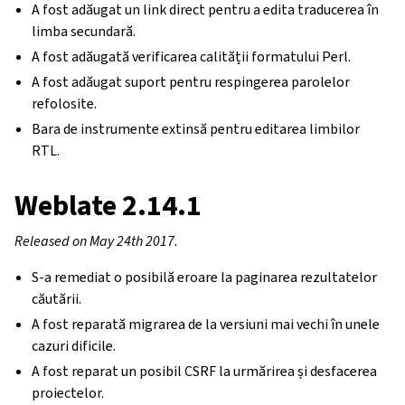
A fost adăugat un link direct pentru a edita traducerea în
limba secundară.
A fost adăugată verificarea calității formatului Perl.
A fost adăugat suport pentru respingerea parolelor
refolosite.
Bara de instrumente extinsă pentru editarea limbilor
RTL.
Weblate 2.14.1
Released on May 24th 2017.
S-a remediat o posibilă eroare la paginarea rezultatelor
căutării.
A fost reparată migrarea de la versiuni mai vechi în unele
cazuri dificile.
A fost reparat un posibil CSRF la urmărirea și desfacerea
proiectelor.