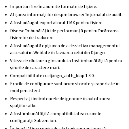
Importuri fixe în anumite formate de fișiere.
Afișarea informațiilor despre browser în jurnalul de audit.
A fost adăugat exportatorul TMX pentru fișiere.
Diverse îmbunătățiri de performanță pentru încărcarea
fișierelor de traducere.
A fost adăugată opțiunea de a dezactiva managementul
accesului în Weblate în favoarea celui din Django.
Viteza de căutare a glosarului a fost îmbunătățită pentru
șirurile de caractere mari.
Compatibilitate cu django_auth_ldap 1.3.0.
Erorile de configurare sunt acum stocate și raportate în
mod persistent.
Respectați indicatoarele de ignorare în autofixarea
spațiilor albe.
A fost îmbunătățită compatibilitatea cu unele
configurații Subversion.
Îmbunătățirea serviciului de traducere automată