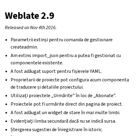
Weblate 2.9
Released on Nov 4th 2016.
Parametrii extinși pentru comanda de gestionare
createadmin.
Am extins import_json pentru a putea fi gestionat cu
componentele existente.
A fost adăugat suport pentru fișierele YAML.
Proprietarii de proiecte pot configura acum componenta
de traducere și detaliile proiectului.
Utilizați proiectele „Urmărite” în loc de „Abonate”.
Proiectele pot fi urmărite direct din pagina de proiect.
A fost adăugat un widget de stare în mai multe limbi.
Evidențiați limba secundară dacă nu se indică sursa.
Ștergerea sugestiei de înregistrare în istoric.