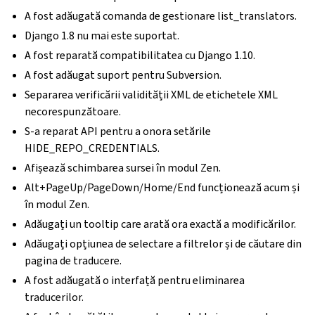
A fost adăugată comanda de gestionare list_translators.
Django 1.8 nu mai este suportat.
A fost reparată compatibilitatea cu Django 1.10.
A fost adăugat suport pentru Subversion.
Separarea verificării validității XML de etichetele XML
necorespunzătoare.
S-a reparat API pentru a onora setările
HIDE_REPO_CREDENTIALS.
Afișează schimbarea sursei în modul Zen.
Alt+PageUp/PageDown/Home/End funcționează acum și
în modul Zen.
Adăugați un tooltip care arată ora exactă a modificărilor.
Adăugați opțiunea de selectare a filtrelor și de căutare din
pagina de traducere.
A fost adăugată o interfață pentru eliminarea
traducerilor.