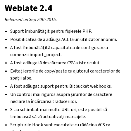
Weblate 2.4
Released on Sep 20th 2015.
Suport îmbunătățit pentru fișierele PHP.
Posibilitatea de a adăuga ACL la un utilizator anonim.
A fost îmbunătățită capacitatea de configurare a
comenzii import_project.
A fost adăugată descărcarea CSV a istoricului.
Evitați erorile de copy/paste cu ajutorul caracterelor de
spații albe.
A fost adăugat suport pentru Bitbucket webhooks.
Un control mai riguros asupra șirurilor de caractere
neclare la încărcarea traducerilor.
S-au schimbat mai multe URL-uri, este posibil să
trebuiască să vă actualizați marcajele.
Scripturile Hook sunt executate cu rădăcina VCS ca