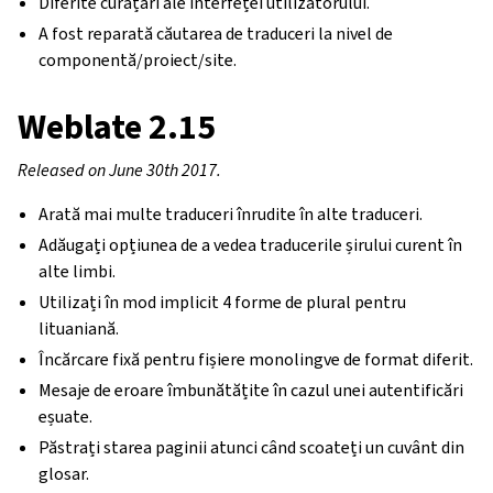
Diferite curățări ale interfeței utilizatorului.
A fost reparată căutarea de traduceri la nivel de
componentă/proiect/site.
Weblate 2.15
Released on June 30th 2017.
Arată mai multe traduceri înrudite în alte traduceri.
Adăugați opțiunea de a vedea traducerile șirului curent în
alte limbi.
Utilizați în mod implicit 4 forme de plural pentru
lituaniană.
Încărcare fixă pentru fișiere monolingve de format diferit.
Mesaje de eroare îmbunătățite în cazul unei autentificări
eșuate.
Păstrați starea paginii atunci când scoateți un cuvânt din
glosar.