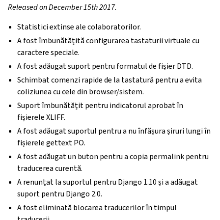
Released on December 15th 2017.
Statistici extinse ale colaboratorilor.
A fost îmbunătățită configurarea tastaturii virtuale cu
caractere speciale.
A fost adăugat suport pentru formatul de fișier DTD.
Schimbat comenzi rapide de la tastatură pentru a evita
coliziunea cu cele din browser/sistem.
Suport îmbunătățit pentru indicatorul aprobat în
fișierele XLIFF.
A fost adăugat suportul pentru a nu înfășura șiruri lungi în
fișierele gettext PO.
A fost adăugat un buton pentru a copia permalink pentru
traducerea curentă.
A renunțat la suportul pentru Django 1.10 și a adăugat
suport pentru Django 2.0.
A fost eliminată blocarea traducerilor în timpul
traducerii.