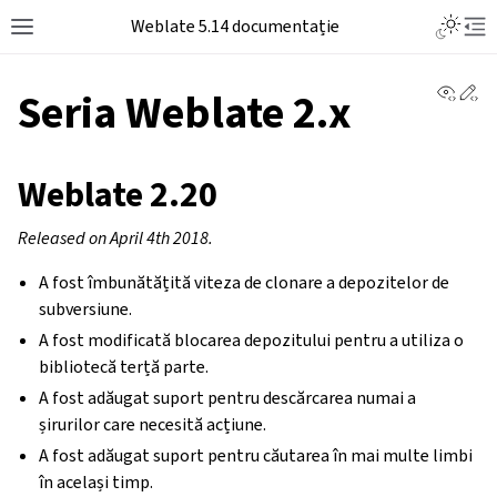
Weblate 5.14 documentație
View 
Ed
Seria Weblate 2.x
Weblate 2.20
Released on April 4th 2018.
A fost îmbunătățită viteza de clonare a depozitelor de
subversiune.
A fost modificată blocarea depozitului pentru a utiliza o
bibliotecă terță parte.
A fost adăugat suport pentru descărcarea numai a
șirurilor care necesită acțiune.
A fost adăugat suport pentru căutarea în mai multe limbi
în același timp.