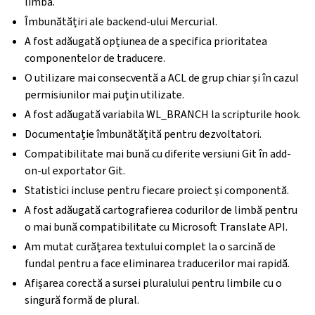
limbă.
Îmbunătățiri ale backend-ului Mercurial.
A fost adăugată opțiunea de a specifica prioritatea
componentelor de traducere.
O utilizare mai consecventă a ACL de grup chiar și în cazul
permisiunilor mai puțin utilizate.
A fost adăugată variabila WL_BRANCH la scripturile hook.
Documentație îmbunătățită pentru dezvoltatori.
Compatibilitate mai bună cu diferite versiuni Git în add-
on-ul exportator Git.
Statistici incluse pentru fiecare proiect și componentă.
A fost adăugată cartografierea codurilor de limbă pentru
o mai bună compatibilitate cu Microsoft Translate API.
Am mutat curățarea textului complet la o sarcină de
fundal pentru a face eliminarea traducerilor mai rapidă.
Afișarea corectă a sursei pluralului pentru limbile cu o
singură formă de plural.