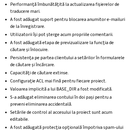
Performanță îmbunătățită la actualizarea fișierelor de
traducere mari.
A fost adăugat suport pentru blocarea anumitor e-mailuri
de la înregistrare.
Utilizatorii își pot șterge acum propriile comentarii.
A fost adăugată etapa de previzualizare la funcția de
căutare și înlocuire.
Persistența pe partea clientului a setărilor în formularele
de căutare și încărcare.
Capacități de căutare extinse.
Configurație ACL mai fină pentru fiecare proiect.
Valoarea implicită a lui BASE_DIR a fost modificată.
S-a adăugat eliminarea contului în doi pași pentru a
preveni eliminarea accidentală.
Setările de control al accesului la proiect sunt acum
editabile.
A fost adăugată protecția opțională împotriva spam-ului