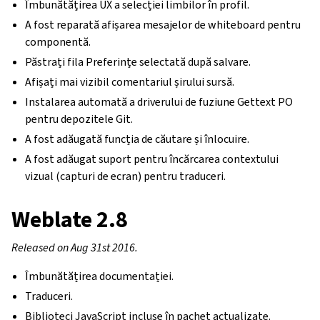
Îmbunătățirea UX a selecției limbilor în profil.
A fost reparată afișarea mesajelor de whiteboard pentru
componentă.
Păstrați fila Preferințe selectată după salvare.
Afișați mai vizibil comentariul șirului sursă.
Instalarea automată a driverului de fuziune Gettext PO
pentru depozitele Git.
A fost adăugată funcția de căutare și înlocuire.
A fost adăugat suport pentru încărcarea contextului
vizual (capturi de ecran) pentru traduceri.
Weblate 2.8
Released on Aug 31st 2016.
Îmbunătățirea documentației.
Traduceri.
Biblioteci JavaScript incluse în pachet actualizate.