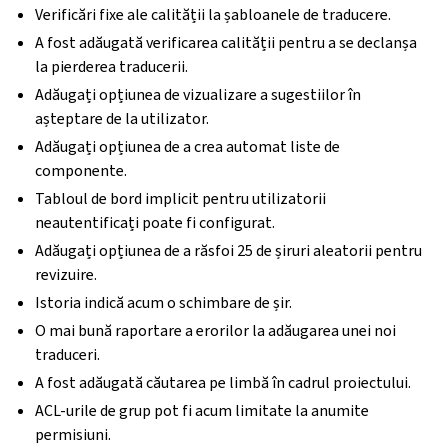
Verificări fixe ale calității la șabloanele de traducere.
A fost adăugată verificarea calității pentru a se declanșa
la pierderea traducerii.
Adăugați opțiunea de vizualizare a sugestiilor în
așteptare de la utilizator.
Adăugați opțiunea de a crea automat liste de
componente.
Tabloul de bord implicit pentru utilizatorii
neautentificați poate fi configurat.
Adăugați opțiunea de a răsfoi 25 de șiruri aleatorii pentru
revizuire.
Istoria indică acum o schimbare de șir.
O mai bună raportare a erorilor la adăugarea unei noi
traduceri.
A fost adăugată căutarea pe limbă în cadrul proiectului.
ACL-urile de grup pot fi acum limitate la anumite
permisiuni.