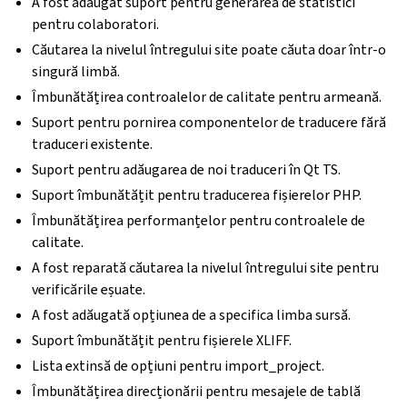
A fost adăugat suport pentru generarea de statistici
pentru colaboratori.
Căutarea la nivelul întregului site poate căuta doar într-o
singură limbă.
Îmbunătățirea controalelor de calitate pentru armeană.
Suport pentru pornirea componentelor de traducere fără
traduceri existente.
Suport pentru adăugarea de noi traduceri în Qt TS.
Suport îmbunătățit pentru traducerea fișierelor PHP.
Îmbunătățirea performanțelor pentru controalele de
calitate.
A fost reparată căutarea la nivelul întregului site pentru
verificările eșuate.
A fost adăugată opțiunea de a specifica limba sursă.
Suport îmbunătățit pentru fișierele XLIFF.
Lista extinsă de opțiuni pentru import_project.
Îmbunătățirea direcționării pentru mesajele de tablă