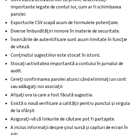
importante legate de contul lor, cum ar fi schimbarea
parolei.
Exporturile CSV scapă acum de formulele potențiale.
Diverse îmbunătățiri minore în materie de securitate.
Încercările de autentificare sunt acum limitate în funcție
de viteză.
Conținutul sugestiilor este stocat în istoric.
Stocați activitatea importantă a contului în jurnalul de
audit.
Cereți confirmarea parolei atunci când eliminați un cont
sau adăugați noi asociații.
Afișați ora la care a fost făcută sugestia.
Există o nouă verificare a calității pentru punctul și virgula
de la sfârșit.
Asigurați-vă că linkurile de căutare pot fi partajate.
A inclus informații despre șirul sursă și capturi de ecran în
API.