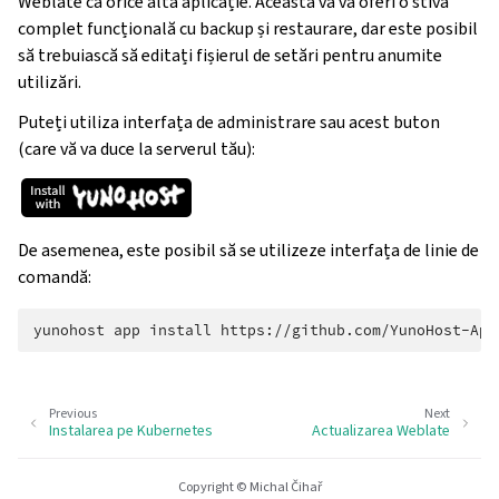
Weblate ca orice altă aplicație. Aceasta vă va oferi o stivă
complet funcțională cu backup și restaurare, dar este posibil
să trebuiască să editați fișierul de setări pentru anumite
utilizări.
Puteți utiliza interfața de administrare sau acest buton
(care vă va duce la serverul tău):
De asemenea, este posibil să se utilizeze interfața de linie de
comandă:
yunohost
app
install
Previous
Next
Instalarea pe Kubernetes
Actualizarea Weblate
Copyright © Michal Čihař