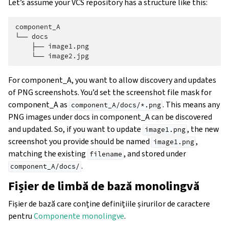
Let’s assume your VCS repository has a structure like this:
component_A

└── docs

    ├── image1.png

For component_A, you want to allow discovery and updates
of PNG screenshots. You’d set the screenshot file mask for
component_A as
. This means any
component_A/docs/*.png
PNG images under docs in component_A can be discovered
and updated. So, if you want to update
, the new
image1.png
screenshot you provide should be named
,
image1.png
matching the existing
, and stored under
filename
.
component_A/docs/
Fișier de limbă de bază monolingvă
Fișier de bază care conține definițiile șirurilor de caractere
pentru
Componente monolingve
.