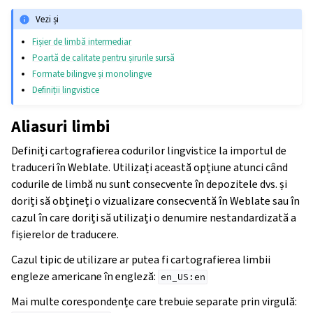
Vezi și
Fișier de limbă intermediar
Poartă de calitate pentru șirurile sursă
Formate bilingve și monolingve
Definiții lingvistice
Aliasuri limbi
Definiți cartografierea codurilor lingvistice la importul de
traduceri în Weblate. Utilizați această opțiune atunci când
codurile de limbă nu sunt consecvente în depozitele dvs. și
doriți să obțineți o vizualizare consecventă în Weblate sau în
cazul în care doriți să utilizați o denumire nestandardizată a
fișierelor de traducere.
Cazul tipic de utilizare ar putea fi cartografierea limbii
engleze americane în engleză:
en_US:en
Mai multe corespondențe care trebuie separate prin virgulă: