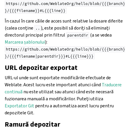
https://github.com/WeblateOrg/hello/blob/{{{branch}
}/{{{filename}}#L{{{line}}
În cazul în care căile de acces sunt relative la dosare diferite
(calea conține
), este posibil să doriți să eliminați
..
directorul principal prin filtrul
(a se vedea
parentdir
Marcarea șablonului
):
https://github.com/WeblateOrg/hello/blob/{{{branch}
}/{{{filename|parentdir}}}#L{{{line}}}
URL depozitar exportat
URL-ul unde sunt exportate modificările efectuate de
Weblate. Acest lucru este important atunci când
Traducere
continuă
nu este utilizat sau atunci când este necesară
fuzionarea manuală a modificărilor. Puteți utiliza
Exportator Git
pentru a automatiza acest lucru pentru
depozitele Git.
Ramură depozitar