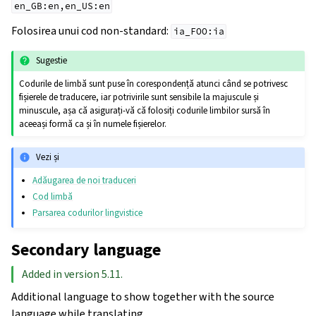
en_GB:en,en_US:en
Folosirea unui cod non-standard:
ia_FOO:ia
Sugestie
Codurile de limbă sunt puse în corespondență atunci când se potrivesc
fișierele de traducere, iar potrivirile sunt sensibile la majuscule și
minuscule, așa că asigurați-vă că folosiți codurile limbilor sursă în
aceeași formă ca și în numele fișierelor.
Vezi și
Adăugarea de noi traduceri
Cod limbă
Parsarea codurilor lingvistice
Secondary language
Added in version 5.11.
Additional language to show together with the source
language while translating.