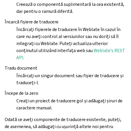
Creează o componentă suplimentară la cea existentă,
dar pentru o ramură diferită.
Încarcă fișiere de traducere
Încărcați fișierele de traducere în Weblate în cazul în
care nu aveți control al versiunilor sau nu doriți să îl
integrați cu Weblate. Puteți actualiza ulterior
conținutul utilizând interfața web sau
Weblate’s REST
API
.
Tradu document
Încărcați un singur document sau fișier de traducere și
traduceți-l.
Începe de la zero
Creați un proiect de traducere gol și adăugați șiruri de
caractere manual.
Odată ce aveți componente de traducere existente, puteți,
de asemenea, să adăugați cu ușurință altele noi pentru