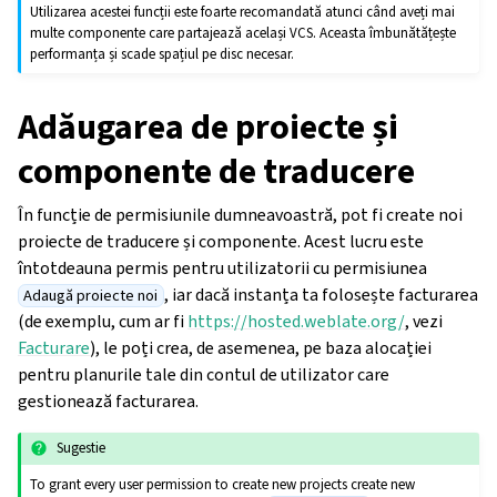
Utilizarea acestei funcții este foarte recomandată atunci când aveți mai
multe componente care partajează același VCS. Aceasta îmbunătățește
performanța și scade spațiul pe disc necesar.
Adăugarea de proiecte și
componente de traducere
În funcție de permisiunile dumneavoastră, pot fi create noi
proiecte de traducere și componente. Acest lucru este
întotdeauna permis pentru utilizatorii cu permisiunea
, iar dacă instanța ta folosește facturarea
Adaugă proiecte noi
(de exemplu, cum ar fi
https://hosted.weblate.org/
, vezi
Facturare
), le poți crea, de asemenea, pe baza alocației
pentru planurile tale din contul de utilizator care
gestionează facturarea.
Sugestie
To grant every user permission to create new projects create new