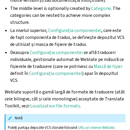
multe versiuni și/sau documentația însoțitoare).
The middle level is optionally created by
Categorie
. The
categories can be nested to achieve more complex
structure.
La nivelul superior,
Configurația componentei
, care este
de fapt componenta de tradus, se definește depozitul VCS
de utilizat și masca de fișiere de tradus.
Deasupra
Configurația componentei
se află traduceri
individuale, gestionate automat de Weblate pe măsură ce
fișierele de traducere (care se potrivesc cu
Mască de fișier
definit în
Configurația componentei
) apar în depozitul
VCS.
Weblate suportă o gamă largă de formate de traducere (atât
cele bilingve, cât și cele monolingve) acceptate de Translate
Toolkit, vezi
Localization file formats
.
Notă
Puteți partaja depozite VCS clonate folosind
URL-uri interne Weblate
.