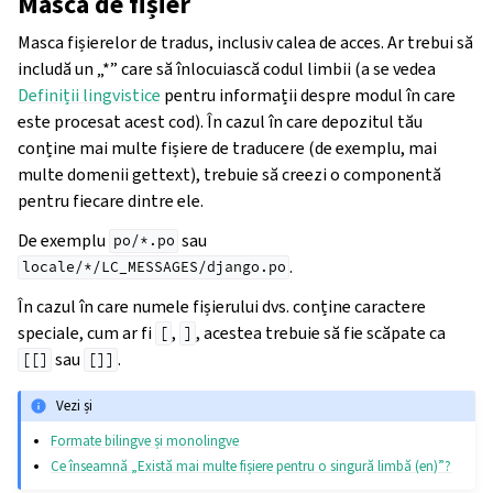
Mască de fișier
Masca fișierelor de tradus, inclusiv calea de acces. Ar trebui să
includă un „*” care să înlocuiască codul limbii (a se vedea
Definiții lingvistice
pentru informații despre modul în care
este procesat acest cod). În cazul în care depozitul tău
conține mai multe fișiere de traducere (de exemplu, mai
multe domenii gettext), trebuie să creezi o componentă
pentru fiecare dintre ele.
De exemplu
sau
po/*.po
.
locale/*/LC_MESSAGES/django.po
În cazul în care numele fișierului dvs. conține caractere
speciale, cum ar fi
,
, acestea trebuie să fie scăpate ca
[
]
sau
.
[[]
[]]
Vezi și
Formate bilingve și monolingve
Ce înseamnă „Există mai multe fișiere pentru o singură limbă (en)”?