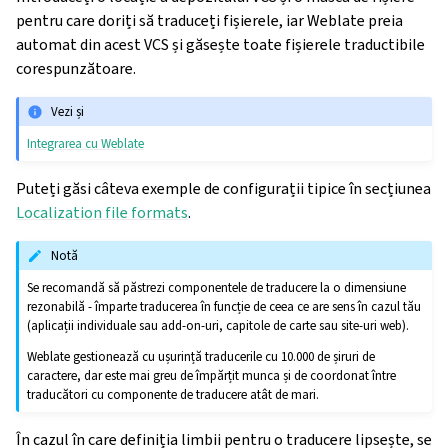
pentru care doriți să traduceți fișierele, iar Weblate preia
automat din acest VCS și găsește toate fișierele traductibile
corespunzătoare.
Vezi și
Integrarea cu Weblate
Puteți găsi câteva exemple de configurații tipice în secțiunea
Localization file formats
.
Notă
Se recomandă să păstrezi componentele de traducere la o dimensiune
rezonabilă - împarte traducerea în funcție de ceea ce are sens în cazul tău
(aplicații individuale sau add-on-uri, capitole de carte sau site-uri web).
Weblate gestionează cu ușurință traducerile cu 10.000 de șiruri de
caractere, dar este mai greu de împărțit munca și de coordonat între
traducători cu componente de traducere atât de mari.
În cazul în care definiția limbii pentru o traducere lipsește, se