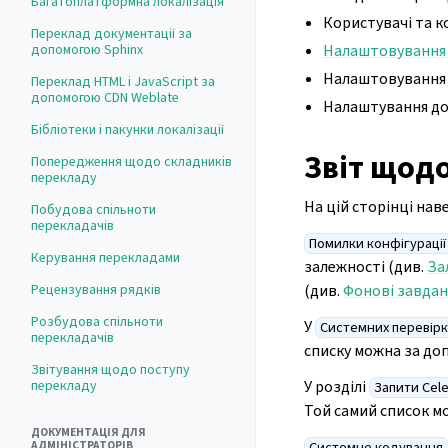
Багатоплатформна локалізація
Користувачі та 
Переклад документації за
допомогою Sphinx
Налаштовування 
Налаштовуванн
Переклад HTML і JavaScript за
допомогою CDN Weblate
Налаштування дод
Бібліотеки і пакунки локалізації
Звіт щод
Попередження щодо складників
перекладу
На цій сторінці нав
Побудова спільноти
перекладачів
Помилки конфігурації
Керування перекладами
залежності (див.
За
Рецензування рядків
(див.
Фонові завдан
Розбудова спільноти
У
Системних перевірк
перекладачів
списку можна за до
Звітування щодо поступу
перекладу
У розділі
Запити Cele
Той самий список м
ДОКУМЕНТАЦІЯ ДЛЯ
АДМІНІСТРАТОРІВ
Системне кодування