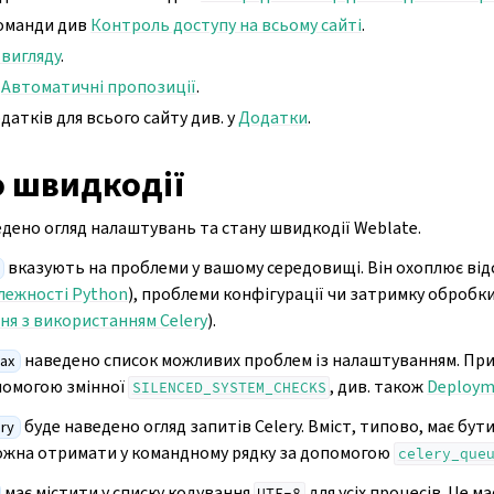
команди див
Контроль доступу на всьому сайті
.
вигляду
.
я
Автоматичні пропозиції
.
атків для всього сайту див. у
Додатки
.
о швидкодії
едено огляд налаштувань та стану швидкодії Weblate.
вказують на проблеми у вашому середовищі. Він охоплює від
лежності Python
), проблеми конфігурації чи затримку оброб
ня з використанням Celery
).
наведено список можливих проблем із налаштуванням. Пр
ах
помогою змінної
, див. також
Deployme
SILENCED_SYSTEM_CHECKS
буде наведено огляд запитів Celery. Вміст, типово, має бут
ry
ожна отримати у командному рядку за допомогою
celery_que
має містити у списку кодування
для усіх процесів. Це 
UTF-8