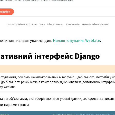
нетипові налаштування, див.
Налаштовування Weblate
.
ративний інтерфейс Django
истуванням, оскільки це низькорівневий інтерфейс. Здебільшого, потреби у й
уп до більшості речей можна комфортно здійснювати за допомогою інтерфей
у Weblate.
ати об’єктами, які зберігаються у базі даних, зокрема записам
ми параметрами: