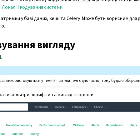
.
Локалі і кодування системи
.
 налаштовування
атримки у базі даних, кеші та Celery. Може бути корисним для 
тю.
ування вигляду
.
сії використовуються у темній і світлій темі одночасно, тому будьте обережн
ати кольори, шрифти та вигляд сторінки.