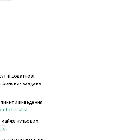
сутні додаткові
ки фонових завдань
ипинити виведення
nt checklist
.
и майже нульовим.
.
ues
має бути налаштовано