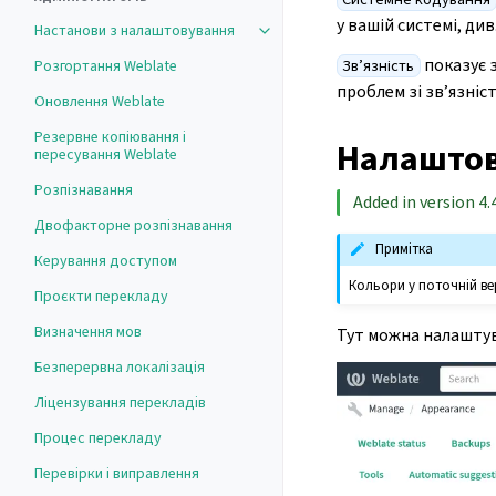
у вашій системі, див
Настанови з налаштовування
Toggle navigation of Настанови з
показує з
Розгортання Weblate
Зв’язність
проблем зі зв’язніс
Оновлення Weblate
Резервне копіювання і
Налаштов
пересування Weblate
Розпізнавання
Added in version 4.4
Двофакторне розпізнавання
Примітка
Керування доступом
Кольори у поточній вер
Проєкти перекладу
Визначення мов
Тут можна налаштув
Безперервна локалізація
Ліцензування перекладів
Процес перекладу
Перевірки і виправлення