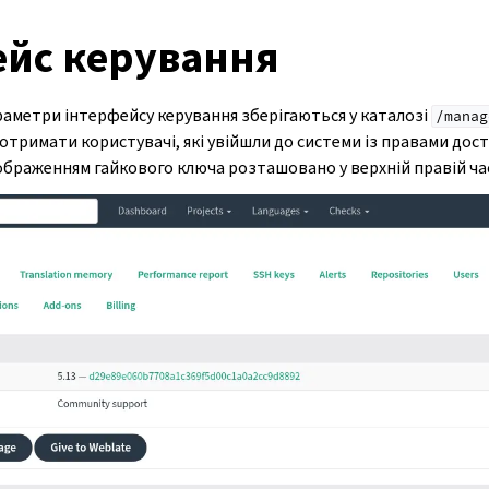
ейс керування
раметри інтерфейсу керування зберігаються у каталозі
/manag
тримати користувачі, які увійшли до системи із правами дост
зображенням гайкового ключа розташовано у верхній правій час