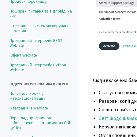
Процеси перекладу
Поширені питання та відповіді на
них
Інтеграція з системою керування
версіями
Програмний інтерфейс REST
Weblate
Клієнт Weblate
Програмний інтерфейс Python
Weblate
Сюди включено базо
ПІДРУЧНИК РОЗРОБНИКА ПРОГРАМ
Статус підтримк
Початкові кроки у
інтернаціоналізації
Резервні копії д
Інтеграція із Weblate
Спільна пам’ять 
Переклад програмного
Звіт щодо швидк
забезпечення за допомогою GNU
Керування ключа
gettext
Огляд сповіщень 