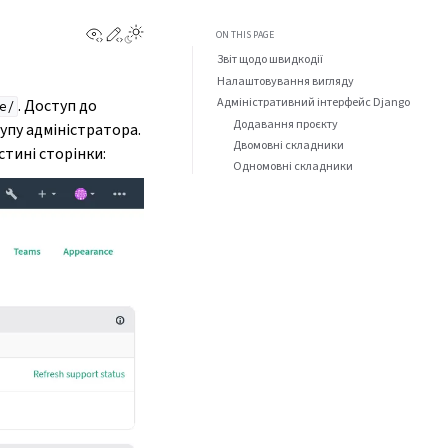
View this page
Edit this page
Toggle Light / Dark / Auto color theme
ON THIS PAGE
Звіт щодо швидкодії
Налаштовування вигляду
Адміністративний інтерфейс Django
. Доступ до
e/
Додавання проєкту
упу адміністратора.
Двомовні складники
тині сторінки:
Одномовні складники