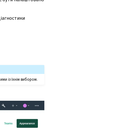
діагностики
ими із їхнім вибором.