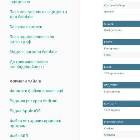
інцидентів
План реагування на інциденти
для Weblate
Безпека паролем
План відновлення після
катастроф
Модель загрози Weblate
Дотримання правил
конфіденційності
ФОРМАТИ ФАЙЛІВ
Формати файлів локалізації
Рядкові ресурси Android
Рядки Apple iOS
Файли метаданих крамниці
програм
Файл ARB