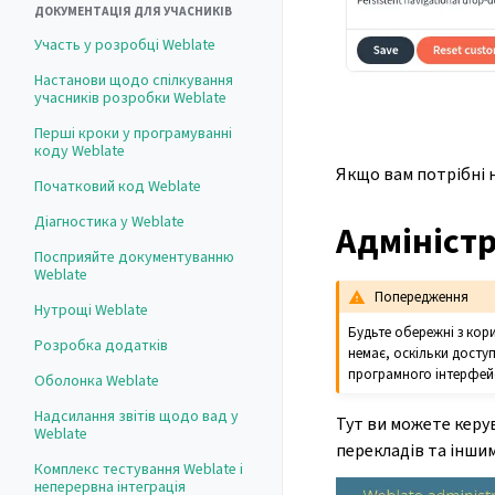
ДОКУМЕНТАЦІЯ ДЛЯ УЧАСНИКІВ
Участь у розробці Weblate
Настанови щодо спілкування
учасників розробки Weblate
Перші кроки у програмуванні
коду Weblate
Якщо вам потрібні 
Початковий код Weblate
Діагностика у Weblate
Адмініст
Посприяйте документуванню
Weblate
Попередження
Нутрощі Weblate
Будьте обережні з кор
Розробка додатків
немає, оскільки дост
програмного інтерфейс
Оболонка Weblate
Надсилання звітів щодо вад у
Тут ви можете керув
Weblate
перекладів та інши
Комплекс тестування Weblate і
неперервна інтеграція