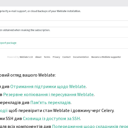
вий огляд вашого Weblate:
и див
Отримання підтримки щодо Weblate
.
ив
Резервне копіювання і пересування Weblate
.
перекладів див
Пам’ять перекладів
.
одії
щоб перевірити стан Weblate і довжину черг Celery.
ми SSH див
Сховища із доступом за SSH
.
для всіх компонентів див
Попередження щодо складників пер