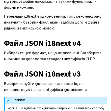
підтримує файли локалізації з такими функціями, як
форми множини.
Переклади i18next є одномовними, тому рекомендуємо
вказувати базовий файл, яким (здебільшого) є файл з
рядками англійською мовою.
Файл JSON i18next v4
Вибирайте цей формат, якщо не впевнені. Він зберігає
множини за допомогою стандартних суфіксів CLDR.
Файл JSON i18next v3
Використовуйте для застарілих проєктів, які
використовують числові суфікси для множини.
Примітка
Версії 2 і 1 є здебільшого сумісними з версією 3, за винятком способу