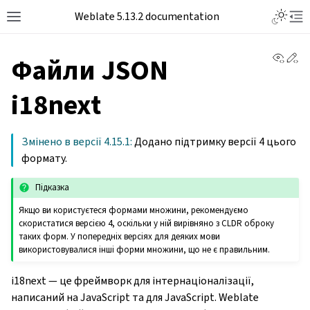
Toggle L
Weblate 5.13.2 documentation
Toggle site navigation sidebar
Tog
View 
Ed
Файли JSON
i18next
Змінено в версії 4.15.1:
Додано підтримку версії 4 цього
формату.
Підказка
Якщо ви користуєтеся формами множини, рекомендуємо
скористатися версією 4, оскільки у ній вирівняно з CLDR оброку
таких форм. У попередніх версіях для деяких мови
використовувалися інші форми множини, що не є правильним.
i18next — це фреймворк для інтернаціоналізації,
написаний на JavaScript та для JavaScript. Weblate