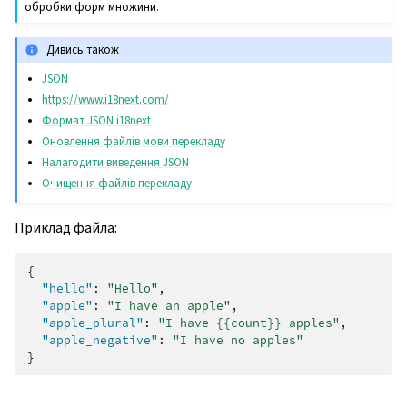
обробки форм множини.
Дивись також
JSON
https://www.i18next.com/
Формат JSON i18next
Оновлення файлів мови перекладу
Налагодити виведення JSON
Очищення файлів перекладу
Приклад файла:
{
"hello"
:
"Hello"
,
"apple"
:
"I have an apple"
,
"apple_plural"
:
"I have {{count}} apples"
,
"apple_negative"
:
"I have no apples"
}