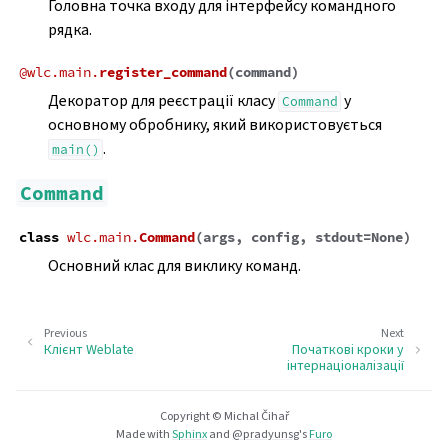
Головна точка входу для інтерфейсу командного
рядка.
@
wlc.main.
register_command
(
command
)
Декоратор для реєстрації класу
у
Command
основному обробнику, який використовується
.
main()
Command
class
wlc.main.
Command
(
args
,
config
,
stdout
=
None
)
Основний клас для виклику команд.
Previous
Next
Клієнт Weblate
Початкові кроки у
інтернаціоналізації
Copyright © Michal Čihař
Made with
Sphinx
and
@pradyunsg
's
Furo