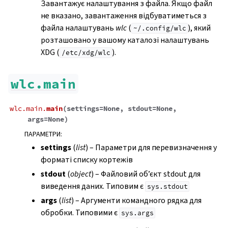
Завантажує налаштування з файла. Якщо файл
не вказано, завантаження відбуватиметься з
файла налаштувань
wlc
(
), який
~/.config/wlc
розташовано у вашому каталозі налаштувань
XDG (
).
/etc/xdg/wlc
wlc.main
wlc.main.
main
(
settings
=
None
,
stdout
=
None
,
args
=
None
)
ПАРАМЕТРИ
:
settings
(
list
) – Параметри для перевизначення у
форматі списку кортежів
stdout
(
object
) – Файловий об’єкт stdout для
виведення даних. Типовим є
sys.stdout
args
(
list
) – Аргументи командного рядка для
обробки. Типовими є
sys.args