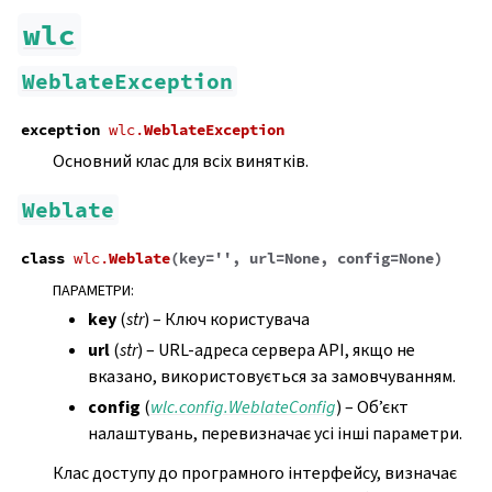
wlc
WeblateException
exception
wlc.
WeblateException
Основний клас для всіх винятків.
Weblate
class
wlc.
Weblate
(
key
=
''
,
url
=
None
,
config
=
None
)
ПАРАМЕТРИ
:
key
(
str
) – Ключ користувача
url
(
str
) – URL-адреса сервера API, якщо не
вказано, використовується за замовчуванням.
config
(
wlc.config.WeblateConfig
) – Об’єкт
налаштувань, перевизначає усі інші параметри.
Клас доступу до програмного інтерфейсу, визначає