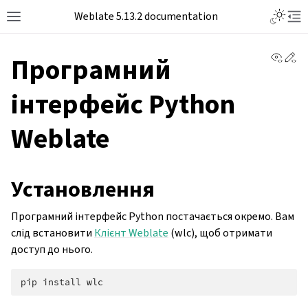
Toggle L
Weblate 5.13.2 documentation
Toggle site navigation sidebar
Tog
View 
Ed
Програмний
інтерфейс Python
Weblate
Установлення
Програмний інтерфейс Python постачається окремо. Вам
слід встановити
Клієнт Weblate
(wlc), щоб отримати
доступ до нього.
pip
install