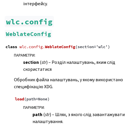
інтерфейсу.
ggle navigation of Настанови з налаштовування
wlc.config
WeblateConfig
class
wlc.config.
WeblateConfig
(
section
=
'wlc'
)
ПАРАМЕТРИ
:
section
(
str
) – Розділ налаштувань, яким слід
скористатися
Обробник файла налаштувань, у якому використано
специфікацію XDG.
load
(
path
=
None
)
ПАРАМЕТРИ
:
path
(
str
) – Шлях, з якого слід завантажувати
налаштування.