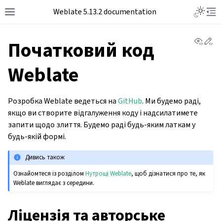
Toggle L
Weblate 5.13.2 documentation
Toggle site navigation sidebar
Tog
View 
Ed
Початковий код
Weblate
Розробка Weblate ведеться на
GitHub
. Ми будемо раді,
якщо ви створите відгалуження коду і надсилатимете
запити щодо злиття. Будемо раді будь-яким латкам у
будь-якій формі.
Дивись також
Ознайомтеся із розділом
Нутрощі Weblate
, щоб дізнатися про те, як
Weblate виглядає з середини.
Ліцензія та авторське