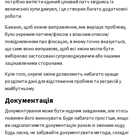
потрібно витягти єдиний цікавий патч звідкись із
величезної купи джерел, і це створює багато додаткової
роботи.
Бажано, щоб кожне виправлення, яке вирішує проблему,
було окремим патчем/фіксом з власним описом/
повідомленням про фіксацію, в якому точно вказується,
що саме воно виправляє, щоб всі зміни могли бути
вибірково застосовані супроводжувачем або іншими
зацікавленими сторонами.
Крім того, окремі зміни дозволяють набагато краще
розділити дані для відстеження проблем та регресій у
майбутньому.
Документація
Документування може бути нудним завданням, але хтось
повинен його виконувати. Буде набагато простіше, якщо
ви надсилатимете документацію разом зі змінами коду.
Будь ласка, не забувайте документувати методи, складні