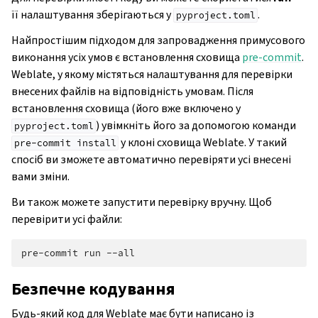
її налаштування зберігаються у
.
pyproject.toml
Найпростішим підходом для запровадження примусового
виконання усіх умов є встановлення сховища
pre-commit
.
Weblate, у якому містяться налаштування для перевірки
внесених файлів на відповідність умовам. Після
встановлення сховища (його вже включено у
) увімкніть його за допомогою команди
pyproject.toml
у клоні сховища Weblate. У такий
pre-commit
install
спосіб ви зможете автоматично перевіряти усі внесені
вами зміни.
Ви також можете запустити перевірку вручну. Щоб
перевірити усі файли:
pre-commit
run
Безпечне кодування
Будь-який код для Weblate має бути написано із