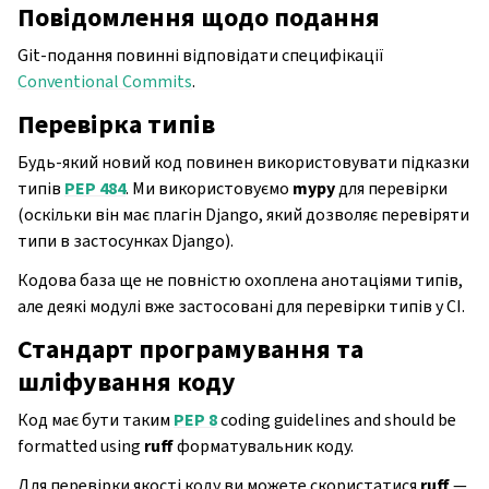
Повідомлення щодо подання
Git-подання повинні відповідати специфікації
Conventional Commits
.
Перевірка типів
Будь-який новий код повинен використовувати підказки
типів
PEP 484
. Ми використовуємо
mypy
для перевірки
(оскільки він має плагін Django, який дозволяє перевіряти
типи в застосунках Django).
Кодова база ще не повністю охоплена анотаціями типів,
але деякі модулі вже застосовані для перевірки типів у CI.
Стандарт програмування та
шліфування коду
Код має бути таким
PEP 8
coding guidelines and should be
formatted using
ruff
форматувальник коду.
Для перевірки якості коду ви можете скористатися
ruff
—