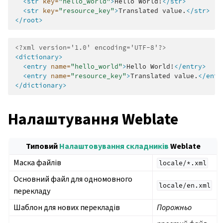
<str
key=
"hello_world"
>
Hello
World!
</str>
<str
key=
"resource_key"
>
Translated
value.
</str>
</root>
<?xml version='1.0' encoding='UTF-8'?>
<dictionary>
<entry
name=
"hello_world"
>
Hello
World!
</entry>
<entry
name=
"resource_key"
>
Translated
value.
</entr
</dictionary>
Налаштування Weblate
Типовий
Налаштовування складників
Weblate
Маска файлів
locale/*.xml
Основний файл для одномовного
locale/en.xml
перекладу
Шаблон для нових перекладів
Порожньо