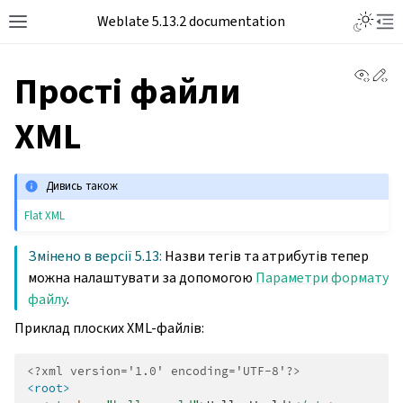
Toggle L
Weblate 5.13.2 documentation
Toggle site navigation sidebar
Tog
View 
Ed
Прості файли
XML
Дивись також
Flat XML
Змінено в версії 5.13:
Назви тегів та атрибутів тепер
можна налаштувати за допомогою
Параметри формату
файлу
.
Приклад плоских XML-файлів:
<?xml version='1.0' encoding='UTF-8'?>
<root>