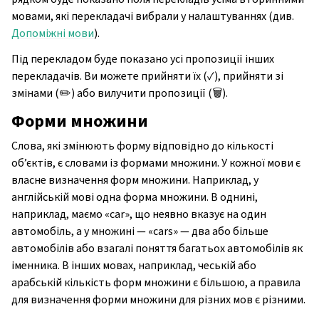
мовами, які перекладачі вибрали у налаштуваннях (див.
Допоміжні мови
).
Під перекладом буде показано усі пропозиції інших
перекладачів. Ви можете прийняти їх (✓), прийняти зі
змінами (✏️) або вилучити пропозиції (🗑).
Форми множини
Слова, які змінюють форму відповідно до кількості
об’єктів, є словами із формами множини. У кожної мови є
власне визначення форм множини. Наприклад, у
англійській мові одна форма множини. В однині,
наприклад, маємо «car», що неявно вказує на один
автомобіль, а у множині — «cars» — два або більше
автомобілів або взагалі поняття багатьох автомобілів як
іменника. В інших мовах, наприклад, чеській або
арабській кількість форм множини є більшою, а правила
для визначення форми множини для різних мов є різними.