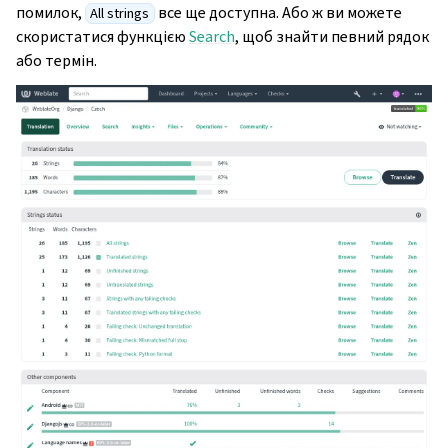
помилок,
все ще доступна. Або ж ви можете
All strings
скористатися функцією
Search
, щоб знайти певний рядок
ggle navigation of Настанови з налаштовування
або термін.