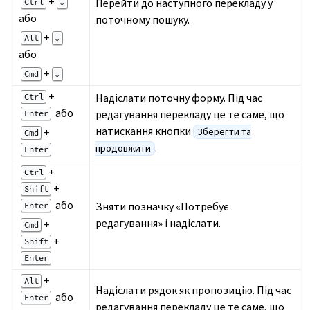
+
Перейти до наступного перекладу у
Ctrl
↓
або
поточному пошуку.
+
Alt
↓
або
+
Cmd
↓
+
Надіслати поточну форму. Під час
Ctrl
або
редагування перекладу це те саме, що
Enter
натискання кнопки
+
Зберегти та
Cmd
.
продовжити
Enter
+
Ctrl
+
Shift
або
Зняти позначку «Потребує
Enter
редагування» і надіслати.
+
Cmd
+
Shift
Enter
+
Alt
Надіслати рядок як пропозицію. Під час
або
Enter
редагування перекладу це те саме, що