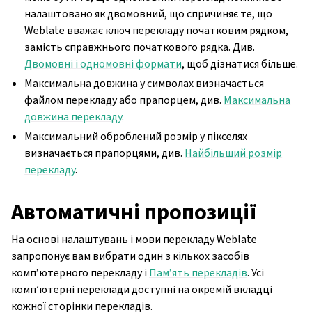
налаштовано як двомовний, що спричиняє те, що
Weblate вважає ключ перекладу початковим рядком,
замість справжнього початкового рядка. Див.
Двомовні і одномовні формати
, щоб дізнатися більше.
Максимальна довжина у символах визначається
файлом перекладу або прапорцем, див.
Максимальна
довжина перекладу
.
Максимальний оброблений розмір у пікселях
визначається прапорцями, див.
Найбільший розмір
перекладу
.
Автоматичні пропозиції
На основі налаштувань і мови перекладу Weblate
запропонує вам вибрати один з кількох засобів
комп’ютерного перекладу і
Пам’ять перекладів
. Усі
комп’ютерні переклади доступні на окремій вкладці
кожної сторінки перекладів.