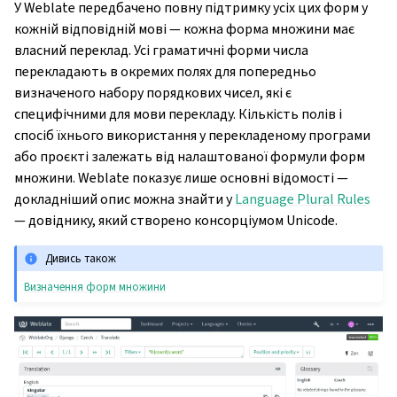
У Weblate передбачено повну підтримку усіх цих форм у
кожній відповідній мові — кожна форма множини має
власний переклад. Усі граматичні форми числа
перекладають в окремих полях для попередньо
визначеного набору порядкових чисел, які є
специфічними для мови перекладу. Кількість полів і
спосіб їхнього використання у перекладеному програми
або проєкті залежать від налаштованої формули форм
множини. Weblate показує лише основні відомості —
докладніший опис можна знайти у
Language Plural Rules
— довіднику, який створено консорціумом Unicode.
Дивись також
Визначення форм множини