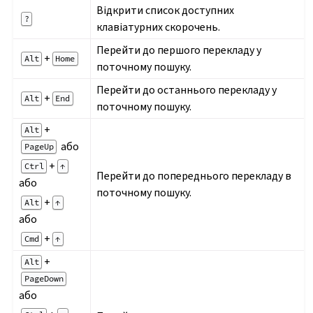
Відкрити список доступних
?
клавіатурних скорочень.
Перейти до першого перекладу у
+
Alt
Home
поточному пошуку.
Перейти до останнього перекладу у
+
Alt
End
поточному пошуку.
+
Alt
або
PageUp
+
Ctrl
↑
Перейти до попереднього перекладу в
або
поточному пошуку.
+
Alt
↑
або
+
Cmd
↑
+
Alt
PageDown
або