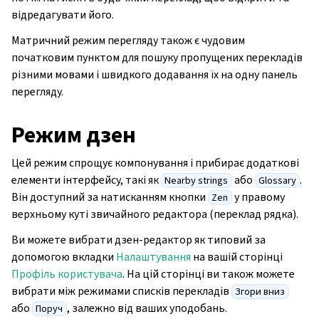
відредагувати його.
Матричний режим перегляду також є чудовим
початковим пунктом для пошуку пропущених перекладів
різними мовами і швидкого додавання їх на одну панель
перегляду.
Режим дзен
Цей режим спрощує компонування і прибирає додаткові
елементи інтерфейсу, такі як
або
.
Nearby strings
Glossary
Він доступний за натисканням кнопки
у правому
Zen
верхньому куті звичайного редактора (переклад рядка).
Ви можете вибрати дзен-редактор як типовий за
допомогою вкладки
Налаштування
на вашій сторінці
Профіль користувача
. На цій сторінці ви також можете
вибрати між режимами списків перекладів
Згори вниз
або
, залежно від ваших уподобань.
Поруч