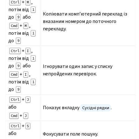
+
,
Ctrl
M
потім від
1
Копіювати комп’ютерний переклад із
до
або
9
вказаним номером до поточного
+
,
Cmd
M
перекладу.
потім від
1
до
9
+
,
Ctrl
I
потім від
1
до
або
Ігнорувати один запис у списку
9
непройдених перевірок.
+
,
Cmd
I
потім від
1
до
9
+
Ctrl
J
або
Показує вкладку
.
Сусідні рядки
+
Cmd
J
+
Ctrl
S
або
Фокусувати поле пошуку.