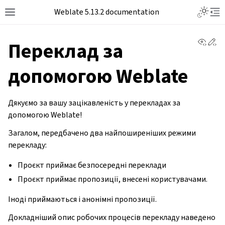
Toggle L
Weblate 5.13.2 documentation
Toggle site navigation sidebar
Tog
View 
Ed
Переклад за
допомогою Weblate
Дякуємо за вашу зацікавленість у перекладах за
допомогою Weblate!
Загалом, передбачено два найпоширеніших режими
перекладу:
Проєкт приймає безпосередні переклади
Проєкт приймає пропозиції, внесені користувачами.
Іноді приймаються і анонімні пропозиції.
Докладніший опис робочих процесів перекладу наведено