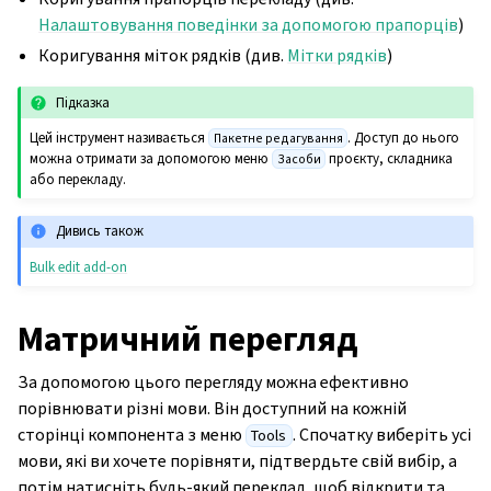
Налаштовування поведінки за допомогою прапорців
)
Коригування міток рядків (див.
Мітки рядків
)
Підказка
Цей інструмент називається
. Доступ до нього
Пакетне редагування
можна отримати за допомогою меню
проєкту, складника
Засоби
або перекладу.
Дивись також
Bulk edit add-on
Матричний перегляд
За допомогою цього перегляду можна ефективно
порівнювати різні мови. Він доступний на кожній
сторінці компонента з меню
. Спочатку виберіть усі
Tools
мови, які ви хочете порівняти, підтвердьте свій вибір, а
потім натисніть будь-який переклад, щоб відкрити та