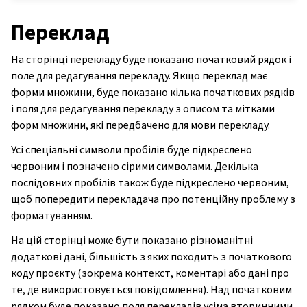
Переклад
На сторінці перекладу буде показано початковий рядок і
поле для редагування перекладу. Якщо переклад має
форми множини, буде показано кілька початкових рядків
і поля для редагування перекладу з описом та мітками
форм множини, які передбачено для мови перекладу.
Усі спеціальні символи пробілів буде підкреслено
червоним і позначено сірими символами. Декілька
послідовних пробілів також буде підкреслено червоним,
щоб попередити перекладача про потенційну проблему з
форматуванням.
На цій сторінці може бути показано різноманітні
додаткові дані, більшість з яких походить з початкового
коду проєкту (зокрема контекст, коментарі або дані про
те, де використовується повідомлення). Над початковим
рядком буде показано поля перекладів усіма вторинними