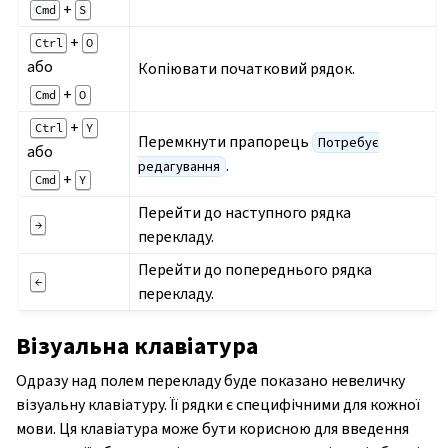
+
Cmd
S
+
Ctrl
O
або
Копіювати початковий рядок.
+
Cmd
O
+
Ctrl
Y
Перемкнути прапорець
Потребує
або
.
редагування
+
Cmd
Y
Перейти до наступного рядка
→
перекладу.
Перейти до попереднього рядка
←
перекладу.
Візуальна клавіатура
Одразу над полем перекладу буде показано невеличку
візуальну клавіатуру. Її рядки є специфічними для кожної
мови. Ця клавіатура може бути корисною для введення