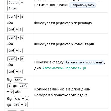
+
Option
натискання кнопки
.
Запропонувати
Enter
+
Ctrl
E
або
Фокусувати редактор перекладу.
+
Cmd
E
+
Ctrl
U
або
Фокусувати редактор коментарів.
+
Cmd
U
+
Ctrl
M
Показує вкладку
,
Автоматичні пропозиції
або
див.
Автоматичні пропозиції
.
+
Cmd
M
Від
+
Ctrl
до
1
Ctrl
Копіює замінник із відповідним
+
або
9
номером з початкового рядка.
Від
+
Cmd
1
до
+
Cmd
9