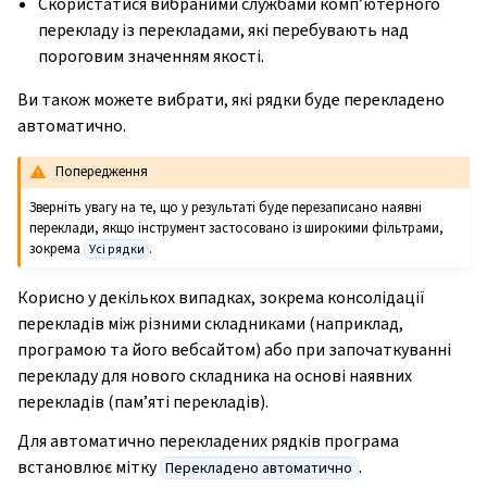
Скористатися вибраними службами комп’ютерного
перекладу із перекладами, які перебувають над
пороговим значенням якості.
Ви також можете вибрати, які рядки буде перекладено
автоматично.
Попередження
Зверніть увагу на те, що у результаті буде перезаписано наявні
переклади, якщо інструмент застосовано із широкими фільтрами,
зокрема
.
Усі рядки
Корисно у декількох випадках, зокрема консолідації
перекладів між різними складниками (наприклад,
програмою та його вебсайтом) або при започаткуванні
перекладу для нового складника на основі наявних
перекладів (пам’яті перекладів).
Для автоматично перекладених рядків програма
встановлює мітку
.
Перекладено автоматично