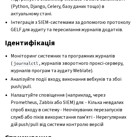
(Python, Django, Celery, базу даних тощо) в
ggle navigation of Настанови з налаштовування
актуальному стані.
Інтеграція з SIEM-системами за допомогою протоколу
GELF для аудиту та пересилання журналів додатків.
Ідентифікація
Моніторинг системних та програмних журналів
(
, журналів зворотного проксі-серверу,
journalctl
журналів програм та аудиту Weblate).
Аналізуйте події входу, виконання вебхуків та збої
push/pull.
Налаштуйте сповіщення (наприклад, через
Prometheus, Zabbix або SIEM) для: - Кілька невдалих
спроб входу в систему - Неочікуваних перезапусків
служб або піків використання пам’яті - Нерегулярних
дій push/pull від системи контролю версій