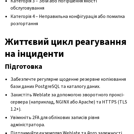
Категорія 3 – Збій або погіршення якості
обслуговування
Категорія 4 – Неправильна конфігурація або помилка
розгортання
Життєвий цикл реагування
на інциденти
Підготовка
Забезпечте регулярне щоденне резервне копіювання
бази даних PostgreSQL та каталогу даних.
Захистіть Weblate за допомогою зворотного проксі-
сервера (наприклад, NGINX або Apache) та HTTPS (TLS
1.2+).
Увімкніть 2FA для облікових записів рівня
адміністратора.
Підтримуйте екземпляр Weblate та його залежності