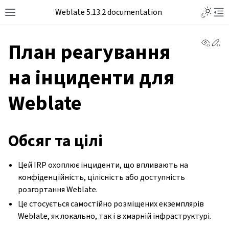
Toggle L
Weblate 5.13.2 documentation
Toggle site navigation sidebar
Tog
View 
Ed
План реагування
на інциденти для
Weblate
Обсяг та цілі
Цей IRP охоплює інциденти, що впливають на
конфіденційність, цілісність або доступність
розгортання Weblate.
Це стосується самостійно розміщених екземплярів
Weblate, як локально, так і в хмарній інфраструктурі.