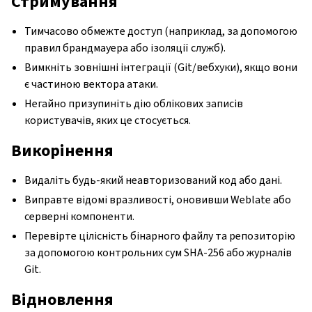
Стримування
Тимчасово обмежте доступ (наприклад, за допомогою
правил брандмауера або ізоляції служб).
Вимкніть зовнішні інтеграції (Git/вебхуки), якщо вони
є частиною вектора атаки.
Негайно призупиніть дію облікових записів
користувачів, яких це стосується.
Викорінення
Видаліть будь-який неавторизований код або дані.
Виправте відомі вразливості, оновивши Weblate або
серверні компоненти.
Перевірте цілісність бінарного файлу та репозиторію
за допомогою контрольних сум SHA-256 або журналів
Git.
Відновлення