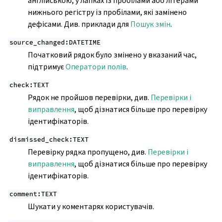
англійською, у лапках із пробілами або літерами
нижнього регістру із пробілами, які замінено
дефісами. Див. приклади для
Пошук змін
.
source_changed:DATETIME
Початковий рядок було змінено у вказаний час,
підтримує
Оператори полів
.
check:TEXT
Рядок не пройшов перевірки, див.
Перевірки і
виправлення
, щоб дізнатися більше про перевірку
ідентифікаторів.
dismissed_check:TEXT
Перевірку рядка пропущено, див.
Перевірки і
виправлення
, щоб дізнатися більше про перевірку
ідентифікаторів.
comment:TEXT
Шукати у коментарях користувачів.