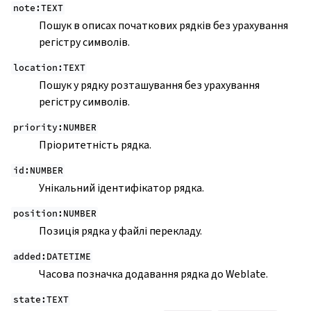
note:TEXT
ggle navigation of Настанови з налаштовування
Пошук в описах початкових рядків без урахування
регістру символів.
location:TEXT
Пошук у рядку розташування без урахування
регістру символів.
priority:NUMBER
Пріоритетність рядка.
id:NUMBER
Унікальний ідентифікатор рядка.
position:NUMBER
Позиція рядка у файлі перекладу.
added:DATETIME
Часова позначка додавання рядка до Weblate.
state:TEXT