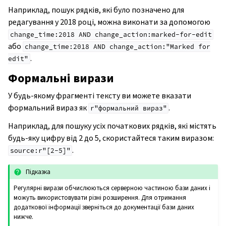
Наприклад, пошук рядків, які було позначено для
редагування у 2018 році, можна виконати за допомогою
change_time:2018
AND
change_action:marked-for-edit
або
change_time:2018
AND
change_action:"Marked
for
.
edit"
Формальні вирази
У будь-якому фрагменті тексту ви можете вказати
формальний вираз як
.
r"формальний
вираз"
Наприклад, для пошуку усіх початкових рядків, які містять
будь-яку цифру від 2 до 5, скористайтеся таким виразом:
.
source:r"[2-5]"
Підказка
Регулярні вирази обчислюються серверною частиною бази даних і
можуть використовувати різні розширення. Для отримання
додаткової інформації зверніться до документації бази даних
нижче.