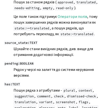
Пошук за станом рядків (
,
,
approved
translated
,
,
).
needs-editing
empty
read-only
Це поле також підтримує
Оператори полів
, тому
пошук завершених рядків можна виконувати як
, а пошук рядків, що
state:>=translated
потребують перекладу, як
.
state:<translated
source_state:TEXT
Шукайте стани вихідних рядків, див. вище для
отримання додаткової інформації.
pending:BOOLEAN
Рядок у черзі на залиття до системи керування
версіями.
has:TEXT
Пошук рядка з атрибутами -
,
,
plural
context
,
,
,
,
suggestion
comment
check
dismissed-check
,
,
,
,
translation
variant
screenshot
flags
,
,
,
,
.
explanation
glossary
note
label
location