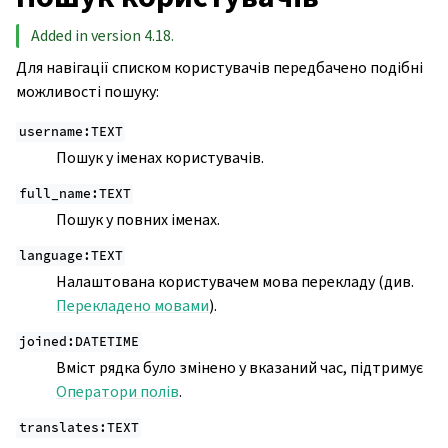
Added in version 4.18.
Для навігації списком користувачів передбачено подібні
можливості пошуку:
username:TEXT
Пошук у іменах користувачів.
full_name:TEXT
Пошук у повних іменах.
language:TEXT
Налаштована користувачем мова перекладу (див.
Перекладено мовами
).
joined:DATETIME
Вміст рядка було змінено у вказаний час, підтримує
Оператори полів
.
translates:TEXT