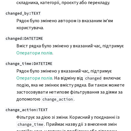
складника, категорії, проєкту або перекладу.
changed_by:TEXT
Рядок було змінено автором із вказаним ім’ям
користувача.
changed:DATETIME
Вміст рядка було змінено у вказаний час, підтримує
Оператори полів
.
change_time:DATETIME
Рядок було змінено у вказаний час, підтримує
Оператори полів
. На відміну від
включає
changed
подію, яка не змінює вмісту рядка. Ви також можете
застосовувати нетипове фільтрування за діями за
допомогою
.
change_action
change_action:TEXT
Фільтрує за дією зі зміни. Корисний у поєднанні із
. Приймає назву дії з внесення змін
change_time