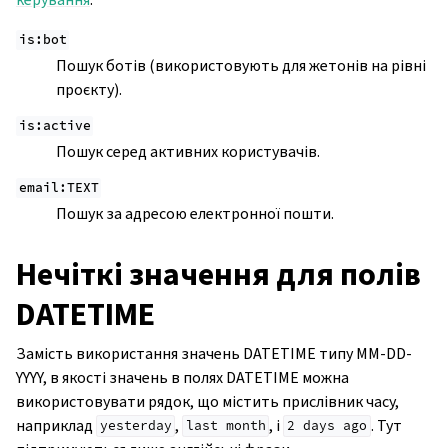
is:bot
Пошук ботів (використовують для жетонів на рівні
проєкту).
is:active
Пошук серед активних користувачів.
email:TEXT
Пошук за адресою електронної пошти.
Нечіткі значення для полів
DATETIME
Замість використання значень DATETIME типу MM-DD-
YYYY, в якості значень в полях DATETIME можна
використовувати рядок, що містить прислівник часу,
наприклад
,
, і
. Тут
yesterday
last
month
2
days
ago