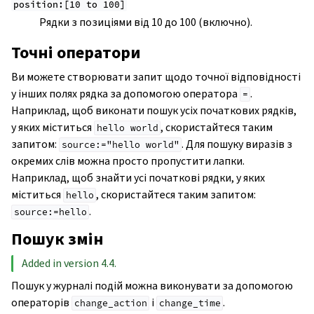
position:[10
to
100]
Рядки з позиціями від 10 до 100 (включно).
Точні оператори
Ви можете створювати запит щодо точної відповідності
у інших полях рядка за допомогою оператора
.
=
Наприклад, щоб виконати пошук усіх початкових рядків,
у яких міститься
, скористайтеся таким
hello
world
запитом:
. Для пошуку виразів з
source:="hello
world"
окремих слів можна просто пропустити лапки.
Наприклад, щоб знайти усі початкові рядки, у яких
міститься
, скористайтеся таким запитом:
hello
.
source:=hello
Пошук змін
Added in version 4.4.
Пошук у журналі подій можна виконувати за допомогою
операторів
і
.
change_action
change_time