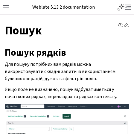
Toggle L
Weblate 5.13.2 documentation
Toggle site navigation sidebar
Tog
View 
Ed
Пошук
Пошук рядків
Для пошуку потрібних вам рядків можна
використовувати складні запити із використанням
булевих операцій, дужок та фільтрів полів.
Якщо поле не визначено, пошук відбуватиметься у
початкових рядках, перекладах та рядках контексту.