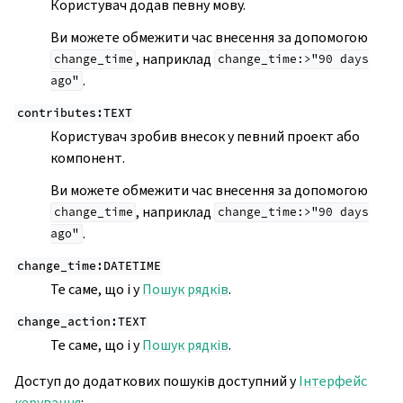
Користувач додав певну мову.
Ви можете обмежити час внесення за допомогою
, наприклад
change_time
change_time:>"90
days
.
ago"
contributes:TEXT
Користувач зробив внесок у певний проект або
компонент.
Ви можете обмежити час внесення за допомогою
, наприклад
change_time
change_time:>"90
days
.
ago"
change_time:DATETIME
Те саме, що і у
Пошук рядків
.
change_action:TEXT
Те саме, що і у
Пошук рядків
.
Доступ до додаткових пошуків доступний у
Інтерфейс
керування
: