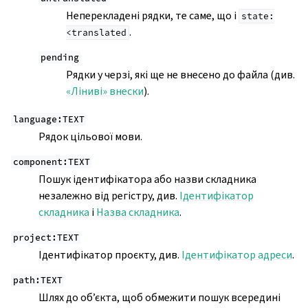
Неперекладені рядки, те саме, що і
state:
.
<translated
pending
Рядки у черзі, які ще не внесено до файла (див.
«Ліниві» внески
).
language:TEXT
Рядок цільової мови.
component:TEXT
Пошук ідентифікатора або назви складника
незалежно від регістру, див.
Ідентифікатор
складника
і
Назва складника
.
project:TEXT
Ідентифікатор проєкту, див.
Ідентифікатор адреси
.
path:TEXT
Шлях до об’єкта, щоб обмежити пошук всередині