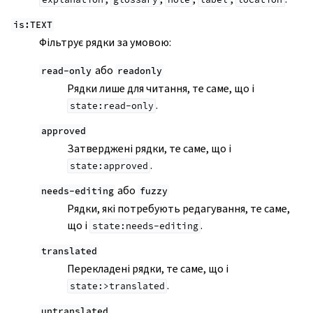
is:TEXT
Фільтрує рядки за умовою:
або
read-only
readonly
Рядки лише для читання, те саме, що і
.
state:read-only
approved
Затверджені рядки, те саме, що і
.
state:approved
або
needs-editing
fuzzy
Рядки, які потребують редагування, те саме,
що і
.
state:needs-editing
translated
Перекладені рядки, те саме, що і
.
state:>translated
untranslated