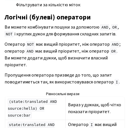
Фільтрувати за кількістю міток
Логічні (булеві) оператори
Ви можете комбінувати пошуки за допомогою
,
,
AND
OR
і круглих дужок для формування складних запитів.
NOT
Оператор
має вищий пріоритет, ніж оператор
;
NOT
AND
оператор
має вищий пріоритет, ніж оператор
.
AND
OR
Ви можете додати дужки, щоб визначити власний
пріоритет.
Пропущення оператора призведе до того, що запит
поводитиметься так, як використовувався оператор
.
І
Рівносильні вирази
(state:translated
AND
Вираз у дужках, щоб чітко
source:hello)
OR
показати пріоритет.
source:bar
Оператор
має вищий
state:translated
AND
І