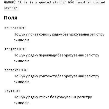
лапки):
або
"this
is
a
quoted
string"
'another
quoted
.
string'
Поля
source:TEXT
Пошук у початковому рядку без урахування регістру
символів.
target:TEXT
Пошук у рядку перекладу без урахування регістру
символів.
context:TEXT
Пошук у рядку контексту без урахування регістру
символів.
key:TEXT
Пошук у рядку ключа без урахування регістру
символів.