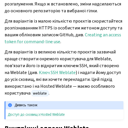
розгалуження. Якщо ж встановлено, зміни надсилаються
до основного репозиторію та вибраної гілки.
Для варіантів із малою кількістю проєктів скористайтеся
розпізнаванням HTTPS із особистим жетоном доступу та
вашим обліковим записом GitHub, див.
Creating an access
token for command-line use
.
Для варіантів із великою кількістю проєктів зазвичай
краще створити окремого користувача для Weblate,
пов’язати його із відкритим ключем SSH, який створено
на Weblate (див.
Ключ SSH Weblate
) і надати йому доступ
до усіх сховищ, які ви хочете перекладати. Цей підхід
використано і на Hosted Weblate — маємо особливого
користувача
.
weblate
Дивись також
Доступ до сховищ з Hosted Weblate