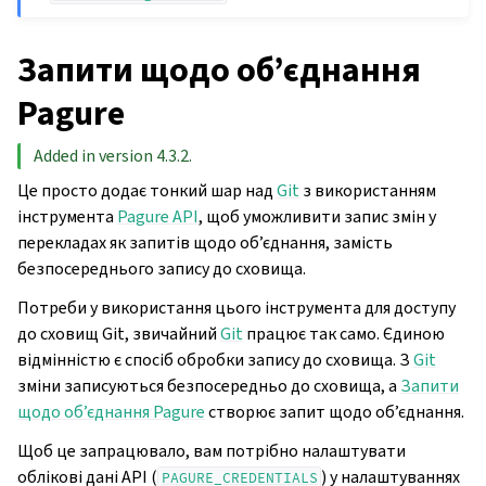
Запити щодо об’єднання
Pagure
Added in version 4.3.2.
Це просто додає тонкий шар над
Git
з використанням
інструмента
Pagure API
, щоб уможливити запис змін у
перекладах як запитів щодо об’єднання, замість
безпосереднього запису до сховища.
Потреби у використання цього інструмента для доступу
до сховищ Git, звичайний
Git
працює так само. Єдиною
відмінністю є спосіб обробки запису до сховища. З
Git
зміни записуються безпосередньо до сховища, а
Запити
щодо об’єднання Pagure
створює запит щодо об’єднання.
Щоб це запрацювало, вам потрібно налаштувати
облікові дані API (
) у налаштуваннях
PAGURE_CREDENTIALS