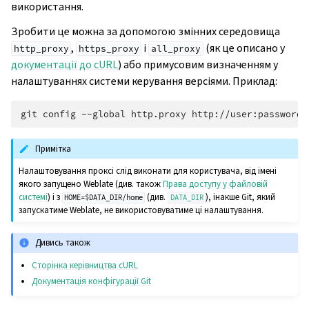
використання.
Зробити це можна за допомогою змінних середовища
,
і
(як це описано у
http_proxy
https_proxy
all_proxy
документації до cURL
) або примусовим визначенням у
налаштуваннях системи керування версіями. Приклад:
git
config
--global
http.proxy
Примітка
Налаштовування проксі слід виконати для користувача, від імені
якого запущено Weblate (див. також
Права доступу у файловій
системі
) і з
(див.
), інакше Git, який
HOME=$DATA_DIR/home
DATA_DIR
запускатиме Weblate, не використовуватиме ці налаштування.
Дивись також
Сторінка керівництва cURL
Документація конфігурації Git