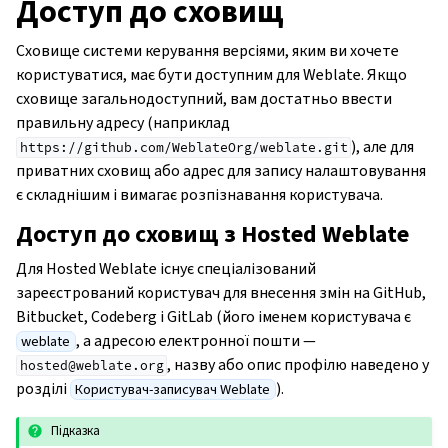
Доступ до сховищ
Сховище системи керування версіями, яким ви хочете
користуватися, має бути доступним для Weblate. Якщо
сховище загальнодоступний, вам достатньо ввести
правильну адресу (наприклад
), але для
https://github.com/WeblateOrg/weblate.git
приватних сховищ або адрес для запису налаштовування
є складнішим і вимагає розпізнавання користувача.
Доступ до сховищ з Hosted Weblate
Для Hosted Weblate існує спеціалізований
зареєстрований користувач для внесення змін на GitHub,
Bitbucket, Codeberg і GitLab (його іменем користувача є
, а адресою електронної пошти —
weblate
, назву або опис профілю наведено у
hosted@weblate.org
розділі
).
Користувач-записувач Weblate
Підказка