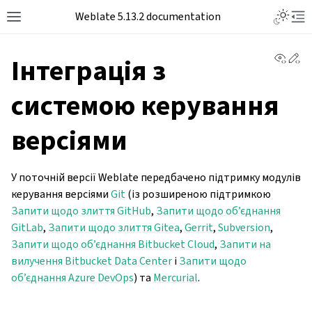
Toggle L
Weblate 5.13.2 documentation
Toggle site navigation sidebar
Tog
View 
Ed
Інтеграція з
системою керування
версіями
У поточній версії Weblate передбачено підтримку модулів
керування версіями
Git
(із розширеною підтримкою
Запити щодо злиття GitHub
,
Запити щодо об’єднання
GitLab
,
Запити щодо злиття Gitea
,
Gerrit
,
Subversion
,
Запити щодо об’єднання Bitbucket Cloud
,
Запити на
вилучення Bitbucket Data Center
і
Запити щодо
об’єднання Azure DevOps
) та
Mercurial
.