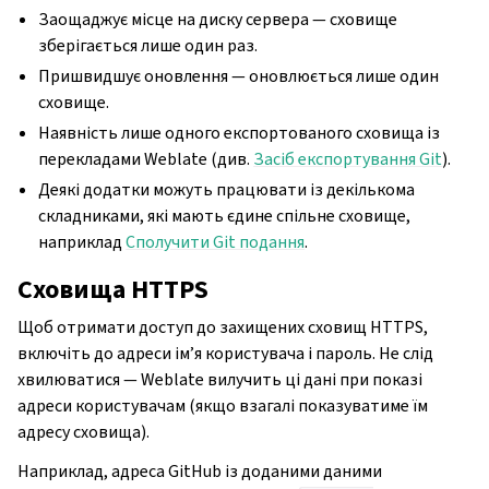
Заощаджує місце на диску сервера — сховище
зберігається лише один раз.
Пришвидшує оновлення — оновлюється лише один
сховище.
Наявність лише одного експортованого сховища із
перекладами Weblate (див.
Засіб експортування Git
).
Деякі додатки можуть працювати із декількома
складниками, які мають єдине спільне сховище,
наприклад
Сполучити Git подання
.
Сховища HTTPS
Щоб отримати доступ до захищених сховищ HTTPS,
включіть до адреси ім’я користувача і пароль. Не слід
хвилюватися — Weblate вилучить ці дані при показі
адреси користувачам (якщо взагалі показуватиме їм
адресу сховища).
Наприклад, адреса GitHub із доданими даними