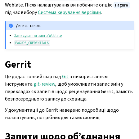
Weblate. Після налаштування ви побачите опцію
Pagure
під час вибору
Система керування версіями
.
Дивись також
Записування змін з Weblate
PAGURE_CREDENTIALS
Gerrit
Це додає тонкий шар над
Git
з використанням
інструмента
git-review
, щоб уможливити запис змін у
перекладах як запитів щодо рецензування Gerrit, замість
безпосереднього запису до сховища.
У документації до Gerrit наведено подробиці щодо
налаштувань, потрібних для таких сховищ.
Запити щодо об’єднання