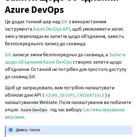
Azure DevOps
Це додає тонкий шар над
Git
з використанням
інструмента
Azure DevOps API
, щоб уможливити запис
змін у перекладах як запитів щодо об’єднання, замість
безпосереднього запису до сховища.
Git
записує зміни безпосередньо до сховища, а
Запити
щодо об’єднання Azure DevOps
створює запити щодо
об’єднання. Останній не потрібен для простого доступу
до сховищ Git.
Щоб це запрацювало, вам потрібно налаштувати
облікові дані API (
) у
AZURE_DEVOPS_CREDENTIALS
налаштуваннях Weblate. Після налаштування ви побачите
опцію
під час вибору
Система керування
Azure DevOps
версіями
.
Дивись також