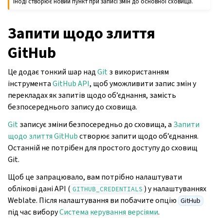
іноді створює новий пункт при записі змін до основної сховища.
Запити щодо злиття
GitHub
Це додає тонкий шар над
Git
з використанням
інструмента
GitHub API
, щоб уможливити запис змін у
перекладах як запитів щодо об’єднання, замість
безпосереднього запису до сховища.
Git
записує зміни безпосередньо до сховища, а
Запити
щодо злиття GitHub
створює запити щодо об’єднання.
Останній не потрібен для простого доступу до сховищ
Git.
Щоб це запрацювало, вам потрібно налаштувати
облікові дані API (
) у налаштуваннях
GITHUB_CREDENTIALS
Weblate. Після налаштування ви побачите опцію
GitHub
під час вибору
Система керування версіями
.