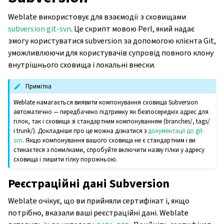
Weblate використовує для взаємодії з сховищами
subversion
git-svn
. Це скрипт мовою Perl, який надає
змогу користуватися subversion за допомогою клієнта Git,
уможливлюючи для користувачів супровід повного клону
внутрішнього сховища і локальні внески.
Примітка
Weblate намагається виявити компонування сховища Subversion
автоматично — передбачено підтримку як безпосередніх адрес для
гілок, так і сховища зі стандартним компонуванням (branches/, tags/
і trunk/). Докладніше про це можна дізнатися з
документації до git-
svn
. Якщо компонування вашого сховища не є стандартним і ви
стикаєтеся з помилками, спробуйте включити назву гілки у адресу
сховища і лишити гілку порожньою.
Реєстраційні дані Subversion
Weblate очікує, що ви прийняли сертифікат і, якщо
потрібно, вказали ваші реєстраційні дані. Weblate