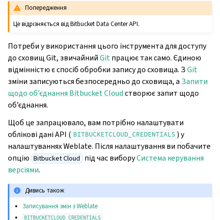
Попередження
Це відрізняється від Bitbucket Data Center API.
Потреби у використання цього інструмента для доступу
до сховищ Git, звичайний
Git
працює так само. Єдиною
відмінністю є спосіб обробки запису до сховища. З
Git
зміни записуються безпосередньо до сховища, а
Запити
щодо об’єднання Bitbucket Cloud
створює запит щодо
об’єднання.
Щоб це запрацювало, вам потрібно налаштувати
облікові дані API (
) у
BITBUCKETCLOUD_CREDENTIALS
налаштуваннях Weblate. Після налаштування ви побачите
опцію
під час вибору
Система керування
Bitbucket Cloud
версіями
.
Дивись також
Записування змін з Weblate
BITBUCKETCLOUD_CREDENTIALS