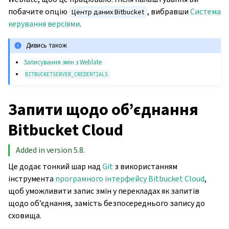
побачите опцію
, вибравши
Система
Центр даних Bitbucket
керування версіями
.
Дивись також
Записування змін з Weblate
BITBUCKETSERVER_CREDENTIALS
Запити щодо об’єднання
Bitbucket Cloud
Added in version 5.8.
Це додає тонкий шар над
Git
з використанням
інструмента
програмного інтерфейсу Bitbucket Cloud
,
щоб уможливити запис змін у перекладах як запитів
щодо об’єднання, замість безпосереднього запису до
сховища.