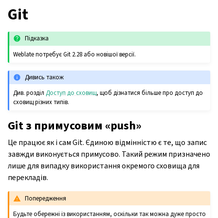
Git
Підказка
Weblate потребує Git 2.28 або новішої версії.
Дивись також
Див. розділ
Доступ до сховищ
, щоб дізнатися більше про доступ до
сховищ різних типів.
Git з примусовим «push»
Це працює як і сам Git. Єдиною відмінністю є те, що запис
завжди виконується примусово. Такий режим призначено
лише для випадку використання окремого сховища для
перекладів.
Попередження
Будьте обережні із використанням, оскільки так можна дуже просто