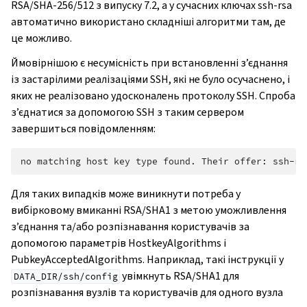
RSA/SHA-256/512 з випуску 7.2, а у сучасних ключах ssh-rsa
автоматично використано складніші алгоритми там, де
це можливо.
Ймовірнішою є несумісність при встановленні з’єднання
із застарілими реалізаціями SSH, які не було осучаснено, і
яких не реалізовано удосконалень протоколу SSH. Спроба
з’єднатися за допомогою SSH з таким сервером
завершиться повідомленням:
Для таких випадків може виникнути потреба у
вибірковому вмиканні RSA/SHA1 з метою уможливлення
з’єднання та/або розпізнавання користувачів за
допомогою параметрів HostkeyAlgorithms і
PubkeyAcceptedAlgorithms. Наприклад, такі інструкції у
увімкнуть RSA/SHA1 для
DATA_DIR/ssh/config
розпізнавання вузлів та користувачів для одного вузла