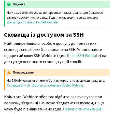
Підказка
На Hosted Weblate усе це попередньо налаштовано для більшості
загальнодоступних сховищ. Будь ласка, зверніться до розділу
Доступ до сховищ з Hosted Weblate
.
Сховища із доступом за SSH
Найпоширенішим способом доступу до приватних
сховищ є спосіб, який засновано на SSH. Уповноважте
відкритий ключ SSH Weblate (див.
Ключ SSH Weblate
) на
доступ до основного сховища у цей спосіб.
Попередження
На GitHub кожен ключ може бути використано лише один раз, див.
Сховища GitHub
і
Доступ до сховищ з Hosted Weblate
.
Крім того, Weblate зберігає відбиток ключа вузла при
першому з’єднанні і не може з’єднатися із вузлом, якщо
ключ буде пізніше змінено (див.
Перевірка ключів SSH