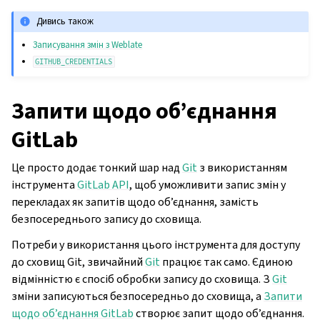
Дивись також
Записування змін з Weblate
GITHUB_CREDENTIALS
Запити щодо об’єднання
GitLab
Це просто додає тонкий шар над
Git
з використанням
інструмента
GitLab API
, щоб уможливити запис змін у
перекладах як запитів щодо об’єднання, замість
безпосереднього запису до сховища.
Потреби у використання цього інструмента для доступу
до сховищ Git, звичайний
Git
працює так само. Єдиною
відмінністю є спосіб обробки запису до сховища. З
Git
зміни записуються безпосередньо до сховища, а
Запити
щодо об’єднання GitLab
створює запит щодо об’єднання.