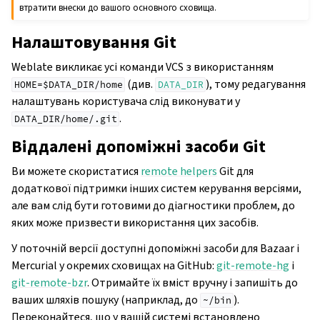
втратити внески до вашого основного сховища.
Налаштовування Git
Weblate викликає усі команди VCS з використанням
(див.
), тому редагування
HOME=$DATA_DIR/home
DATA_DIR
налаштувань користувача слід виконувати у
.
DATA_DIR/home/.git
Віддалені допоміжні засоби Git
Ви можете скористатися
remote helpers
Git для
додаткової підтримки інших систем керування версіями,
але вам слід бути готовими до діагностики проблем, до
яких може призвести використання цих засобів.
У поточній версії доступні допоміжні засоби для Bazaar і
Mercurial у окремих сховищах на GitHub:
git-remote-hg
і
git-remote-bzr
. Отримайте їх вміст вручну і запишіть до
ваших шляхів пошуку (наприклад, до
).
~/bin
Переконайтеся, що у вашій системі встановлено