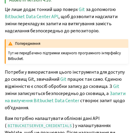
Це лише додає тонкий шар поверх
Git
за допомогою
Bitbucket Data Center API
, щоб дозволити надсилати
зміни перекладу як запити на витягування замість
надсилання безпосередньо до репозиторію.
Попередження
Тут не передбачено підтримки хмарного програмного інтерфейсу
Bitbucket.
Потреби у використання цього інструмента для доступу
до сховищ Git, звичайний
Git
працює так само. Єдиною
відмінністю є спосіб обробки запису до сховища. З
Git
зміни записуються безпосередньо до сховища, а
Запити
на вилучення Bitbucket Data Center
створює запит щодо
об’єднання.
Вам потрібно налаштувати облікові дані API
(
) у налаштуваннях
BITBUCKETSERVER_CREDENTIALS
Weblate, щоб це працювало. Після налаштування ви