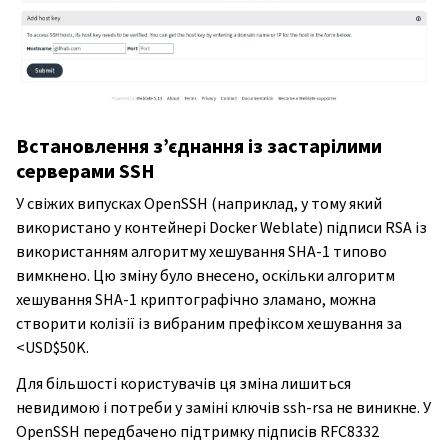
Встановлення з’єднання із застарілими
серверами SSH
У свіжих випусках OpenSSH (наприклад, у тому який
використано у контейнері Docker Weblate) підписи RSA із
використанням алгоритму хешування SHA-1 типово
вимкнено. Цю зміну було внесено, оскільки алгоритм
хешування SHA-1 криптографічно зламано, можна
створити колізії із вибраним префіксом хешування за
<USD$50K.
Для більшості користувачів ця зміна лишиться
невидимою і потреби у заміні ключів ssh-rsa не виникне. У
OpenSSH передбачено підтримку підписів RFC8332