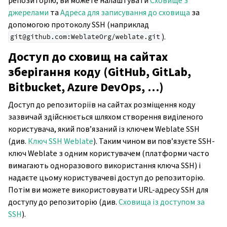
репозиторію, ви можете налаштувати
Сховище з
джерелами
та
Адреса для записування до сховища
за
ggle navigation of Настанови з налаштовування
допомогою протоколу SSH (наприклад
).
git@github.com:WeblateOrg/weblate.git
Доступ до сховищ на сайтах
зберігання коду (GitHub, GitLab,
Bitbucket, Azure DevOps, …)
Доступ до репозиторіїв на сайтах розміщення коду
зазвичай здійснюється шляхом створення виділеного
користувача, який пов’язаний із ключем Weblate SSH
(див.
Ключ SSH Weblate
). Таким чином ви пов’язуєте SSH-
ключ Weblate з одним користувачем (платформи часто
вимагають одноразового використання ключа SSH) і
надаєте цьому користувачеві доступ до репозиторію.
Потім ви можете використовувати URL-адресу SSH для
доступу до репозиторію (див.
Сховища із доступом за
SSH
).