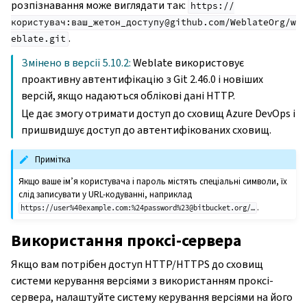
розпізнавання може виглядати так:
https://
користувач:ваш_жетон_доступу@github.com/WeblateOrg/w
.
eblate.git
Змінено в версії 5.10.2:
Weblate використовує
проактивну автентифікацію з Git 2.46.0 і новіших
версій, якщо надаються облікові дані HTTP.
Це дає змогу отримати доступ до сховищ Azure DevOps і
пришвидшує доступ до автентифікованих сховищ.
Примітка
Якщо ваше ім’я користувача і пароль містять спеціальні символи, їх
слід записувати у URL-кодуванні, наприклад
.
https://user%40example.com:%24password%23@bitbucket.org/…
Використання проксі-сервера
Якщо вам потрібен доступ HTTP/HTTPS до сховищ
системи керування версіями з використанням проксі-
сервера, налаштуйте систему керування версіями на його