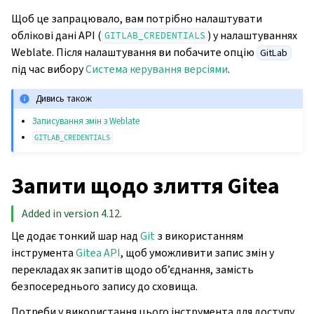
Щоб це запрацювало, вам потрібно налаштувати
облікові дані API (
) у налаштуваннях
GITLAB_CREDENTIALS
Weblate. Після налаштування ви побачите опцію
GitLab
під час вибору
Система керування версіями
.
Дивись також
Записування змін з Weblate
GITLAB_CREDENTIALS
Запити щодо злиття Gitea
Added in version 4.12.
Це додає тонкий шар над
Git
з використанням
інструмента
Gitea API
, щоб уможливити запис змін у
перекладах як запитів щодо об’єднання, замість
безпосереднього запису до сховища.
Потреби у використання цього інструмента для доступу