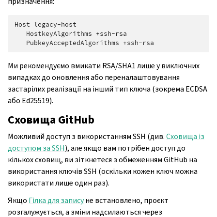
призначення:
Host legacy-host

   HostkeyAlgorithms +ssh-rsa

Ми рекомендуємо вмикати RSA/SHA1 лише у виключних
випадках до оновлення або переналаштовування
застарілих реалізації на інший тип ключа (зокрема ECDSA
або Ed25519).
Сховища GitHub
Можливий доступ з використанням SSH (див.
Сховища із
доступом за SSH
), але якщо вам потрібен доступ до
кількох сховищ, ви зіткнетеся з обмеженням GitHub на
використання ключів SSH (оскільки кожен ключ можна
використати лише один раз).
Якщо
Гілка для запису
не встановлено, проєкт
розгалужується, а зміни надсилаються через