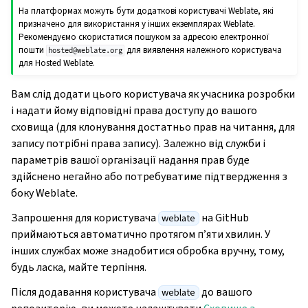
На платформах можуть бути додаткові користувачі Weblate, які
призначено для використання у інших екземплярах Weblate.
Рекомендуємо скористатися пошуком за адресою електронної
пошти
для виявлення належного користувача
hosted@weblate.org
для Hosted Weblate.
Вам слід додати цього користувача як учасника розробки
і надати йому відповідні права доступу до вашого
сховища (для клонування достатньо прав на читання, для
запису потрібні права запису). Залежно від служби і
параметрів вашої організації надання прав буде
здійснено негайно або потребуватиме підтвердження з
боку Weblate.
Запрошення для користувача
на GitHub
weblate
приймаються автоматично протягом п’яти хвилин. У
інших службах може знадобитися обробка вручну, тому,
будь ласка, майте терпіння.
Після додавання користувача
до вашого
weblate