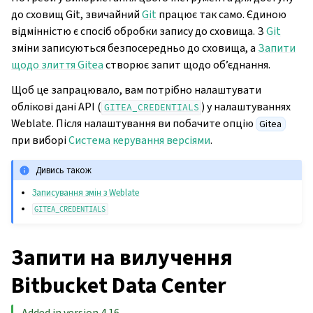
до сховищ Git, звичайний
Git
працює так само. Єдиною
відмінністю є спосіб обробки запису до сховища. З
Git
зміни записуються безпосередньо до сховища, а
Запити
щодо злиття Gitea
створює запит щодо об’єднання.
Щоб це запрацювало, вам потрібно налаштувати
облікові дані API (
) у налаштуваннях
GITEA_CREDENTIALS
Weblate. Після налаштування ви побачите опцію
Gitea
при виборі
Система керування версіями
.
Дивись також
Записування змін з Weblate
GITEA_CREDENTIALS
Запити на вилучення
Bitbucket Data Center
Added in version 4.16.