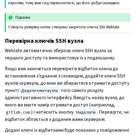
паролем, тому вам слід переконатися, що його добре захищено.
Підказка
Створіть резервну копію створено закритого ключа SSH Weblate.
Перевірка ключів SSH вузла
Weblate автоматично зберігає ключі SSH вузла за
першого доступу та використовує їх у подальшому.
Якщо вам захочеться перевірити відбиток ключа до
встановлення з’єднання з сховищем, додайте ключі SSH
вузлів серверів, до яких ви збираєтеся отримати доступ у
пункті
того самого розділу
Додати ключ вузла
адміністративного інтерфейсу. Введіть назву вузла, до
якого ви маєте намір отримати доступ (наприклад,
) і натисніть кнопку
. Перевірте, чи
Надіслати
gitlab.com
відбиток збігається з доданим вами сервером.
Додані ключі із відбитками буде показано у повідомленні