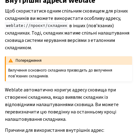
Внутрішні адреси Weblate
Щоб скористатися одним спільним сховищем для різних
складників ви можете використати особливу адресу,
в інших (пов’язаних)
weblate://проєкт/складник
складниках. Тоді, складник матиме спільні налаштування
сховища системи керування версіями з еталонним
складником.
Попередження
Вилучення основного складника призводить до вилучення
пов’язаних складників.
Weblate автоматично коригує адресу сховища при
створенні складника, якщо виявляє складник із
відповідними налаштуваннями сховища. Ви можете
перевизначити цю поведінку на останньому кроці
налаштовування складника.
Причини для використання внутрішніх адрес: