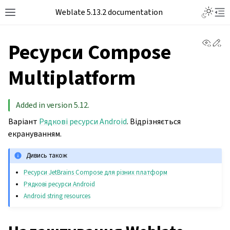
Toggle L
Weblate 5.13.2 documentation
Toggle site navigation sidebar
Tog
View 
Ed
Ресурси Compose
Multiplatform
Added in version 5.12.
Варіант
Рядкові ресурси Android
. Відрізняється
екрануванням.
Дивись також
Ресурси JetBrains Compose для різних платформ
Рядкові ресурси Android
Android string resources