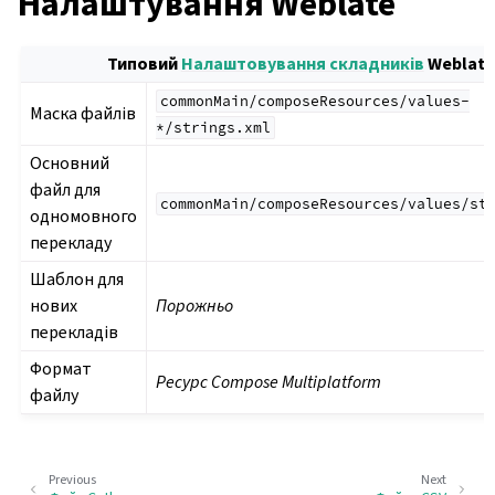
Налаштування Weblate
Типовий
Налаштовування складників
Weblate
commonMain/composeResources/values-
Маска файлів
*/strings.xml
Основний
файл для
commonMain/composeResources/values/st
одномовного
перекладу
Шаблон для
нових
Порожньо
перекладів
Формат
Ресурс Compose Multiplatform
файлу
Previous
Next