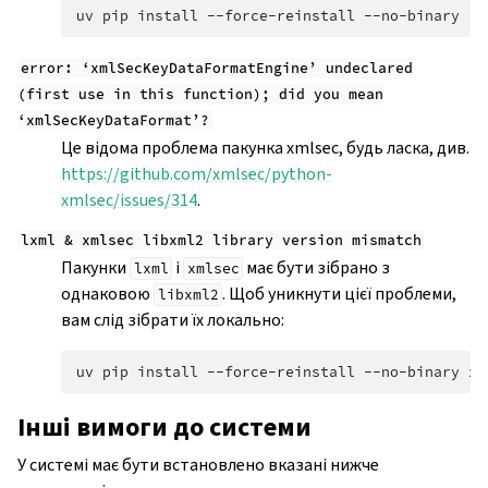
uv
pip
install
--force-reinstall
--no-binary
:a
error:
‘xmlSecKeyDataFormatEngine’
undeclared
(first
use
in
this
function);
did
you
mean
‘xmlSecKeyDataFormat’?
Це відома проблема пакунка xmlsec, будь ласка, див.
https://github.com/xmlsec/python-
xmlsec/issues/314
.
lxml
&
xmlsec
libxml2
library
version
mismatch
Пакунки
і
має бути зібрано з
lxml
xmlsec
однаковою
. Щоб уникнути цієї проблеми,
libxml2
вам слід зібрати їх локально:
uv
pip
install
--force-reinstall
--no-binary
xm
Інші вимоги до системи
У системі має бути встановлено вказані нижче