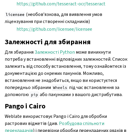
https://github.com/tesseract-ocr/tesseract
(необов’язкова, для виявлення умов
licensee
ліцензування при створенні складників)
https://github.com/licensee/licensee
Залежності для збирання
Для збирання
Залежності Python
може виникнути
потреба у встановленні відповідних залежностей. Список
залежить від способу встановлення, тому ознайомтеся із
документацією до окремих пакунків. Можливо,
встановлення не знадобиться, якщо ви користуєтеся
попередньо зібраним
під час встановлення за
Wheels
допомогою
або пакунками з вашого дистрибутива.
pip
Pango і Cairo
Weblate використовує Pango і Cairo для обробки
растрових віджетів (див.
Розбудова спільноти
перекладачів
) і перевірки обробки перекладених рядків в