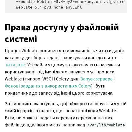
--bundle
Weblate-5.4-py3-none-any.whl.sigstore
\
Права доступу у файловій
системі
Процес Weblate повинен мати можливість читати дані з
каталогу, де зберігає дані, і записувати дані до нього —
. Усі файли у цьому каталозі мають належати
DATA_DIR
користувачеві, від імені якого запущено усі процеси
Weblate (типово, WSGI і Celery, див.
Запуск сервера
і
Фонові завдання з використанням Celery
) і бути
придатними до запису від імені цього користувача.
За типових налаштувань, ці файли розташовуються у тій
самій ієрархії каталогів, що і початкові коди Weblate.
Втім, ви можете надати перевагу пересуванню цих
файлів до вдалішого місця, наприклад
.
/var/lib/weblate