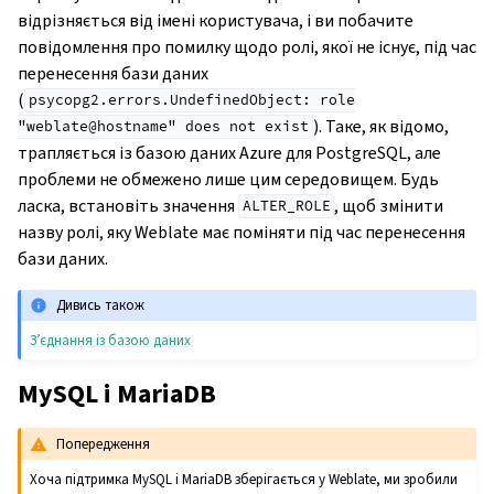
відрізняється від імені користувача, і ви побачите
повідомлення про помилку щодо ролі, якої не існує, під час
перенесення бази даних
(
psycopg2.errors.UndefinedObject:
role
). Таке, як відомо,
"weblate@hostname"
does
not
exist
трапляється із базою даних Azure для PostgreSQL, але
проблеми не обмежено лише цим середовищем. Будь
ласка, встановіть значення
, щоб змінити
ALTER_ROLE
назву ролі, яку Weblate має поміняти під час перенесення
бази даних.
Дивись також
З’єднання із базою даних
MySQL і MariaDB
Попередження
Хоча підтримка MySQL і MariaDB зберігається у Weblate, ми зробили