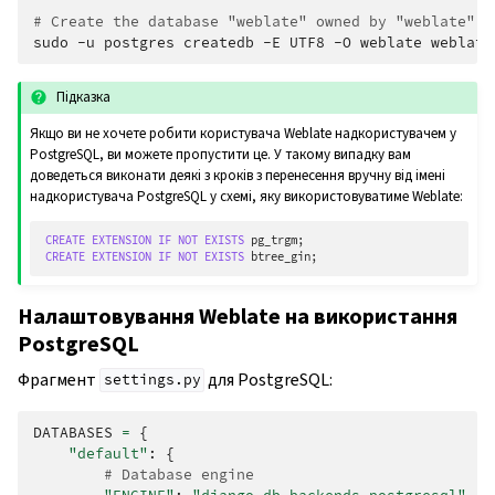
# Create the database "weblate" owned by "weblate"
sudo
-u
postgres
createdb
-E
UTF8
-O
weblate
Підказка
Якщо ви не хочете робити користувача Weblate надкористувачем у
PostgreSQL, ви можете пропустити це. У такому випадку вам
доведеться виконати деякі з кроків з перенесення вручну від імені
надкористувача PostgreSQL у схемі, яку використовуватиме Weblate:
CREATE
EXTENSION
IF
NOT
EXISTS
pg_trgm
;
CREATE
EXTENSION
IF
NOT
EXISTS
btree_gin
;
Налаштовування Weblate на використання
PostgreSQL
Фрагмент
для PostgreSQL:
settings.py
DATABASES
=
{
"default"
:
{
# Database engine