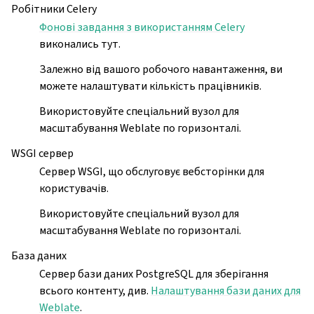
Робітники Celery
ggle navigation of Настанови з налаштовування
Фонові завдання з використанням Celery
виконались тут.
Залежно від вашого робочого навантаження, ви
можете налаштувати кількість працівників.
Використовуйте спеціальний вузол для
масштабування Weblate по горизонталі.
WSGI сервер
Сервер WSGI, що обслуговує вебсторінки для
користувачів.
Використовуйте спеціальний вузол для
масштабування Weblate по горизонталі.
База даних
Сервер бази даних PostgreSQL для зберігання
всього контенту, див.
Налаштування бази даних для
Weblate
.