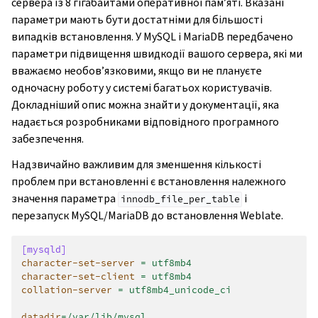
сервера із 8 гігабайтами оперативної пам’яті. Вказані
параметри мають бути достатніми для більшості
випадків встановлення. У MySQL і MariaDB передбачено
параметри підвищення швидкодії вашого сервера, які ми
вважаємо необов’язковими, якщо ви не плануєте
одночасну роботу у системі багатьох користувачів.
Докладніший опис можна знайти у документації, яка
надається розробниками відповідного програмного
забезпечення.
Надзвичайно важливим для зменшення кількості
проблем при встановленні є встановлення належного
значення параметра
і
innodb_file_per_table
перезапуск MySQL/MariaDB до встановлення Weblate.
[mysqld]
character-set-server
=
utf8mb4
character-set-client
=
utf8mb4
collation-server
=
utf8mb4_unicode_ci
datadir
=
/var/lib/mysql