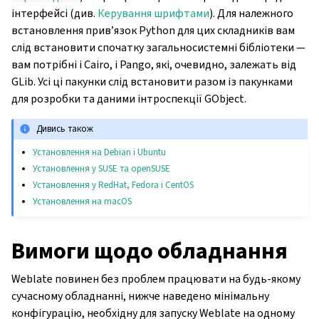
інтерфейсі (див.
Керування шрифтами
). Для належного
встановлення прив’язок Python для цих складників вам
слід встановити спочатку загальносистемні бібліотеки —
вам потрібні і Cairo, і Pango, які, очевидно, залежать від
GLib. Усі ці пакунки слід встановити разом із пакунками
для розробки та даними інтроспекції GObject.
Дивись також
Установлення на Debian і Ubuntu
Установлення у SUSE та openSUSE
Установлення у RedHat, Fedora і CentOS
Установлення на macOS
Вимоги щодо обладнання
Weblate повинен без проблем працювати на будь-якому
сучасному обладнанні, нижче наведено мінімальну
конфігурацію, необхідну для запуску Weblate на одному