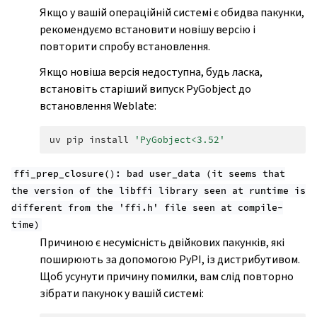
Якщо у вашій операційній системі є обидва пакунки,
рекомендуємо встановити новішу версію і
повторити спробу встановлення.
Якщо новіша версія недоступна, будь ласка,
встановіть старіший випуск PyGobject до
встановлення Weblate:
uv
pip
install
'PyGobject<3.52'
ffi_prep_closure():
bad
user_data
(it
seems
that
the
version
of
the
libffi
library
seen
at
runtime
is
different
from
the
'ffi.h'
file
seen
at
compile-
time)
Причиною є несумісність двійкових пакунків, які
поширюють за допомогою PyPI, із дистрибутивом.
Щоб усунути причину помилки, вам слід повторно
зібрати пакунок у вашій системі: