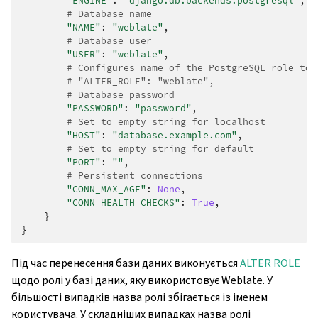
"ENGINE"
:
"django.db.backends.postgresql"
,
# Database name
"NAME"
:
"weblate"
,
# Database user
"USER"
:
"weblate"
,
# Configures name of the PostgreSQL role to 
# "ALTER_ROLE": "weblate",
# Database password
"PASSWORD"
:
"password"
,
# Set to empty string for localhost
"HOST"
:
"database.example.com"
,
# Set to empty string for default
"PORT"
:
""
,
# Persistent connections
"CONN_MAX_AGE"
:
None
,
"CONN_HEALTH_CHECKS"
:
True
,
}
}
Під час перенесення бази даних виконується
ALTER ROLE
щодо ролі у базі даних, яку використовує Weblate. У
більшості випадків назва ролі збігається із іменем
користувача. У складніших випадках назва ролі