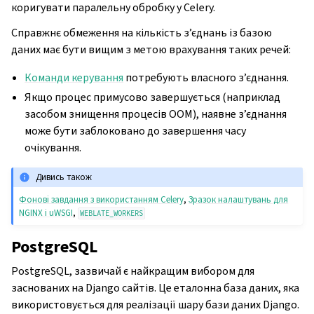
коригувати паралельну обробку у Celery.
Справжнє обмеження на кількість з’єднань із базою
даних має бути вищим з метою врахування таких речей:
Команди керування
потребують власного з’єднання.
Якщо процес примусово завершується (наприклад
засобом знищення процесів OOM), наявне з’єднання
може бути заблоковано до завершення часу
очікування.
Дивись також
Фонові завдання з використанням Celery
,
Зразок налаштувань для
NGINX і uWSGI
,
WEBLATE_WORKERS
PostgreSQL
PostgreSQL, зазвичай є найкращим вибором для
заснованих на Django сайтів. Це еталонна база даних, яка
використовується для реалізації шару бази даних Django.