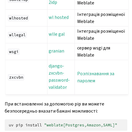
2idp
Weblate
Інтеграція розміщеної
wl hosted
wlhosted
Weblate
Інтеграція розміщеної
wlle gal
wllegal
Weblate
сервер wsgi для
granian
wsgi
Weblate
django-
zxcvbn-
Розпізнавання за
zxcvbn
password-
паролем
validator
При встановленні за допомогою pip ви можете
безпосередньо вказати бажані можливості:
uv
pip
install
"weblate[Postgres,Amazon,SAML]"