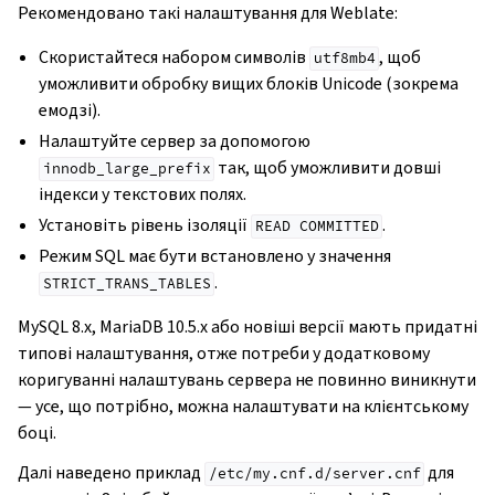
Рекомендовано такі налаштування для Weblate:
Скористайтеся набором символів
, щоб
utf8mb4
уможливити обробку вищих блоків Unicode (зокрема
емодзі).
Налаштуйте сервер за допомогою
так, щоб уможливити довші
innodb_large_prefix
індекси у текстових полях.
Установіть рівень ізоляції
.
READ
COMMITTED
Режим SQL має бути встановлено у значення
.
STRICT_TRANS_TABLES
MySQL 8.x, MariaDB 10.5.x або новіші версії мають придатні
типові налаштування, отже потреби у додатковому
коригуванні налаштувань сервера не повинно виникнути
— усе, що потрібно, можна налаштувати на клієнтському
боці.
Далі наведено приклад
для
/etc/my.cnf.d/server.cnf