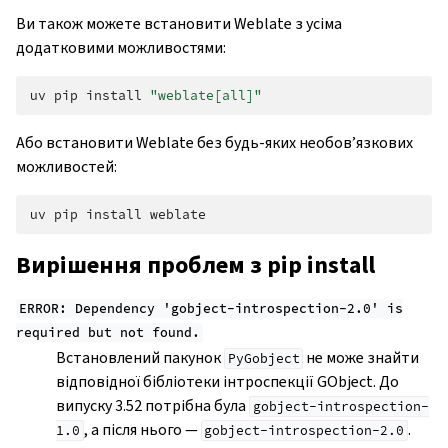
Ви також можете встановити Weblate з усіма
додатковими можливостями:
uv
pip
install
"weblate[all]"
Або встановити Weblate без будь-яких необов’язкових
можливостей:
uv
pip
install
Вирішення проблем з pip install
ERROR:
Dependency
'gobject-introspection-2.0'
is
required
but
not
found.
Встановлений пакунок
не може знайти
PyGobject
відповідної бібліотеки інтроспекції GObject. До
випуску 3.52 потрібна була
gobject-introspection-
, а після нього —
.
1.0
gobject-introspection-2.0