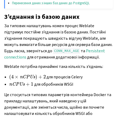
Перенесення даних з інших баз даних до PostgreSQL
З’єднання із базою даних
За типових налаштувань кожен процес Weblate
підтримує постійне з’єднання із базою даних. Постійні
з’єднання покращують швидкість відгуку Weblate, але
можуть вимагати більше ресурсів для сервера бази даних.
Будь ласка, зверніться до
та
Persistent
CONN_MAX_AGE
connections
для отримання додаткової інформації.
Weblate потрібна принаймні така кількість з’єднань:
(
4
×
nCPUs
)
+
2
для процесів Celery
nCPUs
+
1
для обробників WSGI
Це стосується типових параметрів контейнера Docker та
прикладу налаштувань, який наведено у цій
документації, але зміняться числа, щойно ви почнете
налаштовувати кількість обробників WSGI або