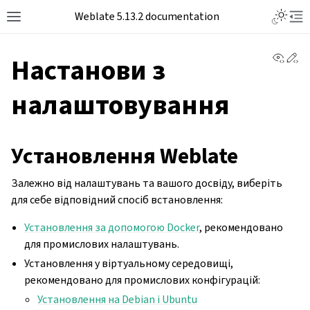
Toggle L
Weblate 5.13.2 documentation
Toggle site navigation sidebar
Tog
View 
Ed
Настанови з
налаштовування
Установлення Weblate
Залежно від налаштувань та вашого досвіду, виберіть
для себе відповідний спосіб встановлення:
Установлення за допомогою Docker
, рекомендовано
для промислових налаштувань.
Установлення у віртуальному середовищі,
рекомендовано для промислових конфігурацій:
Установлення на Debian і Ubuntu