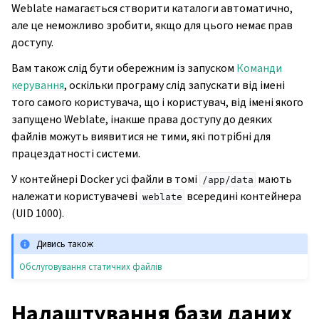
Weblate намагається створити каталоги автоматично,
але це неможливо зробити, якщо для цього немає прав
доступу.
Вам також слід бути обережним із запуском
Команди
керування
, оскільки програму слід запускати від імені
того самого користувача, що і користувач, від імені якого
запущено Weblate, інакше права доступу до деяких
файлів можуть виявитися не тими, які потрібні для
працездатності системи.
У контейнері Docker усі файли в томі
мають
/app/data
належати користувачеві
всередині контейнера
weblate
(UID 1000).
Дивись також
Обслуговування статичних файлів
Налаштування бази даних