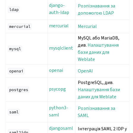
django-
Розпізнавання за
ldap
auth-ldap
допомогою LDAP
mercurial
Mercurial
mercurial
MySQL або MariaDB,
див.
Налаштування
mysqlclient
mysql
бази даних для
Weblate
openai
OpenAI
openai
PostgreSQL, див.
psycopg
Налаштування бази
postgres
даних для Weblate
python3-
Розпізнавання за
saml
saml
SAML
djangosaml
Інтеграція SAML 2 IDP у
saml2idp