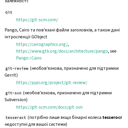
залежності:
Git
https://git-scm.com/
Pango, Cairo та пов’язані файли заголовків, а також дані
інтроспекції GObject
https://cairographics.org/
,
https://www.gtk.org/docs/architecture/pango
, see
Pango і Cairo
(необов’язкова, призначено для підтримки
git-review
Gerrit)
https://pypi.org/project/git-review/
(необов’язкова, призначено для підтримки
git-svn
Subversion)
https://git-scm.com/docs/git-svn
(потрібно лише якщо бінарні колеса
tesserocr
tesseract
недоступні для вашої системи)