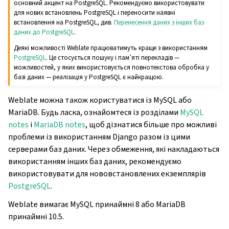
основний акцент на PostgreSQL. Рекомендуємо використовувати
для нових встановлень PostgreSQL і переносити наявні
встановлення на PostgreSQL, див.
Перенесення даних з інших баз
даних до PostgreSQL
.
Деякі можливості Weblate працюватимуть краще з використанням
PostgreSQL
. Це стосується пошуку і пам’яті перекладів —
можливостей, у яких використовується повнотекстова обробка у
базі даних — реалізація у PostgreSQL є найкращою.
Weblate можна також користуватися із MySQL або
MariaDB. Будь ласка, ознайомтеся із розділами
MySQL
notes
і
MariaDB notes
, щоб дізнатися більше про можливі
проблеми із використанням Django разом із цими
серверами баз даних. Через обмеження, які накладаються
використанням інших баз даних, рекомендуємо
використовувати для нововстановлених екземплярів
PostgreSQL
.
Weblate вимагає MySQL принаймні 8 або MariaDB
принаймні 10.5.