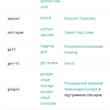
python-sdk-
core
boto3
Amazon Translate
amazon
python-
Захист від спаму
antispam
akismet
logging-
Керування журналами
gelf
gelf
Graylog
git-review
Gerrit
gerrit
google-
cloud-
Розширений хмарний
storage
перекладач Google
з
google
google-
підтримкою глосарію
cloud-
translate