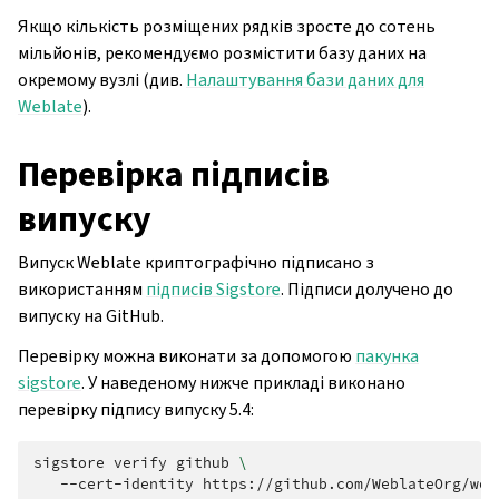
Якщо кількість розміщених рядків зросте до сотень
мільйонів, рекомендуємо розмістити базу даних на
окремому вузлі (див.
Налаштування бази даних для
Weblate
).
Перевірка підписів
випуску
Випуск Weblate криптографічно підписано з
використанням
підписів Sigstore
. Підписи долучено до
випуску на GitHub.
Перевірку можна виконати за допомогою
пакунка
sigstore
. У наведеному нижче прикладі виконано
перевірку підпису випуску 5.4:
sigstore
verify
github
\
--cert-identity
https://github.com/WeblateOrg/web