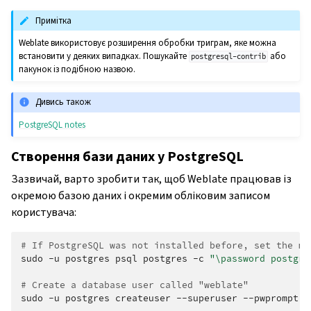
Примітка
Weblate використовує розширення обробки триграм, яке можна
встановити у деяких випадках. Пошукайте
або
postgresql-contrib
пакунок із подібною назвою.
Дивись також
PostgreSQL notes
Створення бази даних у PostgreSQL
Зазвичай, варто зробити так, щоб Weblate працював із
окремою базою даних і окремим обліковим записом
користувача:
# If PostgreSQL was not installed before, set the ma
sudo
-u
postgres
psql
postgres
-c
"\password postgre
# Create a database user called "weblate"
sudo
-u
postgres
createuser
--superuser
--pwprompt
w