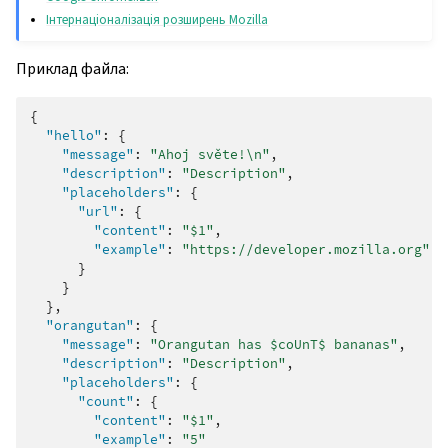
Інтернаціоналізація розширень Mozilla
Приклад файла:
{
"hello"
:
{
"message"
:
"Ahoj světe!\n"
,
"description"
:
"Description"
,
"placeholders"
:
{
"url"
:
{
"content"
:
"$1"
,
"example"
:
"https://developer.mozilla.org"
}
}
},
"orangutan"
:
{
"message"
:
"Orangutan has $coUnT$ bananas"
,
"description"
:
"Description"
,
"placeholders"
:
{
"count"
:
{
"content"
:
"$1"
,
"example"
:
"5"