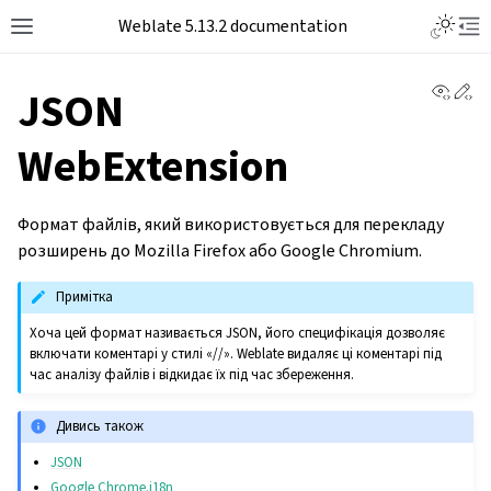
Toggle L
Weblate 5.13.2 documentation
Toggle site navigation sidebar
Tog
View 
Ed
JSON
WebExtension
Формат файлів, який використовується для перекладу
розширень до Mozilla Firefox або Google Chromium.
Примітка
Хоча цей формат називається JSON, його специфікація дозволяє
включати коментарі у стилі «//». Weblate видаляє ці коментарі під
час аналізу файлів і відкидає їх під час збереження.
Дивись також
JSON
Google Chrome.i18n