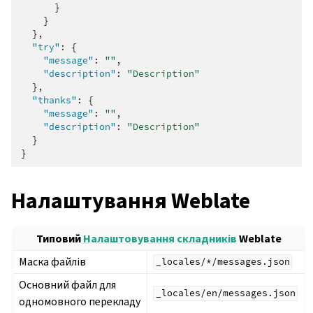
}
}
},
"try"
:
{
"message"
:
""
,
"description"
:
"Description"
},
"thanks"
:
{
"message"
:
""
,
"description"
:
"Description"
}
}
Налаштування Weblate
Типовий
Налаштовування складників
Weblate
Маска файлів
_locales/*/messages.json
Основний файл для
_locales/en/messages.json
одномовного перекладу