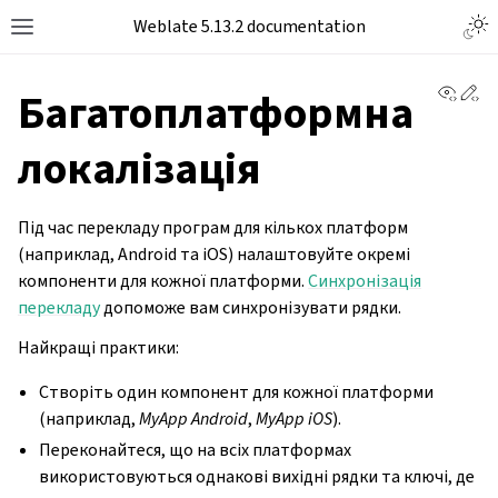
Togg
Weblate 5.13.2 documentation
Toggle site navigation sidebar
View 
Ed
Багатоплатформна
локалізація
Під час перекладу програм для кількох платформ
(наприклад, Android та iOS) налаштовуйте окремі
компоненти для кожної платформи.
Синхронізація
перекладу
допоможе вам синхронізувати рядки.
Найкращі практики:
Створіть один компонент для кожної платформи
(наприклад,
MyApp Android
,
MyApp iOS
).
Переконайтеся, що на всіх платформах
використовуються однакові вихідні рядки та ключі, де