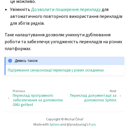
це можливо.
Увімкніть
Дозволити поширення перекладу
для
автоматичного повторного використання перекладів
для збігів рядків.
Таке налаштування дозволяє уникнути дублювання
роботи та забезпечує узгодженість перекладів на різних
платформах.
Дивись також
Підтримання синхронізації перекладів у різних складниках
Previous
Next
Переклад програмного
Переклад документації за
забезпечення за допомогою
допомогою Sphinx
GNU gettext
Copyright © Michal Čihař
Made with
Sphinx
and
@pradyunsg
's
Furo