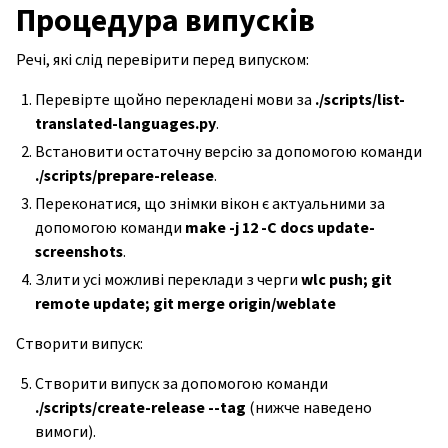
Процедура випусків
Речі, які слід перевірити перед випуском:
Перевірте щойно перекладені мови за
./scripts/list-
translated-languages.py
.
Встановити остаточну версію за допомогою команди
./scripts/prepare-release
.
Переконатися, що знімки вікон є актуальними за
допомогою команди
make -j 12 -C docs update-
screenshots
.
Злити усі можливі переклади з черги
wlc push; git
remote update; git merge origin/weblate
Створити випуск:
Створити випуск за допомогою команди
./scripts/create-release --tag
(нижче наведено
вимоги).