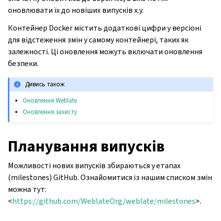
оновлювати їх до новіших випусків x.y.
Контейнер Docker містить додаткові цифри у версіоні
для відстеження змін у самому контейнері, таких як
залежності. Ці оновлення можуть включати оновлення
безпеки.
Дивись також
Оновлення Weblate
Оновлення захисту
Планування випусків
Можливості нових випусків збираються у етапах
(milestones) GitHub. Ознайомитися із нашим списком змін
можна тут:
<
https://github.com/WeblateOrg/weblate/milestones
>.