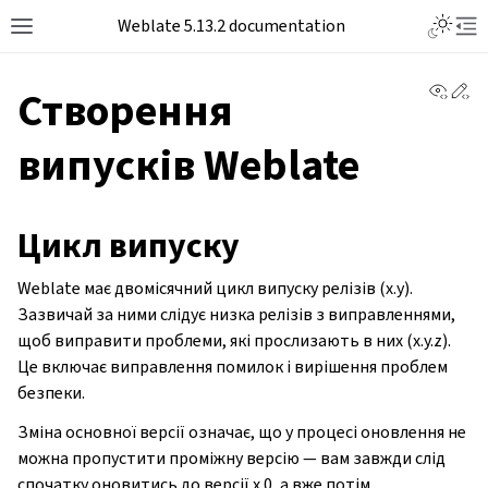
Toggle L
Weblate 5.13.2 documentation
Toggle site navigation sidebar
Tog
View 
Ed
Створення
випусків Weblate
Цикл випуску
Weblate має двомісячний цикл випуску релізів (x.y).
Зазвичай за ними слідує низка релізів з виправленнями,
щоб виправити проблеми, які прослизають в них (x.y.z).
Це включає виправлення помилок і вирішення проблем
безпеки.
Зміна основної версії означає, що у процесі оновлення не
можна пропустити проміжну версію — вам завжди слід
спочатку оновитись до версії x.0, а вже потім