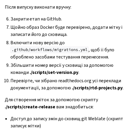
Після випуску виконати вручну:
ggle navigation of Настанови з налаштовування
Закрити етап на GitHub.
Щойно образ Docker буде перевірено, додати мітку і
записати його до сховища.
Включити нову версію до
, щоб її було
.github/workflows/migrations.yml
оброблено засобами тестування перенесення.
Збільшити номер версії у сховищі за допомогою
команди
./scripts/set-version.py
.
Перевірте, чи зібрано readthedocs.org усі переклади
документації, за допомогою
./scripts/rtd-projects.py
.
Для створення міток за допомогою скрипту
./scripts/create-release
вам знадобиться:
Доступ до запису змін до сховищ git Weblate (скрипт
записує мітки)