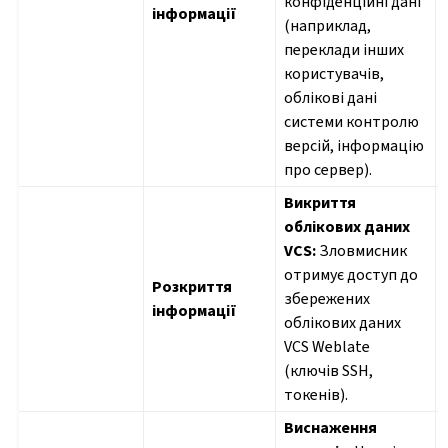
конфіденційні дані
інформації
(наприклад,
переклади інших
користувачів,
облікові дані
системи контролю
версій, інформацію
про сервер).
Викриття
облікових даних
VCS:
Зловмисник
отримує доступ до
Розкриття
збережених
інформації
облікових даних
VCS Weblate
(ключів SSH,
токенів).
Виснаження