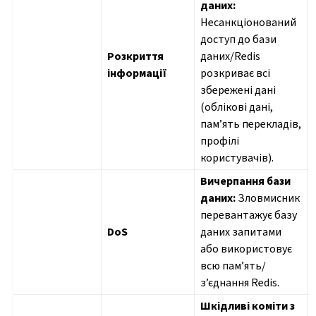
даних:
Несанкціонований
доступ до бази
Розкриття
даних/Redis
інформації
розкриває всі
збережені дані
(облікові дані,
пам’ять перекладів,
профілі
користувачів).
Вичерпання бази
даних:
Зловмисник
перевантажує базу
DoS
даних запитами
або використовує
всю пам’ять/
з’єднання Redis.
Шкідливі коміти з