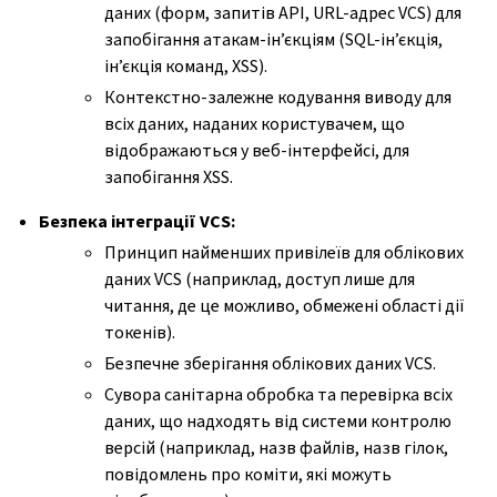
даних (форм, запитів API, URL-адрес VCS) для
запобігання атакам-ін’єкціям (SQL-ін’єкція,
ін’єкція команд, XSS).
Контекстно-залежне кодування виводу для
всіх даних, наданих користувачем, що
відображаються у веб-інтерфейсі, для
запобігання XSS.
Безпека інтеграції VCS:
Принцип найменших привілеїв для облікових
даних VCS (наприклад, доступ лише для
читання, де це можливо, обмежені області дії
токенів).
Безпечне зберігання облікових даних VCS.
Сувора санітарна обробка та перевірка всіх
даних, що надходять від системи контролю
версій (наприклад, назв файлів, назв гілок,
повідомлень про коміти, які можуть