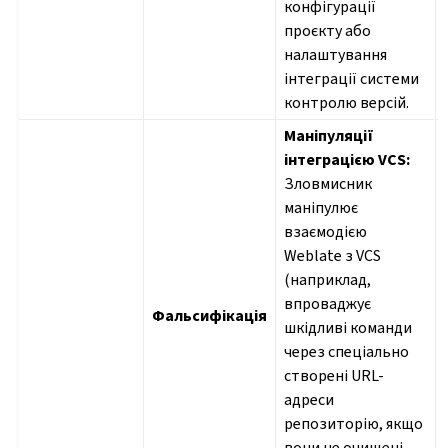
конфігурації
проєкту або
налаштування
інтеграції системи
контролю версій.
Маніпуляції
інтеграцією VCS:
Зловмисник
маніпулює
взаємодією
Weblate з VCS
(наприклад,
впроваджує
Фальсифікація
шкідливі команди
через спеціально
створені URL-
адреси
репозиторію, якщо
вони не очищені,