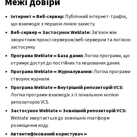
Межі довіри
ggle navigation of Настанови з налаштовування
Інтернет ↔ Веб-сервер:
Публічний інтернет-трафік,
що взаємодіє з першою лінією захисту.
Веб-сервер ↔ Застосунок Weblate:
Зв’язок між
зворотним проксі-сервером/веб-сервером та логікою
застосунку.
Програма Weblate ↔ База даних
Логіка програми, що
отримує доступ до постійних та кешованих даних.
Програма Weblate ↔ Журналування:
Логіка програми
створює журнали.
Програма Weblate ↔ Внутрішній репозиторій VCS:
Логіка програми взаємодіє з її локальною копією
репозиторію VCS.
Застосунок Weblate ↔ Зовнішній репозиторій VCS:
Weblate звертається до зовнішніх платформ
розміщення коду.
Автентифікований користувач ↔