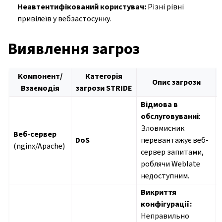
Неавтентифікований користувач:
Різні рівні
привілеїв у вебзастосунку.
Виявлення загроз
Компонент/
Категорія
Опис загрози
Взаємодія
загрози STRIDE
Відмова в
обслуговуванні
:
Зловмисник
Веб-сервер
DoS
перевантажує веб-
(nginx/Apache)
сервер запитами,
роблячи Weblate
недоступним.
Викриття
конфігурації:
Неправильно