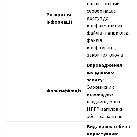
налаштований
сервер надає
Розкриття
доступ до
інформації
конфіденційних
файлів (наприклад,
файлів
конфігурації,
закритих ключів).
Впровадження
шкідливого
запиту:
Зловмисник
Фальсифікація
впроваджує
шкідливі дані в
HTTP-заголовки
або тіла запитів.
Видавання себе за
користувача: