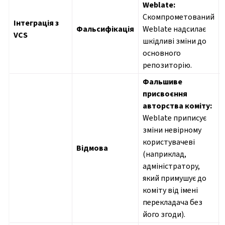
Weblate:
Скомпрометований
Інтеграція з
Фальсифікація
Weblate надсилає
VCS
шкідливі зміни до
основного
репозиторію.
Фальшиве
присвоєння
авторства коміту:
Weblate приписує
зміни невірному
користувачеві
Відмова
(наприклад,
адміністратору,
який примушує до
коміту від імені
перекладача без
його згоди).