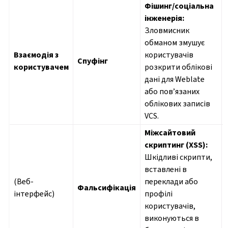
Фішинг/соціальна
інженерія:
Зловмисник
обманом змушує
Взаємодія з
користувачів
Спуфінг
користувачем
розкрити облікові
дані для Weblate
або пов’язаних
облікових записів
VCS.
Міжсайтовий
скриптинг (XSS):
Шкідливі скрипти,
вставлені в
(Веб-
переклади або
Фальсифікація
інтерфейс)
профілі
користувачів,
виконуються в