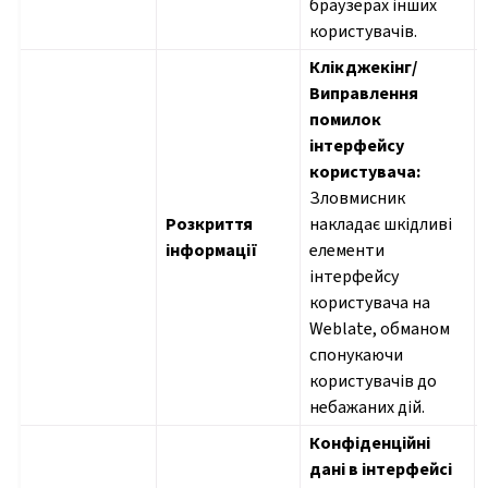
браузерах інших
користувачів.
Клікджекінг/
Виправлення
помилок
інтерфейсу
користувача:
Зловмисник
Розкриття
накладає шкідливі
інформації
елементи
інтерфейсу
користувача на
Weblate, обманом
спонукаючи
користувачів до
небажаних дій.
Конфіденційні
дані в інтерфейсі