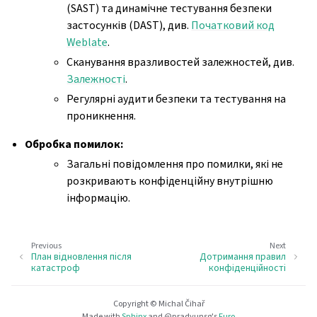
(SAST) та динамічне тестування безпеки
застосунків (DAST), див.
Початковий код
Weblate
.
Сканування вразливостей залежностей, див.
Залежності
.
Регулярні аудити безпеки та тестування на
проникнення.
Обробка помилок:
Загальні повідомлення про помилки, які не
розкривають конфіденційну внутрішню
інформацію.
Previous
Next
План відновлення після
Дотримання правил
катастроф
конфіденційності
Copyright © Michal Čihař
Made with
Sphinx
and
@pradyunsg
's
Furo