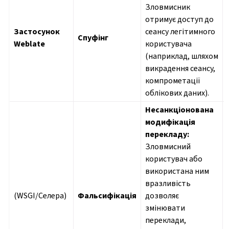
Зловмисник
отримує доступ до
Застосунок
сеансу легітимного
Спуфінг
Weblate
користувача
(наприклад, шляхом
викрадення сеансу,
компрометації
облікових даних).
Несанкціонована
модифікація
перекладу:
Зловмисний
користувач або
використана ним
вразливість
(WSGI/Селера)
Фальсифікація
дозволяє
змінювати
переклади,