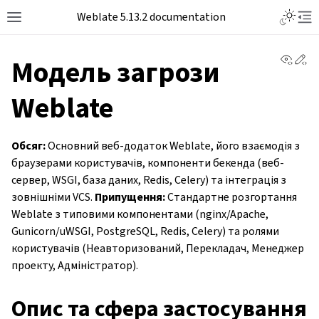
Toggle L
Weblate 5.13.2 documentation
Toggle site navigation sidebar
Tog
View 
Ed
Модель загрози
Weblate
Обсяг:
Основний веб-додаток Weblate, його взаємодія з
браузерами користувачів, компоненти бекенда (веб-
сервер, WSGI, база даних, Redis, Celery) та інтеграція з
зовнішніми VCS.
Припущення:
Стандартне розгортання
Weblate з типовими компонентами (nginx/Apache,
Gunicorn/uWSGI, PostgreSQL, Redis, Celery) та ролями
користувачів (Неавторизований, Перекладач, Менеджер
проекту, Адміністратор).
Опис та сфера застосування