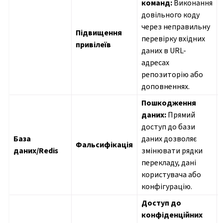
команд:
Виконання
довільного коду
через неправильну
Підвищення
перевірку вхідних
привілеїв
даних в URL-
адресах
репозиторію або
доповненнях.
Пошкодження
даних:
Прямий
доступ до бази
База
даних дозволяє
Фальсифікація
даних/Redis
змінювати рядки
перекладу, дані
користувача або
конфігурацію.
Доступ до
конфіденційних