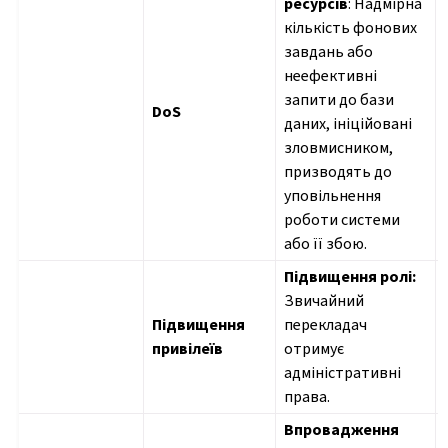
ресурсів
: Надмірна
кількість фонових
завдань або
неефективні
запити до бази
DoS
даних, ініційовані
зловмисником,
призводять до
уповільнення
роботи системи
або її збою.
Підвищення ролі:
Звичайний
Підвищення
перекладач
привілеїв
отримує
адміністративні
права.
Впровадження