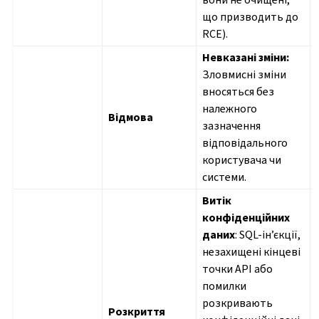
що призводить до
RCE).
Невказані зміни:
Зловмисні зміни
вносяться без
належного
Відмова
зазначення
відповідального
користувача чи
системи.
Витік
конфіденційних
даних
: SQL-ін’єкції,
незахищені кінцеві
точки API або
помилки
розкривають
Розкриття