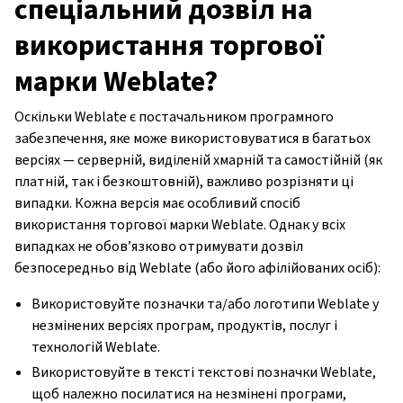
спеціальний дозвіл на
використання торгової
марки Weblate?
Оскільки Weblate є постачальником програмного
забезпечення, яке може використовуватися в багатьох
версіях — серверній, виділеній хмарній та самостійній (як
платній, так і безкоштовній), важливо розрізняти ці
випадки. Кожна версія має особливий спосіб
використання торгової марки Weblate. Однак у всіх
випадках не обов’язково отримувати дозвіл
безпосередньо від Weblate (або його афілійованих осіб):
Використовуйте позначки та/або логотипи Weblate у
незмінених версіях програм, продуктів, послуг і
технологій Weblate.
Використовуйте в тексті текстові позначки Weblate,
щоб належно посилатися на незмінені програми,