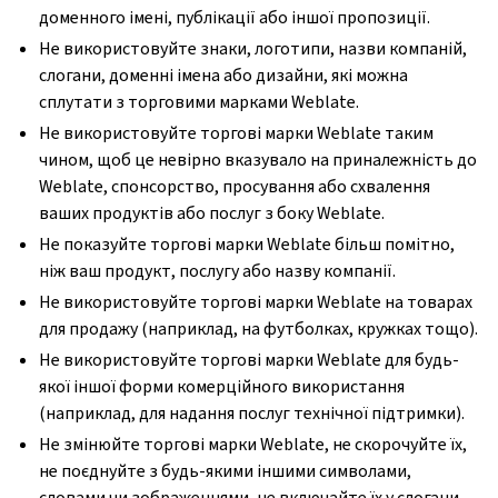
доменного імені, публікації або іншої пропозиції.
Не використовуйте знаки, логотипи, назви компаній,
слогани, доменні імена або дизайни, які можна
сплутати з торговими марками Weblate.
Не використовуйте торгові марки Weblate таким
чином, щоб це невірно вказувало на приналежність до
Weblate, спонсорство, просування або схвалення
ваших продуктів або послуг з боку Weblate.
Не показуйте торгові марки Weblate більш помітно,
ніж ваш продукт, послугу або назву компанії.
Не використовуйте торгові марки Weblate на товарах
для продажу (наприклад, на футболках, кружках тощо).
Не використовуйте торгові марки Weblate для будь-
якої іншої форми комерційного використання
(наприклад, для надання послуг технічної підтримки).
Не змінюйте торгові марки Weblate, не скорочуйте їх,
не поєднуйте з будь-якими іншими символами,
словами чи зображеннями, не включайте їх у слогани