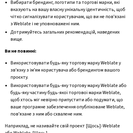
Вибирати брендинг, логотипи та торгові марки, які
вказують на вашу власну унікальну ідентичність, щоб
чітко сигналізувати користувачам, що ви не пов’язані
з Weblate і не уповноважені ним.
Дотримуйтесь загальних рекомендацій, наведених
вище.
Ви не повинні:
Використовувати будь-яку торгову марку Weblate у
зв’язку з ім’ям користувача або брендингом вашого
проєкту.
Використовувати будь-яку торгову марку Weblate або
будь-яку частину будь-якої торгової марки Weblate,
щоб хтось міг невірно припустити або подумати, що
ваше програмне забезпечення опубліковане Weblate,
пов’язане з ним або схвалене ним.
Наприклад, не називайте свій проект [Щось]-Weblate
або Weblate-[Щось]