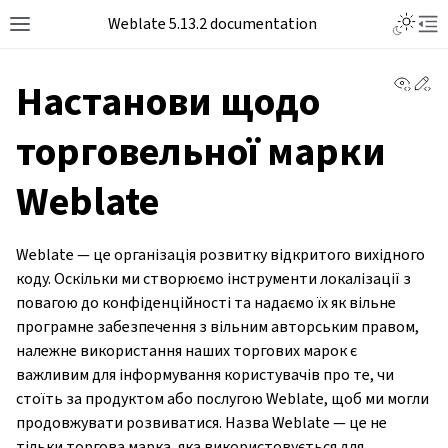
Toggle L
Weblate 5.13.2 documentation
Toggle site navigation sidebar
Tog
View 
Ed
Настанови щодо
торговельної марки
Weblate
Weblate — це організація розвитку відкритого вихідного
коду. Оскільки ми створюємо інструменти локалізації з
повагою до конфіденційності та надаємо їх як вільне
програмне забезпечення з вільним авторським правом,
належне використання наших торгових марок є
важливим для інформування користувачів про те, чи
стоїть за продуктом або послугою Weblate, щоб ми могли
продовжувати розвиватися. Назва Weblate — це не
тільки торгова марка, яка використовується для