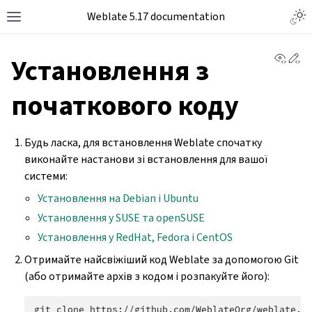
Weblate 5.17 documentation
View 
Ed
Установлення з
початкового коду
Будь ласка, для встановлення Weblate спочатку
виконайте настанови зі встановлення для вашої
системи:
Установлення на Debian і Ubuntu
Установлення у SUSE та openSUSE
Установлення у RedHat, Fedora і CentOS
Отримайте найсвіжіший код Weblate за допомогою Git
(або отримайте архів з кодом і розпакуйте його):
git
clone
https://github.com/WeblateOrg/weblate.g