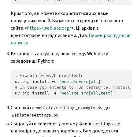
Крім того, ви можете скористатися архівами
випущених версій. Ви можете отримати їх з нашого
сайта <
https://weblate.org/
>. Ці архіви є
криптографічно підписаними. Див.
Перевірка підписів
випуску
.
Встановіть актуальну версію коду Weblate у
середовищі Python:
.
~/weblate-env/bin/activate

uv
pip
install
-e
'weblate-src[all]'
# In case you intentd to run testsuite, install t
uv
pip
install
-e
'weblate-src[all,test]'
Скопіюйте
до
weblate/settings_example.py
.
weblate/settings.py
Скоригуйте значення у новому файлі
settings.py
відповідно до ваших уподобань. Вам доведеться